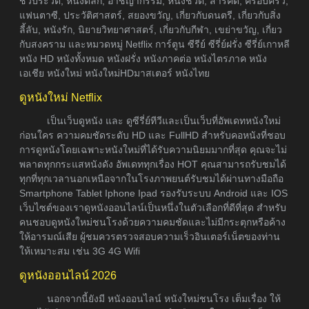
ชีวประวัติ, หนังตลก, อาชญากรรม, หนังชีวิต, สารคดี, ครอบครัว,
แฟนตาซี, ประวัติศาสตร์, สยองขวัญ, เกี่ยวกับดนตรี, เกี่ยวกับสิ่ง
ลี้ลับ, หนังรัก, นิยายวิทยาศาสตร์, เกี่ยวกับกีฬา, เขย่าขวัญ, เกี่ยว
กับสงคราม และหมวดหมู่ Netflix การ์ตูน ซีรีย์ ซีรี่ย์ฝรั่ง ซีรี่ย์เกาหลี
หนัง HD หนังทั้งหมด หนังฝรั่ง หนังภาคต่อ หนังไตรภาค หนัง
เอเชีย หนังใหม่ หนังใหม่HDมาสเตอร์ หนังไทย
ดูหนังใหม่ Netflix
เป็นเว็บดูหนัง และ ดูซีรี่ย์ทีวีและเป็นเว็บที่อัพเดทหนังใหม่
ก่อนใคร ความคมชัดระดับ HD และ FullHD สำหรับคอหนังที่ชอบ
การดูหนังโดยเฉพาะหนังใหม่ที่ได้รับความนิยมมากที่สุด คุณจะไม่
พลาดทุกกระแสหนังดัง อัพเดททุกเรื่อง HOT คุณสามารถรับชมได้
ทุกที่ทุกเวลานอกเหนือจากในโรงภาพยนต์รับชมได้ผ่านทางมือถือ
Smartphone Tablet Iphone Ipad รองรับระบบ Android และ IOS
เว็บไซต์ของเราดูหนังออนไลน์เป็นหนึ่งในตัวเลือกที่ดีที่สุด สำหรับ
คนชอบดูหนังใหม่ชนโรงด้วยความคมชัดและไม่มีกระตุกหรือค้าง
ให้อารมณ์เสีย ผู้ชมควรตรวจสอบความเร็วอินเตอร์เน็ตของท่าน
ให้เหมาะสม เช่น 3G 4G Wifi
ดูหนังออนไลน์ 2026
นอกจากนี้ยังมี หนังออนไลน์ หนังใหม่ชนโรง เต็มเรื่อง ให้