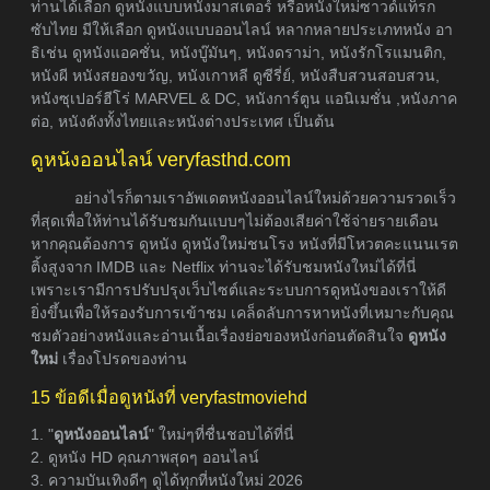
ท่านได้เลือก ดูหนังแบบหนังมาสเตอร์ หรือหนังใหม่ซาวด์แท็รก
ซับไทย มีให้เลือก ดูหนังแบบออนไลน์ หลากหลายประเภทหนัง อา
ธิเช่น ดูหนังแอคชั่น, หนังบู๊มันๆ, หนังดราม่า, หนังรักโรแมนติก,
หนังผี หนังสยองขวัญ, หนังเกาหลี ดูซีรี่ย์, หนังสืบสวนสอบสวน,
หนังซุเปอร์ฮีโร่ MARVEL & DC, หนังการ์ตูน แอนิเมชั่น ,หนังภาค
ต่อ, หนังดังทั้งไทยและหนังต่างประเทศ เป็นต้น
ดูหนังออนไลน์ veryfasthd.com
อย่างไรก็ตามเราอัพเดตหนังออนไลน์ใหม่ด้วยความรวดเร็ว
ที่สุดเพื่อให้ท่านได้รับชมกันแบบๆไม่ต้องเสียค่าใช้จ่ายรายเดือน
หากคุณต้องการ ดูหนัง ดูหนังใหม่ชนโรง หนังที่มีโหวตคะแนนเรต
ติ้งสูงจาก IMDB และ Netflix ท่านจะได้รับชมหนังใหม่ได้ที่นี่
เพราะเรามีการปรับปรุงเว็บไซต์และระบบการดูหนังของเราให้ดี
ยิ่งขึ้นเพื่อให้รองรับการเข้าชม เคล็ดลับการหาหนังที่เหมาะกับคุณ
ชมตัวอย่างหนังและอ่านเนื้อเรื่องย่อของหนังก่อนตัดสินใจ
ดูหนัง
ใหม่
เรื่องโปรดของท่าน
15 ข้อดีเมื่อดูหนังที่ veryfastmoviehd
1. "
ดูหนังออนไลน์
" ใหม่ๆที่ชื่นชอบได้ที่นี่
2. ดูหนัง HD คุณภาพสุดๆ ออนไลน์
3. ความบันเทิงดีๆ ดูได้ทุกที่หนังใหม่ 2026