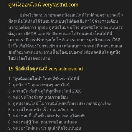
ดูหนังออนไลน์ veryfasthd.com
อย่างไรก็ตามเราอัพเดตหนังออนไลน์ใหม่ด้วยความรวดเร็ว
ที่สุดเพื่อให้ท่านได้รับชมกันแบบๆไม่ต้องเสียค่าใช้จ่ายรายเดือน
หากคุณต้องการ ดูหนัง ดูหนังใหม่ชนโรง หนังที่มีโหวตคะแนนเรต
ติ้งสูงจาก IMDB และ Netflix ท่านจะได้รับชมหนังใหม่ได้ที่นี่
เพราะเรามีการปรับปรุงเว็บไซต์และระบบการดูหนังของเราให้ดี
ยิ่งขึ้นเพื่อให้รองรับการเข้าชม เคล็ดลับการหาหนังที่เหมาะกับคุณ
ชมตัวอย่างหนังและอ่านเนื้อเรื่องย่อของหนังก่อนตัดสินใจ
ดูหนัง
ใหม่
เรื่องโปรดของท่าน
15 ข้อดีเมื่อดูหนังที่ veryfastmoviehd
1. "
ดูหนังออนไลน์
" ใหม่ๆที่ชื่นชอบได้ที่นี่
2. ดูหนัง HD คุณภาพสุดๆ ออนไลน์
3. ความบันเทิงดีๆ ดูได้ทุกที่หนังใหม่ 2026
4. หนังชนโรงล่าสุด คุณภาพเยี่ยม
5. ดูหนังออนไลน์ ไม่ว่าหนังไทยหรือต่างประเทศก็มีทุกเรื่อง
6. ดาวน์โหลดหนัง เร็ว ปลอดภัย ง่าย
7. หนังซอมบี้ แอ็คชั่น ต่างประเทศ ดูได้ทุกที่
8. หนังต่อสู้บู๊ ใหม่ คุณภาพเยี่ยมแน่นอน
9. หนังมาใหม่แนะนำ ดูแล้วติดใจแน่นอน