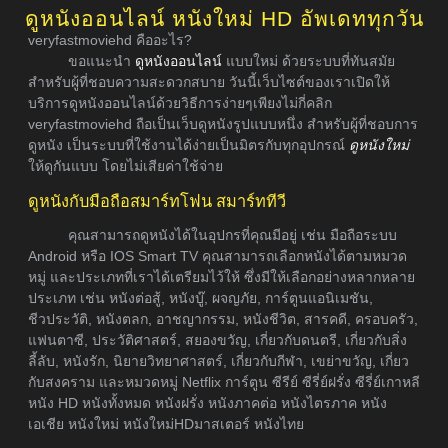
ดูหนังออนไลน์ หนังใหม่ HD อัพเดททุกวัน
veryfastmoviehd คืออะไร?
ขอแนะนำ
ดูหนังออนไลน์
แบบใหม่ ด้วยระบบที่ทันสมัย
สำหรับผู้ที่ชอบความสะดวกสบาย วันนี้เว็บไซต์ของเราเปิดให้
บริการดูหนังออนไลน์ด้วยวิธีการง่ายๆเพียงไม่กี่คลิก
veryfastmoviehd ถือเป็นเว็บดูหนังรูปแบบหนึ่ง สำหรับผู้ที่ชอบการ
ดูหนัง เป็นระบบที่ใช้งานได้ง่ายเป็นมิตรกับทุกอุปกรณ์
ดูหนังใหม่
ให้ดูกันแบบ โดยไม่เสียค่าใช้จ่าย
ดูหนังกับมือถือสมาร์ทโฟน สมาร์ททีวี
คุณสามารถดูหนังได้ในอุปกรที่คุณมีอยู่ เช่น มือถือระบบ
Android หรือ IOS Smart TV คุณสามารถเลือกหนังได้ตามหมวด
หมู่ และประเภทที่เราได้เตรียมไว้ให้ ซึ่งมีให้เลือกอย่างหลากหลาย
ประเภท เช่น หนังต่อสู้, หนังบู๊, ผจญภัย, การ์ตูนแอนิเมชัน,
ชีวประวัติ, หนังตลก, อาชญากรรม, หนังชีวิต, สารคดี, ครอบครัว,
แฟนตาซี, ประวัติศาสตร์, สยองขวัญ, เกี่ยวกับดนตรี, เกี่ยวกับสิ่ง
ลี้ลับ, หนังรัก, นิยายวิทยาศาสตร์, เกี่ยวกับกีฬา, เขย่าขวัญ, เกี่ยว
กับสงคราม และหมวดหมู่ Netflix การ์ตูน ซีรีย์ ซีรี่ย์ฝรั่ง ซีรี่ย์เกาหลี
หนัง HD หนังทั้งหมด หนังฝรั่ง หนังภาคต่อ หนังไตรภาค หนัง
เอเชีย หนังใหม่ หนังใหม่HDมาสเตอร์ หนังไทย