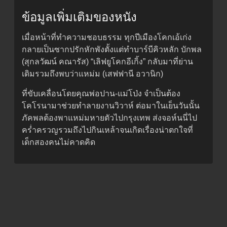
ข้อมูลเพิ่มเติมของหนัง
เมื่อหน้าที่ทำความชอบธรรม ทุกปีเมืองโคกเอ้เก่ง
กลายเป็นซากปรักหักพังตั้งแต่ทำบาร์บีคิวหลัก บักพล
(สุกลวัฒน์ คณารัส) “เลิฟยูโคกอีเกิ้ง” กลับมาที่ย่าน
เดิมรวมถึงพบว่าแหม่ม (เสฟฟานี อวานิก)
ที่ขับเคลื่อนโดยคุณพ่อปาน-แม่โป่ง จำเป็นต้อง
โคโรนามาช่วยทำลายงานวิวาห์ ต่อมาในเย็นวันนั้น
ภัคพลต้องพาแหม่มหายตัวไปกรุงเทพ ส่งจอห์นนี่ไป
คร่ำครวญรวมถึงไปกินเหล้าจนเกิดเรื่องน่าตกใจที่
เด็กสองคนไม่คาดคิด