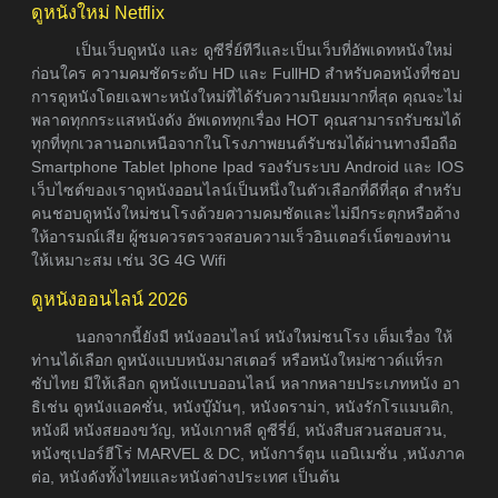
ดูหนังใหม่ Netflix
เป็นเว็บดูหนัง และ ดูซีรี่ย์ทีวีและเป็นเว็บที่อัพเดทหนังใหม่
ก่อนใคร ความคมชัดระดับ HD และ FullHD สำหรับคอหนังที่ชอบ
การดูหนังโดยเฉพาะหนังใหม่ที่ได้รับความนิยมมากที่สุด คุณจะไม่
พลาดทุกกระแสหนังดัง อัพเดททุกเรื่อง HOT คุณสามารถรับชมได้
ทุกที่ทุกเวลานอกเหนือจากในโรงภาพยนต์รับชมได้ผ่านทางมือถือ
Smartphone Tablet Iphone Ipad รองรับระบบ Android และ IOS
เว็บไซต์ของเราดูหนังออนไลน์เป็นหนึ่งในตัวเลือกที่ดีที่สุด สำหรับ
คนชอบดูหนังใหม่ชนโรงด้วยความคมชัดและไม่มีกระตุกหรือค้าง
ให้อารมณ์เสีย ผู้ชมควรตรวจสอบความเร็วอินเตอร์เน็ตของท่าน
ให้เหมาะสม เช่น 3G 4G Wifi
ดูหนังออนไลน์ 2026
นอกจากนี้ยังมี หนังออนไลน์ หนังใหม่ชนโรง เต็มเรื่อง ให้
ท่านได้เลือก ดูหนังแบบหนังมาสเตอร์ หรือหนังใหม่ซาวด์แท็รก
ซับไทย มีให้เลือก ดูหนังแบบออนไลน์ หลากหลายประเภทหนัง อา
ธิเช่น ดูหนังแอคชั่น, หนังบู๊มันๆ, หนังดราม่า, หนังรักโรแมนติก,
หนังผี หนังสยองขวัญ, หนังเกาหลี ดูซีรี่ย์, หนังสืบสวนสอบสวน,
หนังซุเปอร์ฮีโร่ MARVEL & DC, หนังการ์ตูน แอนิเมชั่น ,หนังภาค
ต่อ, หนังดังทั้งไทยและหนังต่างประเทศ เป็นต้น