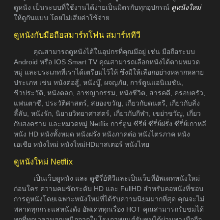
ดูหนัง เป็นระบบที่ใช้งานได้ง่ายเป็นมิตรกับทุกอุปกรณ์
ดูหนังใหม่
ให้ดูกันแบบ โดยไม่เสียค่าใช้จ่าย
ดูหนังกับมือถือสมาร์ทโฟน สมาร์ททีวี
คุณสามารถดูหนังได้ในอุปกรที่คุณมีอยู่ เช่น มือถือระบบ
Android หรือ IOS Smart TV คุณสามารถเลือกหนังได้ตามหมวด
หมู่ และประเภทที่เราได้เตรียมไว้ให้ ซึ่งมีให้เลือกอย่างหลากหลาย
ประเภท เช่น หนังต่อสู้, หนังบู๊, ผจญภัย, การ์ตูนแอนิเมชัน,
ชีวประวัติ, หนังตลก, อาชญากรรม, หนังชีวิต, สารคดี, ครอบครัว,
แฟนตาซี, ประวัติศาสตร์, สยองขวัญ, เกี่ยวกับดนตรี, เกี่ยวกับสิ่ง
ลี้ลับ, หนังรัก, นิยายวิทยาศาสตร์, เกี่ยวกับกีฬา, เขย่าขวัญ, เกี่ยว
กับสงคราม และหมวดหมู่ Netflix การ์ตูน ซีรีย์ ซีรี่ย์ฝรั่ง ซีรี่ย์เกาหลี
หนัง HD หนังทั้งหมด หนังฝรั่ง หนังภาคต่อ หนังไตรภาค หนัง
เอเชีย หนังใหม่ หนังใหม่HDมาสเตอร์ หนังไทย
ดูหนังใหม่ Netflix
เป็นเว็บดูหนัง และ ดูซีรี่ย์ทีวีและเป็นเว็บที่อัพเดทหนังใหม่
ก่อนใคร ความคมชัดระดับ HD และ FullHD สำหรับคอหนังที่ชอบ
การดูหนังโดยเฉพาะหนังใหม่ที่ได้รับความนิยมมากที่สุด คุณจะไม่
พลาดทุกกระแสหนังดัง อัพเดททุกเรื่อง HOT คุณสามารถรับชมได้
ทุกที่ทุกเวลานอกเหนือจากในโรงภาพยนต์รับชมได้ผ่านทางมือถือ