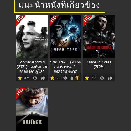
แนะนำหนังที่เกี่ยวข้อง
HD
HD
HD
Mother Android
Star Trek 1 (2009)
Made in Korea
(2021) กองทัพแอน
สตาร์ เทรค 1:
(2025)
ดรอยด์กบฏโลก
สงครามพิฆาต
จักรวาล
4.5
7.9
7.2
HD