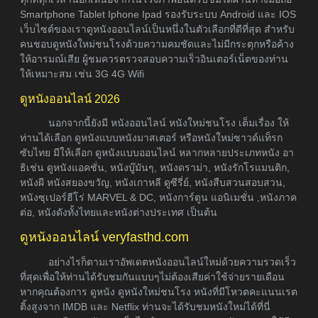
Smartphone Tablet Iphone Ipad รองรับระบบ Android และ IOS
เว็บไซต์ของเราดูหนังออนไลน์เป็นหนึ่งในตัวเลือกที่ดีที่สุด สำหรับ
คนชอบดูหนังใหม่ชนโรงด้วยความคมชัดและไม่มีกระตุกหรือค้าง
ให้อารมณ์เสีย ผู้ชมควรตรวจสอบความเร็วอินเตอร์เน็ตของท่าน
ให้เหมาะสม เช่น 3G 4G Wifi
ดูหนังออนไลน์ 2026
นอกจากนี้ยังมี หนังออนไลน์ หนังใหม่ชนโรง เต็มเรื่อง ให้
ท่านได้เลือก ดูหนังแบบหนังมาสเตอร์ หรือหนังใหม่ซาวด์แท็รก
ซับไทย มีให้เลือก ดูหนังแบบออนไลน์ หลากหลายประเภทหนัง อา
ธิเช่น ดูหนังแอคชั่น, หนังบู๊มันๆ, หนังดราม่า, หนังรักโรแมนติก,
หนังผี หนังสยองขวัญ, หนังเกาหลี ดูซีรี่ย์, หนังสืบสวนสอบสวน,
หนังซุเปอร์ฮีโร่ MARVEL & DC, หนังการ์ตูน แอนิเมชั่น ,หนังภาค
ต่อ, หนังดังทั้งไทยและหนังต่างประเทศ เป็นต้น
ดูหนังออนไลน์ veryfasthd.com
อย่างไรก็ตามเราอัพเดตหนังออนไลน์ใหม่ด้วยความรวดเร็ว
ที่สุดเพื่อให้ท่านได้รับชมกันแบบๆไม่ต้องเสียค่าใช้จ่ายรายเดือน
หากคุณต้องการ ดูหนัง ดูหนังใหม่ชนโรง หนังที่มีโหวตคะแนนเรต
ติ้งสูงจาก IMDB และ Netflix ท่านจะได้รับชมหนังใหม่ได้ที่นี่