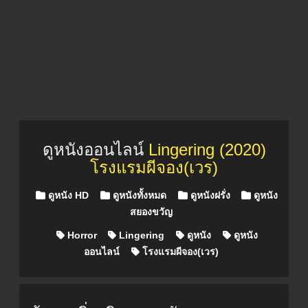
ดูหนังออนไลน์
Lingering (2020)
โรงแรมผีจอง(เวร)
Posted in
ดูหนัง HD
ดูหนังทั้งหมด
ดูหนังฝรั่ง
ดูหนัง
สยองขวัญ
Horror
Lingering
ดูหนัง
ดูหนัง
ออนไลน์
โรงแรมผีจอง(เวร)