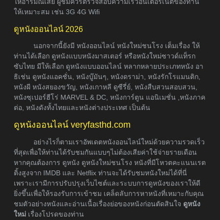
ให้อารมณ์เสีย ผู้ชมควรตรวจสอบความเร็วอินเตอร์เน็ตของท่าน
ให้เหมาะสม เช่น 3G 4G Wifi
ดูหนังออนไลน์ 2026
นอกจากนี้ยังมี หนังออนไลน์ หนังใหม่ชนโรง เต็มเรื่อง ให้
ท่านได้เลือก ดูหนังแบบหนังมาสเตอร์ หรือหนังใหม่ซาวด์แท็รก
ซับไทย มีให้เลือก ดูหนังแบบออนไลน์ หลากหลายประเภทหนัง อา
ธิเช่น ดูหนังแอคชั่น, หนังบู๊มันๆ, หนังดราม่า, หนังรักโรแมนติก,
หนังผี หนังสยองขวัญ, หนังเกาหลี ดูซีรี่ย์, หนังสืบสวนสอบสวน,
หนังซุเปอร์ฮีโร่ MARVEL & DC, หนังการ์ตูน แอนิเมชั่น ,หนังภาค
ต่อ, หนังดังทั้งไทยและหนังต่างประเทศ เป็นต้น
ดูหนังออนไลน์ veryfasthd.com
อย่างไรก็ตามเราอัพเดตหนังออนไลน์ใหม่ด้วยความรวดเร็ว
ที่สุดเพื่อให้ท่านได้รับชมกันแบบๆไม่ต้องเสียค่าใช้จ่ายรายเดือน
หากคุณต้องการ ดูหนัง ดูหนังใหม่ชนโรง หนังที่มีโหวตคะแนนเรต
ติ้งสูงจาก IMDB และ Netflix ท่านจะได้รับชมหนังใหม่ได้ที่นี่
เพราะเรามีการปรับปรุงเว็บไซต์และระบบการดูหนังของเราให้ดี
ยิ่งขึ้นเพื่อให้รองรับการเข้าชม เคล็ดลับการหาหนังที่เหมาะกับคุณ
ชมตัวอย่างหนังและอ่านเนื้อเรื่องย่อของหนังก่อนตัดสินใจ
ดูหนัง
ใหม่
เรื่องโปรดของท่าน