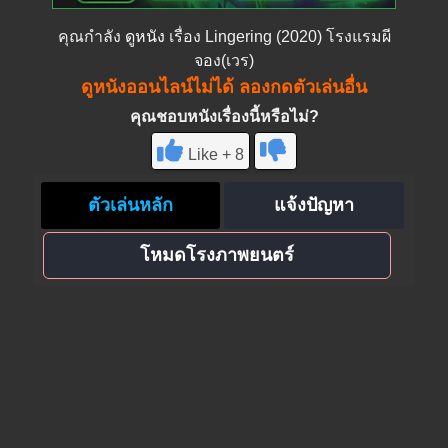
คุณกำลัง
ดูหนัง
เรื่อง Lingering (2020) โรงแรมผี
จอง(เวร)
ดูหนังออนไลน์ไม่ได้ ลองกดตัวเล่นอื่น
คุณชอบหนังเรื่องนี้หรือไม่?
Like + 8
ตัวเล่นหลัก
แจ้งปัญหา
โหมดโรงภาพยนตร์