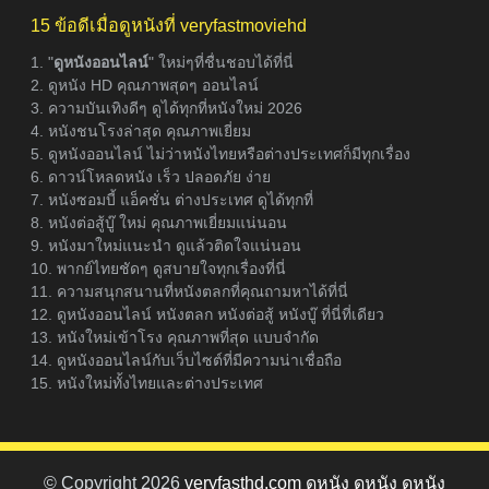
15 ข้อดีเมื่อดูหนังที่ veryfastmoviehd
1. "
ดูหนังออนไลน์
" ใหม่ๆที่ชื่นชอบได้ที่นี่
2. ดูหนัง HD คุณภาพสุดๆ ออนไลน์
3. ความบันเทิงดีๆ ดูได้ทุกที่หนังใหม่ 2026
4. หนังชนโรงล่าสุด คุณภาพเยี่ยม
5. ดูหนังออนไลน์ ไม่ว่าหนังไทยหรือต่างประเทศก็มีทุกเรื่อง
6. ดาวน์โหลดหนัง เร็ว ปลอดภัย ง่าย
7. หนังซอมบี้ แอ็คชั่น ต่างประเทศ ดูได้ทุกที่
8. หนังต่อสู้บู๊ ใหม่ คุณภาพเยี่ยมแน่นอน
9. หนังมาใหม่แนะนำ ดูแล้วติดใจแน่นอน
10. พากย์ไทยชัดๆ ดูสบายใจทุกเรื่องที่นี่
11. ความสนุกสนานที่หนังตลกที่คุณถามหาได้ที่นี่
12. ดูหนังออนไลน์ หนังตลก หนังต่อสู้ หนังบู๊ ที่นี่ที่เดียว
13. หนังใหม่เข้าโรง คุณภาพที่สุด แบบจำกัด
14. ดูหนังออนไลน์กับเว็บไซต์ที่มีความน่าเชื่อถือ
15. หนังใหม่ทั้งไทยและต่างประเทศ
© Copyright 2026
veryfasthd.com ดูหนัง ดูหนัง ดูหนัง