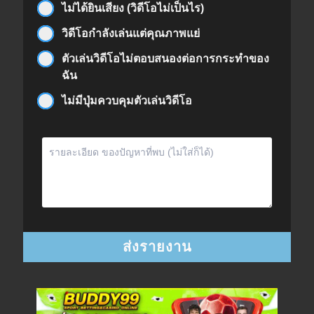
ไม่ได้ยินเสียง (วิดีโอไม่เป็นไร)
วิดีโอกำลังเล่นแต่คุณภาพแย่
ตัวเล่นวิดีโอไม่ตอบสนองต่อการกระทำของ
ฉัน
ไม่มีปุ่มควบคุมตัวเล่นวิดีโอ