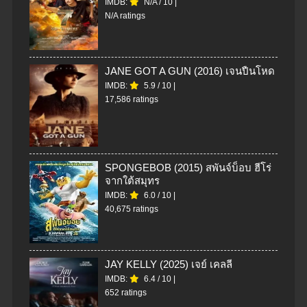
IMDB:
N/A
/
10
|
N/A ratings
JANE GOT A GUN (2016) เจนปืนโหด
IMDB:
5.9
/
10
|
17,586 ratings
SPONGEBOB (2015) สพันจ์บ็อบ ฮีโร่
จากใต้สมุทร
IMDB:
6.0
/
10
|
40,675 ratings
JAY KELLY (2025) เจย์ เคลลี
IMDB:
6.4
/
10
|
652 ratings