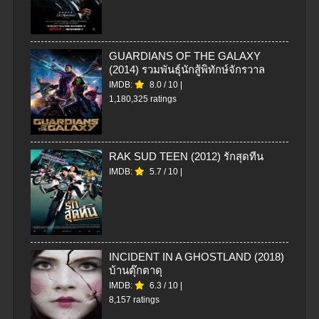
GUARDIANS OF THE GALAXY
(2014) รวมพันธุ์นักสู้พิทักษ์จักรวาล
IMDB:
8.0
/
10
|
1,180,325 ratings
RAK SUD TEEN (2012) รักสุดทีน
IMDB:
5.7
/
10
|
INCIDENT IN A GHOSTLAND (2018)
บ้านตุ๊กตาดุ
IMDB:
6.3
/
10
|
8,157 ratings