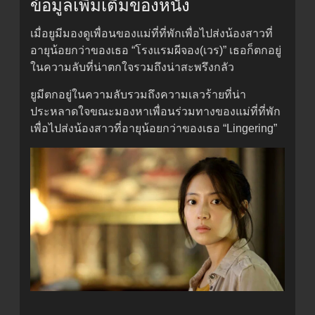
ข้อมูลเพิ่มเติมของหนัง
เมื่อยูมีมองดูเพื่อนของแม่ที่ที่พักเพื่อไปส่งน้องสาวที่
อายุน้อยกว่าของเธอ “โรงแรมผีจอง(เวร)” เธอก็ตกอยู่
ในความลับที่น่าตกใจรวมถึงน่าสะพรึงกลัว
ยูมีตกอยู่ในความลับรวมถึงความเลวร้ายที่น่า
ประหลาดใจขณะมองหาเพื่อนร่วมทางของแม่ที่ที่พัก
เพื่อไปส่งน้องสาวที่อายุน้อยกว่าของเธอ “Lingering”