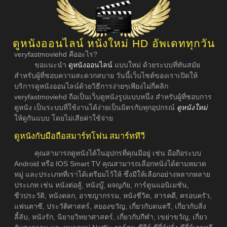
ดูหนังออนไลน์ หนังใหม่ HD อัพเดททุกวัน
veryfastmoviehd คืออะไร?
ขอแนะนำ
ดูหนังออนไลน์
แบบใหม่ ด้วยระบบที่ทันสมัย
สำหรับผู้ที่ชอบความสะดวกสบาย วันนี้เว็บไซต์ของเราเปิดให้
บริการดูหนังออนไลน์ด้วยวิธีการง่ายๆเพียงไม่กี่คลิก
veryfastmoviehd ถือเป็นเว็บดูหนังรูปแบบหนึ่ง สำหรับผู้ที่ชอบการ
ดูหนัง เป็นระบบที่ใช้งานได้ง่ายเป็นมิตรกับทุกอุปกรณ์
ดูหนังใหม่
ให้ดูกันแบบ โดยไม่เสียค่าใช้จ่าย
ดูหนังกับมือถือสมาร์ทโฟน สมาร์ททีวี
คุณสามารถดูหนังได้ในอุปกรที่คุณมีอยู่ เช่น มือถือระบบ
Android หรือ IOS Smart TV คุณสามารถเลือกหนังได้ตามหมวด
หมู่ และประเภทที่เราได้เตรียมไว้ให้ ซึ่งมีให้เลือกอย่างหลากหลาย
ประเภท เช่น หนังต่อสู้, หนังบู๊, ผจญภัย, การ์ตูนแอนิเมชัน,
ชีวประวัติ, หนังตลก, อาชญากรรม, หนังชีวิต, สารคดี, ครอบครัว,
แฟนตาซี, ประวัติศาสตร์, สยองขวัญ, เกี่ยวกับดนตรี, เกี่ยวกับสิ่ง
ลี้ลับ, หนังรัก, นิยายวิทยาศาสตร์, เกี่ยวกับกีฬา, เขย่าขวัญ, เกี่ยว