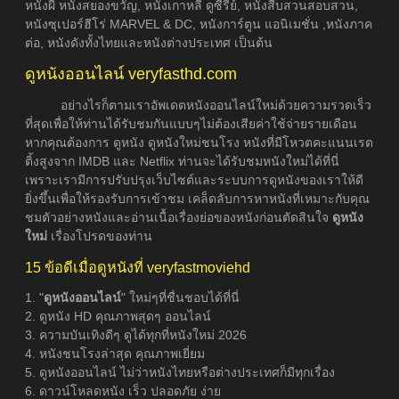
หนังผี หนังสยองขวัญ, หนังเกาหลี ดูซีรี่ย์, หนังสืบสวนสอบสวน,
หนังซุเปอร์ฮีโร่ MARVEL & DC, หนังการ์ตูน แอนิเมชั่น ,หนังภาค
ต่อ, หนังดังทั้งไทยและหนังต่างประเทศ เป็นต้น
ดูหนังออนไลน์ veryfasthd.com
อย่างไรก็ตามเราอัพเดตหนังออนไลน์ใหม่ด้วยความรวดเร็ว
ที่สุดเพื่อให้ท่านได้รับชมกันแบบๆไม่ต้องเสียค่าใช้จ่ายรายเดือน
หากคุณต้องการ ดูหนัง ดูหนังใหม่ชนโรง หนังที่มีโหวตคะแนนเรต
ติ้งสูงจาก IMDB และ Netflix ท่านจะได้รับชมหนังใหม่ได้ที่นี่
เพราะเรามีการปรับปรุงเว็บไซต์และระบบการดูหนังของเราให้ดี
ยิ่งขึ้นเพื่อให้รองรับการเข้าชม เคล็ดลับการหาหนังที่เหมาะกับคุณ
ชมตัวอย่างหนังและอ่านเนื้อเรื่องย่อของหนังก่อนตัดสินใจ
ดูหนัง
ใหม่
เรื่องโปรดของท่าน
15 ข้อดีเมื่อดูหนังที่ veryfastmoviehd
1. "
ดูหนังออนไลน์
" ใหม่ๆที่ชื่นชอบได้ที่นี่
2. ดูหนัง HD คุณภาพสุดๆ ออนไลน์
3. ความบันเทิงดีๆ ดูได้ทุกที่หนังใหม่ 2026
4. หนังชนโรงล่าสุด คุณภาพเยี่ยม
5. ดูหนังออนไลน์ ไม่ว่าหนังไทยหรือต่างประเทศก็มีทุกเรื่อง
6. ดาวน์โหลดหนัง เร็ว ปลอดภัย ง่าย