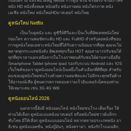
กับสงคราม และหมวดหมู่ Netflix การ์ตูน ซีรีย์ ซีรี่ย์ฝรั่ง ซีรี่ย์เกาหลี
หนัง HD หนังทั้งหมด หนังฝรั่ง หนังภาคต่อ หนังไตรภาค หนัง
เอเชีย หนังใหม่ หนังใหม่HDมาสเตอร์ หนังไทย
ดูหนังใหม่ Netflix
เป็นเว็บดูหนัง และ ดูซีรี่ย์ทีวีและเป็นเว็บที่อัพเดทหนังใหม่
ก่อนใคร ความคมชัดระดับ HD และ FullHD สำหรับคอหนังที่ชอบ
การดูหนังโดยเฉพาะหนังใหม่ที่ได้รับความนิยมมากที่สุด คุณจะไม่
พลาดทุกกระแสหนังดัง อัพเดททุกเรื่อง HOT คุณสามารถรับชมได้
ทุกที่ทุกเวลานอกเหนือจากในโรงภาพยนต์รับชมได้ผ่านทางมือถือ
Smartphone Tablet Iphone Ipad รองรับระบบ Android และ IOS
เว็บไซต์ของเราดูหนังออนไลน์เป็นหนึ่งในตัวเลือกที่ดีที่สุด สำหรับ
คนชอบดูหนังใหม่ชนโรงด้วยความคมชัดและไม่มีกระตุกหรือค้าง
ให้อารมณ์เสีย ผู้ชมควรตรวจสอบความเร็วอินเตอร์เน็ตของท่าน
ให้เหมาะสม เช่น 3G 4G Wifi
ดูหนังออนไลน์ 2026
นอกจากนี้ยังมี หนังออนไลน์ หนังใหม่ชนโรง เต็มเรื่อง ให้
ท่านได้เลือก ดูหนังแบบหนังมาสเตอร์ หรือหนังใหม่ซาวด์แท็รก
ซับไทย มีให้เลือก ดูหนังแบบออนไลน์ หลากหลายประเภทหนัง อา
ธิเช่น ดูหนังแอคชั่น, หนังบู๊มันๆ, หนังดราม่า, หนังรักโรแมนติก,