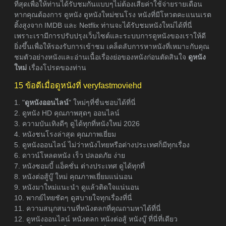
ที่สุดเพื่อให้ท่านได้รับชมกันแบบๆไม่ต้องเสียค่าใช้จ่ายรายเดือน
หากคุณต้องการ ดูหนัง ดูหนังใหม่ชนโรง หนังที่มีโหวตคะแนนเรต
ติ้งสูงจาก IMDB และ Netflix ท่านจะได้รับชมหนังใหม่ได้ที่นี่
เพราะเรามีการปรับปรุงเว็บไซต์และระบบการดูหนังของเราให้ดี
ยิ่งขึ้นเพื่อให้รองรับการเข้าชม เคล็ดลับการหาหนังที่เหมาะกับคุณ
ชมตัวอย่างหนังและอ่านเนื้อเรื่องย่อของหนังก่อนตัดสินใจ
ดูหนัง
ใหม่
เรื่องโปรดของท่าน
15 ข้อดีเมื่อดูหนังที่ veryfastmoviehd
1. "
ดูหนังออนไลน์
" ใหม่ๆที่ชื่นชอบได้ที่นี่
2. ดูหนัง HD คุณภาพสุดๆ ออนไลน์
3. ความบันเทิงดีๆ ดูได้ทุกที่หนังใหม่ 2026
4. หนังชนโรงล่าสุด คุณภาพเยี่ยม
5. ดูหนังออนไลน์ ไม่ว่าหนังไทยหรือต่างประเทศก็มีทุกเรื่อง
6. ดาวน์โหลดหนัง เร็ว ปลอดภัย ง่าย
7. หนังซอมบี้ แอ็คชั่น ต่างประเทศ ดูได้ทุกที่
8. หนังต่อสู้บู๊ ใหม่ คุณภาพเยี่ยมแน่นอน
9. หนังมาใหม่แนะนำ ดูแล้วติดใจแน่นอน
10. พากย์ไทยชัดๆ ดูสบายใจทุกเรื่องที่นี่
11. ความสนุกสนานที่หนังตลกที่คุณถามหาได้ที่นี่
12. ดูหนังออนไลน์ หนังตลก หนังต่อสู้ หนังบู๊ ที่นี่ที่เดียว