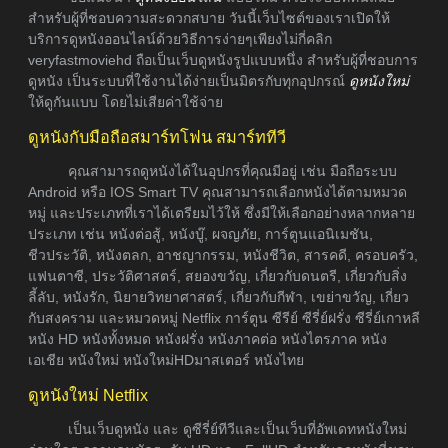
สำหรับผู้ที่ชอบความสะดวกสบาย วันนี้เว็บไซต์ของเราเปิดให้
บริการดูหนังออนไลน์ด้วยวิธีการง่ายๆเพียงไม่กี่คลิก
veryfastmoviehd ถือเป็นเว็บดูหนังรูปแบบหนึ่ง สำหรับผู้ที่ชอบการ
ดูหนัง เป็นระบบที่ใช้งานได้ง่ายเป็นมิตรกับทุกอุปกรณ์
ดูหนังใหม่
ให้ดูกันแบบ โดยไม่เสียค่าใช้จ่าย
ดูหนังกับมือถือสมาร์ทโฟน สมาร์ททีวี
คุณสามารถดูหนังได้ในอุปกรที่คุณมีอยู่ เช่น มือถือระบบ
Android หรือ IOS Smart TV คุณสามารถเลือกหนังได้ตามหมวด
หมู่ และประเภทที่เราได้เตรียมไว้ให้ ซึ่งมีให้เลือกอย่างหลากหลาย
ประเภท เช่น หนังต่อสู้, หนังบู๊, ผจญภัย, การ์ตูนแอนิเมชัน,
ชีวประวัติ, หนังตลก, อาชญากรรม, หนังชีวิต, สารคดี, ครอบครัว,
แฟนตาซี, ประวัติศาสตร์, สยองขวัญ, เกี่ยวกับดนตรี, เกี่ยวกับสิ่ง
ลี้ลับ, หนังรัก, นิยายวิทยาศาสตร์, เกี่ยวกับกีฬา, เขย่าขวัญ, เกี่ยว
กับสงคราม และหมวดหมู่ Netflix การ์ตูน ซีรีย์ ซีรี่ย์ฝรั่ง ซีรี่ย์เกาหลี
หนัง HD หนังทั้งหมด หนังฝรั่ง หนังภาคต่อ หนังไตรภาค หนัง
เอเชีย หนังใหม่ หนังใหม่HDมาสเตอร์ หนังไทย
ดูหนังใหม่ Netflix
เป็นเว็บดูหนัง และ ดูซีรี่ย์ทีวีและเป็นเว็บที่อัพเดทหนังใหม่