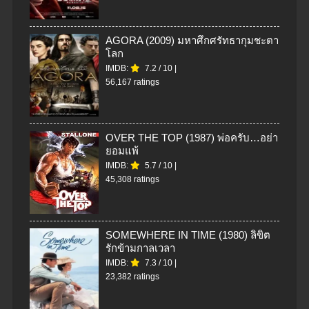
AGORA (2009) มหาศึกศรัทธากุมชะตา
โลก
IMDB:
7.2
/
10
|
56,167 ratings
OVER THE TOP (1987) พ่อครับ…อย่า
ยอมแพ้
IMDB:
5.7
/
10
|
45,308 ratings
SOMEWHERE IN TIME (1980) ลิขิต
รักข้ามกาลเวลา
IMDB:
7.3
/
10
|
23,382 ratings