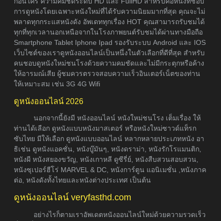
ก่อนใคร ความคมชัดระดับ HD และ FullHD สำหรับคอหนังที่ชอบ
การดูหนังโดยเฉพาะหนังใหม่ที่ได้รับความนิยมมากที่สุด คุณจะไม่
พลาดทุกกระแสหนังดัง อัพเดททุกเรื่อง HOT คุณสามารถรับชมได้
ทุกที่ทุกเวลานอกเหนือจากในโรงภาพยนต์รับชมได้ผ่านทางมือถือ
Smartphone Tablet Iphone Ipad รองรับระบบ Android และ IOS
เว็บไซต์ของเราดูหนังออนไลน์เป็นหนึ่งในตัวเลือกที่ดีที่สุด สำหรับ
คนชอบดูหนังใหม่ชนโรงด้วยความคมชัดและไม่มีกระตุกหรือค้าง
ให้อารมณ์เสีย ผู้ชมควรตรวจสอบความเร็วอินเตอร์เน็ตของท่าน
ให้เหมาะสม เช่น 3G 4G Wifi
ดูหนังออนไลน์ 2026
นอกจากนี้ยังมี หนังออนไลน์ หนังใหม่ชนโรง เต็มเรื่อง ให้
ท่านได้เลือก ดูหนังแบบหนังมาสเตอร์ หรือหนังใหม่ซาวด์แท็รก
ซับไทย มีให้เลือก ดูหนังแบบออนไลน์ หลากหลายประเภทหนัง อา
ธิเช่น ดูหนังแอคชั่น, หนังบู๊มันๆ, หนังดราม่า, หนังรักโรแมนติก,
หนังผี หนังสยองขวัญ, หนังเกาหลี ดูซีรี่ย์, หนังสืบสวนสอบสวน,
หนังซุเปอร์ฮีโร่ MARVEL & DC, หนังการ์ตูน แอนิเมชั่น ,หนังภาค
ต่อ, หนังดังทั้งไทยและหนังต่างประเทศ เป็นต้น
ดูหนังออนไลน์ veryfasthd.com
อย่างไรก็ตามเราอัพเดตหนังออนไลน์ใหม่ด้วยความรวดเร็ว