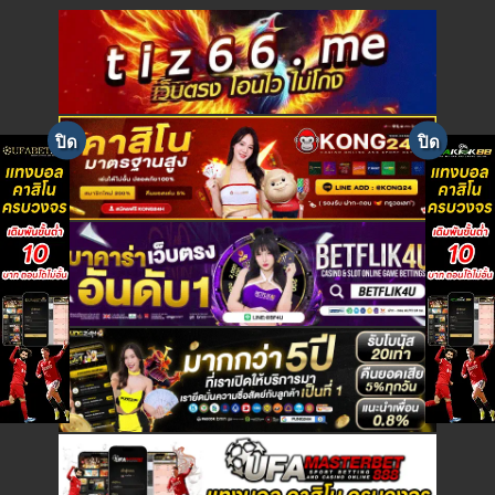
e
w
s