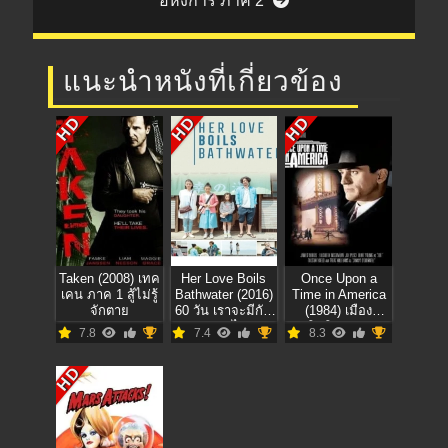
อหังการ ภาค 2
แนะนำหนังที่เกี่ยวข้อง
HD
HD
HD
Taken (2008) เทค
Her Love Boils
Once Upon a
เคน ภาค 1 สู้ไม่รู้
Bathwater (2016)
Time in America
จักตาย
60 วัน เราจะมีกัน
(1984) เมือง
ตลอดไป
อิทธิพล คน
7.8
7.4
8.3
อหังการ์
HD