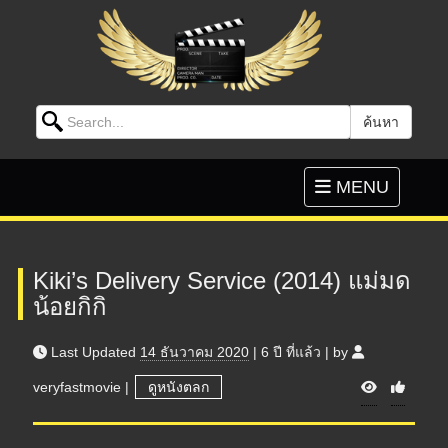
Search for:
ค้นหา
Skip to content
Toggle
MENU
navigation
Kiki’s Delivery Service (2014) แม่มด
น้อยกิกิ
Last Updated
14 ธันวาคม 2020
|
6 ปี
ที่แล้ว
|
by
V
veryfastmovie
|
ดูหนังตลก
i