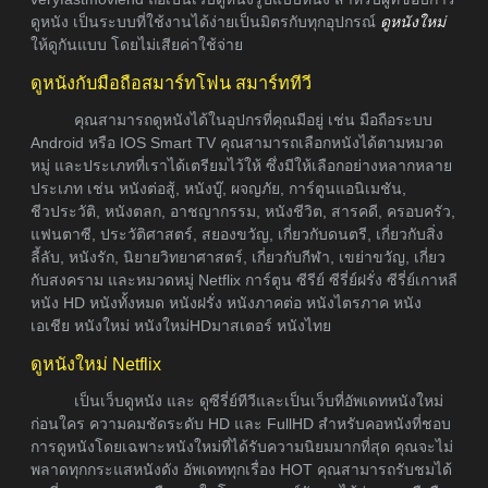
ดูหนัง เป็นระบบที่ใช้งานได้ง่ายเป็นมิตรกับทุกอุปกรณ์
ดูหนังใหม่
ให้ดูกันแบบ โดยไม่เสียค่าใช้จ่าย
ดูหนังกับมือถือสมาร์ทโฟน สมาร์ททีวี
คุณสามารถดูหนังได้ในอุปกรที่คุณมีอยู่ เช่น มือถือระบบ
Android หรือ IOS Smart TV คุณสามารถเลือกหนังได้ตามหมวด
หมู่ และประเภทที่เราได้เตรียมไว้ให้ ซึ่งมีให้เลือกอย่างหลากหลาย
ประเภท เช่น หนังต่อสู้, หนังบู๊, ผจญภัย, การ์ตูนแอนิเมชัน,
ชีวประวัติ, หนังตลก, อาชญากรรม, หนังชีวิต, สารคดี, ครอบครัว,
แฟนตาซี, ประวัติศาสตร์, สยองขวัญ, เกี่ยวกับดนตรี, เกี่ยวกับสิ่ง
ลี้ลับ, หนังรัก, นิยายวิทยาศาสตร์, เกี่ยวกับกีฬา, เขย่าขวัญ, เกี่ยว
กับสงคราม และหมวดหมู่ Netflix การ์ตูน ซีรีย์ ซีรี่ย์ฝรั่ง ซีรี่ย์เกาหลี
หนัง HD หนังทั้งหมด หนังฝรั่ง หนังภาคต่อ หนังไตรภาค หนัง
เอเชีย หนังใหม่ หนังใหม่HDมาสเตอร์ หนังไทย
ดูหนังใหม่ Netflix
เป็นเว็บดูหนัง และ ดูซีรี่ย์ทีวีและเป็นเว็บที่อัพเดทหนังใหม่
ก่อนใคร ความคมชัดระดับ HD และ FullHD สำหรับคอหนังที่ชอบ
การดูหนังโดยเฉพาะหนังใหม่ที่ได้รับความนิยมมากที่สุด คุณจะไม่
พลาดทุกกระแสหนังดัง อัพเดททุกเรื่อง HOT คุณสามารถรับชมได้