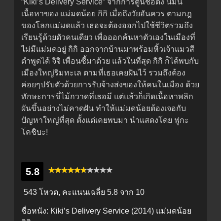
“Kiki’s Delivery Service” จากการ์ตูนชื่อดัง นี่มัน
เนื้อหาของ แม่มดน้อย กิกิ เมื่อถึงวัยอันควร ตามกฎ
ของโลกแม่มดแล้ว เธอจะต้องออกไปใช้ชีวิตรวมถึง
เรียนรู้ด้วยตัวคนเดียว เพื่อออกค้นหาตัวเองในเมืองที่
ไม่มีแม่มดอยู่ กิกิ ออกจากบ้านมาพร้อมหิ้วเจ้าแมวสี
ดำพูดได้ จิจิ เพื่อนซี้มาด้วย แล้วในที่สุด กิกิ ก็ได้พบกับ
เมืองใหญ่ริมทะเล ตามที่เธอเคยฝันไว้ รวมถึงต้อง
ค่อยๆปรับตัวด้วยการรับจ้างส่งของให้คนในเมือง ด้วย
ทักษะการขี่ไม้กวาดที่เธอมี แต่แล้วก็เกิดเนื้อหาพลิก
ผันขึ้นอย่างไม่คาดฝัน ทำให้แม่มดน้อยต้องเจอกับ
ปัญหาใหญ่ที่สุด ตั้งแต่เคยพบมา นำแสดงโดย ฟูกะ
โคชิบะ!
5.8
543 โหวต, คะแนนเฉลี่ย
5.8
จาก 10
ชื่อหนัง:
Kiki’s Delivery Service (2014) แม่มดน้อย