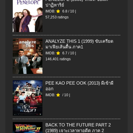
ปาฏิหาริย์
IMDB:
6.8
/
10
|
57,253 ratings
ANALYZE THIS 1 (1999) ขับเครียด
มาเฟียเส้นตื้น ภาค1
IMDB:
6.7
/
10
|
146,401 ratings
PEE KAO PEE OOK (2013) ผีเข้าผี
ออก
IMDB:
/
10
|
BACK TO THE FUTURE PART 2
(1989) เจาะเวลาหาอดีต ภาค 2