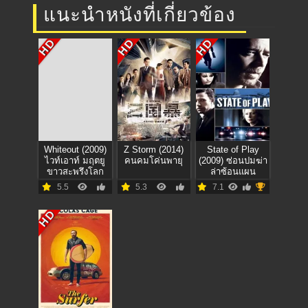
แนะนำหนังที่เกี่ยวข้อง
HD
HD
HD
Whiteout (2009)
Z Storm (2014)
State of Play
ไวท์เอาท์ มฤตยู
คนคมโค่นพายุ
(2009) ซ่อนปมฆ่า
ขาวสะพรึงโลก
ล่าซ้อนแผน
5.5
5.3
7.1
HD