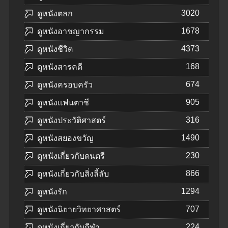
3020
ดูหนังตลก
1678
ดูหนังอาชญากรรม
4373
ดูหนังชีวิต
168
ดูหนังสารคดี
674
ดูหนังครอบครัว
905
ดูหนังแฟนตาซี
316
ดูหนังประวัติศาสตร์
1490
ดูหนังสยองขวัญ
230
ดูหนังเกี่ยวกับดนตรี
866
ดูหนังเกี่ยวกับสิ่งลี้ลับ
1294
ดูหนังรัก
707
ดูหนังนิยายวิทยาศาสตร์
224
ดูหนังเกี่ยวกับกีฬา