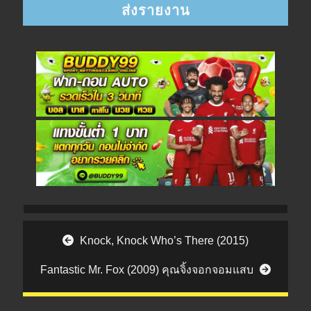
Post navigation
Knock, Knock Who’s There (2015)
Fantastic Mr. Fox (2009) คุณจิ้งจอกจอมแสบ