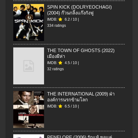
SPIN KICK (DOLRYEOCHAGI)
(2004) ก๊วนกลิ้งแก๊งกังฟู
IMDB:
6.2
/
10
|
334 ratings
THE TOWN OF GHOSTS (2022)
เมืองผีห่า
IMDB:
4.5
/
10
|
32 ratings
THE INTERNATIONAL (2009) ฝ่า
องค์การนรกข้ามโลก
IMDB:
6.5
/
10
|
PENELOPE (2006) รักแท้ ขอแค่