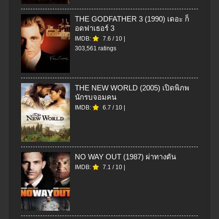
THE GODFATHER 3 (1990) เดอะ ก็
อดฟาเธอร์ 3
IMDB:
7.6
/
10
|
303,561 ratings
THE NEW WORLD (2005) เปิดพิภพ
นักรบจอมคน
IMDB:
6.7
/
10
|
NO WAY OUT (1987) ผ่าทางตัน
IMDB:
7.1
/
10
|