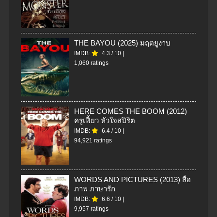
THE BAYOU (2025) มฤตยูงาบ
IMDB:
4.3
/
10
|
1,060 ratings
HERE COMES THE BOOM (2012)
ครูเฟี้ยว หัวใจสปิริต
IMDB:
6.4
/
10
|
94,921 ratings
WORDS AND PICTURES (2013) สื่อ
ภาพ ภาษารัก
IMDB:
6.6
/
10
|
9,957 ratings