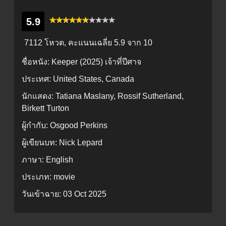
5.9
7112 โหวต, คะแนนเฉลี่ย
5.9
จาก 10
ชื่อหนัง:
Keeper (2025) เจ้าที่ปีศาจ
ประเทศ:
United States, Canada
นักแสดง:
Tatiana Maslany, Rossif Sutherland,
Birkett Turton
ผู้กำกับ:
Osgood Perkins
ผู้เขียนบท:
Nick Lepard
ภาษา:
English
ประเภท:
movie
วันเข้าฉาย:
03 Oct 2025