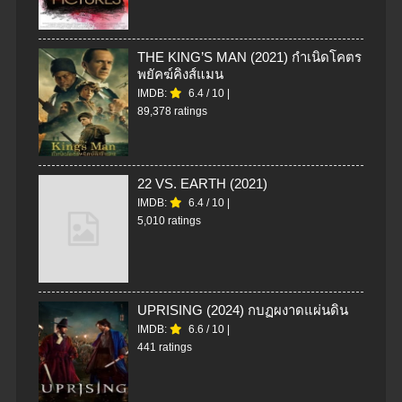
THE KING’S MAN (2021) กำเนิดโคตร
พยัคฆ์คิงส์แมน
IMDB:
6.4
/
10
|
89,378 ratings
22 VS. EARTH (2021)
IMDB:
6.4
/
10
|
5,010 ratings
UPRISING (2024) กบฏผงาดแผ่นดิน
IMDB:
6.6
/
10
|
441 ratings