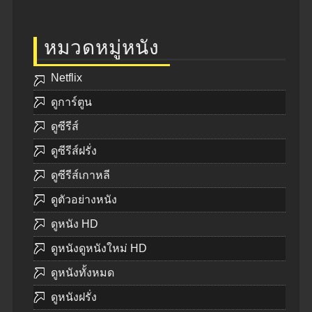
หมวดหมู่หนัง
Netflix
ดูการ์ตูน
ดูซีรีส์
ดูซีรีส์ฝรั่ง
ดูซีรีส์เกาหลี
ดูตัวอย่างหนัง
ดูหนัง HD
ดูหนังดูหนังใหม่ HD
ดูหนังทั้งหมด
ดูหนังฝรั่ง