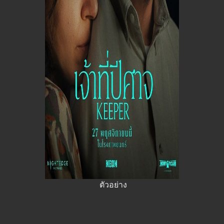
ตัวอย่าง