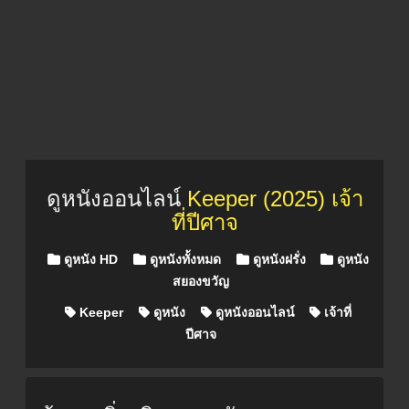
ดูหนังออนไลน์
Keeper (2025) เจ้า
ที่ปีศาจ
Posted in
ดูหนัง HD
ดูหนังทั้งหมด
ดูหนังฝรั่ง
ดูหนัง
สยองขวัญ
Keeper
ดูหนัง
ดูหนังออนไลน์
เจ้าที่
ปีศาจ