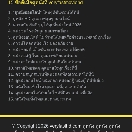
15 ข้อดีเมื่อดูหนังที่ veryfastmoviehd
1. "
ดูหนังออนไลน์
" ใหม่ๆที่ชื่นชอบได้ที่นี่
2. ดูหนัง HD คุณภาพสุดๆ ออนไลน์
3. ความบันเทิงดีๆ ดูได้ทุกที่หนังใหม่ 2026
4. หนังชนโรงล่าสุด คุณภาพเยี่ยม
5. ดูหนังออนไลน์ ไม่ว่าหนังไทยหรือต่างประเทศก็มีทุกเรื่อง
6. ดาวน์โหลดหนัง เร็ว ปลอดภัย ง่าย
7. หนังซอมบี้ แอ็คชั่น ต่างประเทศ ดูได้ทุกที่
8. หนังต่อสู้บู๊ ใหม่ คุณภาพเยี่ยมแน่นอน
9. หนังมาใหม่แนะนำ ดูแล้วติดใจแน่นอน
10. พากย์ไทยชัดๆ ดูสบายใจทุกเรื่องที่นี่
11. ความสนุกสนานที่หนังตลกที่คุณถามหาได้ที่นี่
12. ดูหนังออนไลน์ หนังตลก หนังต่อสู้ หนังบู๊ ที่นี่ที่เดียว
13. หนังใหม่เข้าโรง คุณภาพที่สุด แบบจำกัด
14. ดูหนังออนไลน์กับเว็บไซต์ที่มีความน่าเชื่อถือ
15. หนังใหม่ทั้งไทยและต่างประเทศ
© Copyright 2026
veryfasthd.com ดูหนัง ดูหนัง ดูหนัง