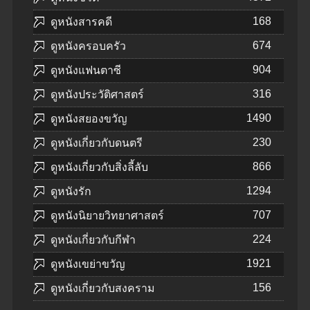
168
ดูหนังสารคดี
674
ดูหนังครอบครัว
904
ดูหนังแฟนตาซี
316
ดูหนังประวัติศาสตร์
1490
ดูหนังสยองขวัญ
230
ดูหนังเกี่ยวกับดนตรี
866
ดูหนังเกี่ยวกับสิ่งลี้ลับ
1294
ดูหนังรัก
707
ดูหนังนิยายวิทยาศาสตร์
224
ดูหนังเกี่ยวกับกีฬา
1921
ดูหนังเขย่าขวัญ
156
ดูหนังเกี่ยวกับสงคราม