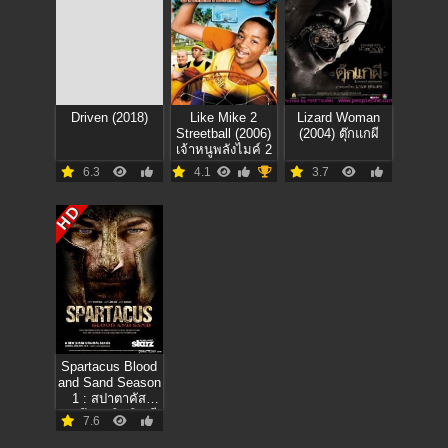
Driven (2018)
Like Mike 2
Lizard Woman
Streetball (2006)
(2004) ตุ๊กแกผี
เจ้าหนูพลังไมค์ 2
6.3
4.1
3.7
HD
Spartacus Blood
and Sand Season
1 : สปาตาคัส
ขุนศึกชาติทมิฬ ปี
7.6
1พากย์ไทย