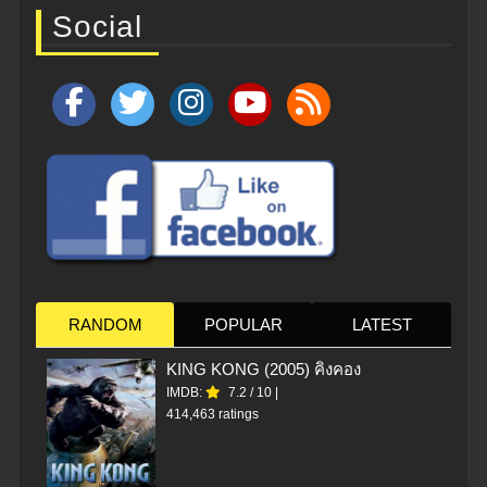
Social
RANDOM
POPULAR
LATEST
KING KONG (2005) คิงคอง
IMDB:
7.2
/
10
|
414,463 ratings