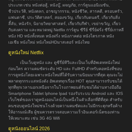
ประเภท เช่น หนังต่อสู้, หนังบู๊, ผจญภัย, การ์ตูนแอนิเมชัน,
ชีวประวัติ, หนังตลก, อาชญากรรม, หนังชีวิต, สารคดี, ครอบครัว,
แฟนตาซี, ประวัติศาสตร์, สยองขวัญ, เกี่ยวกับดนตรี, เกี่ยวกับสิ่ง
ลี้ลับ, หนังรัก, นิยายวิทยาศาสตร์, เกี่ยวกับกีฬา, เขย่าขวัญ, เกี่ยว
กับสงคราม และหมวดหมู่ Netflix การ์ตูน ซีรีย์ ซีรี่ย์ฝรั่ง ซีรี่ย์เกาหลี
หนัง HD หนังทั้งหมด หนังฝรั่ง หนังภาคต่อ หนังไตรภาค หนัง
เอเชีย หนังใหม่ หนังใหม่HDมาสเตอร์ หนังไทย
ดูหนังใหม่ Netflix
เป็นเว็บดูหนัง และ ดูซีรี่ย์ทีวีและเป็นเว็บที่อัพเดทหนังใหม่
ก่อนใคร ความคมชัดระดับ HD และ FullHD สำหรับคอหนังที่ชอบ
การดูหนังโดยเฉพาะหนังใหม่ที่ได้รับความนิยมมากที่สุด คุณจะไม่
พลาดทุกกระแสหนังดัง อัพเดททุกเรื่อง HOT คุณสามารถรับชมได้
ทุกที่ทุกเวลานอกเหนือจากในโรงภาพยนต์รับชมได้ผ่านทางมือถือ
Smartphone Tablet Iphone Ipad รองรับระบบ Android และ IOS
เว็บไซต์ของเราดูหนังออนไลน์เป็นหนึ่งในตัวเลือกที่ดีที่สุด สำหรับ
คนชอบดูหนังใหม่ชนโรงด้วยความคมชัดและไม่มีกระตุกหรือค้าง
ให้อารมณ์เสีย ผู้ชมควรตรวจสอบความเร็วอินเตอร์เน็ตของท่าน
ให้เหมาะสม เช่น 3G 4G Wifi
ดูหนังออนไลน์ 2026