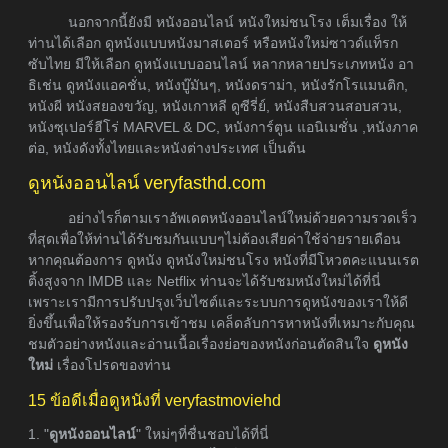
นอกจากนี้ยังมี หนังออนไลน์ หนังใหม่ชนโรง เต็มเรื่อง ให้
ท่านได้เลือก ดูหนังแบบหนังมาสเตอร์ หรือหนังใหม่ซาวด์แท็รก
ซับไทย มีให้เลือก ดูหนังแบบออนไลน์ หลากหลายประเภทหนัง อา
ธิเช่น ดูหนังแอคชั่น, หนังบู๊มันๆ, หนังดราม่า, หนังรักโรแมนติก,
หนังผี หนังสยองขวัญ, หนังเกาหลี ดูซีรี่ย์, หนังสืบสวนสอบสวน,
หนังซุเปอร์ฮีโร่ MARVEL & DC, หนังการ์ตูน แอนิเมชั่น ,หนังภาค
ต่อ, หนังดังทั้งไทยและหนังต่างประเทศ เป็นต้น
ดูหนังออนไลน์ veryfasthd.com
อย่างไรก็ตามเราอัพเดตหนังออนไลน์ใหม่ด้วยความรวดเร็ว
ที่สุดเพื่อให้ท่านได้รับชมกันแบบๆไม่ต้องเสียค่าใช้จ่ายรายเดือน
หากคุณต้องการ ดูหนัง ดูหนังใหม่ชนโรง หนังที่มีโหวตคะแนนเรต
ติ้งสูงจาก IMDB และ Netflix ท่านจะได้รับชมหนังใหม่ได้ที่นี่
เพราะเรามีการปรับปรุงเว็บไซต์และระบบการดูหนังของเราให้ดี
ยิ่งขึ้นเพื่อให้รองรับการเข้าชม เคล็ดลับการหาหนังที่เหมาะกับคุณ
ชมตัวอย่างหนังและอ่านเนื้อเรื่องย่อของหนังก่อนตัดสินใจ
ดูหนัง
ใหม่
เรื่องโปรดของท่าน
15 ข้อดีเมื่อดูหนังที่ veryfastmoviehd
1. "
ดูหนังออนไลน์
" ใหม่ๆที่ชื่นชอบได้ที่นี่