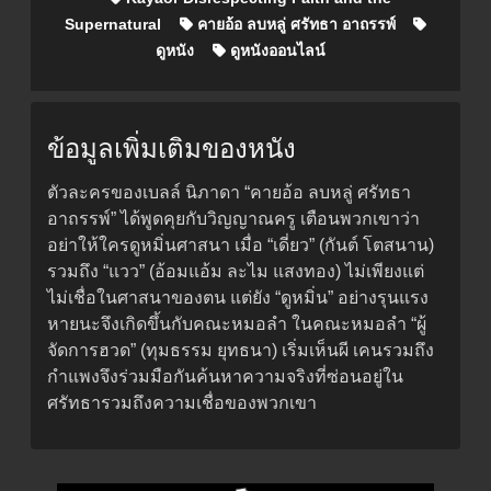
Supernatural
คายอ้อ ลบหลู่ ศรัทธา อาถรรพ์
ดูหนัง
ดูหนังออนไลน์
ข้อมูลเพิ่มเติมของหนัง
ตัวละครของเบลล์ นิภาดา “คายอ้อ ลบหลู่ ศรัทธา
อาถรรพ์” ได้พูดคุยกับวิญญาณครู เตือนพวกเขาว่า
อย่าให้ใครดูหมิ่นศาสนา เมื่อ “เดี่ยว” (กันต์ โตสนาน)
รวมถึง “แวว” (อ้อมแอ้ม ละไม แสงทอง) ไม่เพียงแต่
ไม่เชื่อในศาสนาของตน แต่ยัง “ดูหมิ่น” อย่างรุนแรง
หายนะจึงเกิดขึ้นกับคณะหมอลำ ในคณะหมอลำ “ผู้
จัดการฮวด” (ทุมธรรม ยุทธนา) เริ่มเห็นผี เคนรวมถึง
กำแพงจึงร่วมมือกันค้นหาความจริงที่ซ่อนอยู่ใน
ศรัทธารวมถึงความเชื่อของพวกเขา