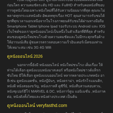
ก่อนใคร ความคมชัดระดับ HD และ FullHD สำหรับคอหนังที่ชอบ
การดูหนังโดยเฉพาะหนังใหม่ที่ได้รับความนิยมมากที่สุด คุณจะไม่
พลาดทุกกระแสหนังดัง อัพเดททุกเรื่อง HOT คุณสามารถรับชมได้
ทุกที่ทุกเวลานอกเหนือจากในโรงภาพยนต์รับชมได้ผ่านทางมือถือ
Smartphone Tablet Iphone Ipad รองรับระบบ Android และ IOS
เว็บไซต์ของเราดูหนังออนไลน์เป็นหนึ่งในตัวเลือกที่ดีที่สุด สำหรับ
คนชอบดูหนังใหม่ชนโรงด้วยความคมชัดและไม่มีกระตุกหรือค้าง
ให้อารมณ์เสีย ผู้ชมควรตรวจสอบความเร็วอินเตอร์เน็ตของท่าน
ให้เหมาะสม เช่น 3G 4G Wifi
ดูหนังออนไลน์ 2026
นอกจากนี้ยังมี หนังออนไลน์ หนังใหม่ชนโรง เต็มเรื่อง ให้
ท่านได้เลือก ดูหนังแบบหนังมาสเตอร์ หรือหนังใหม่ซาวด์แท็รก
ซับไทย มีให้เลือก ดูหนังแบบออนไลน์ หลากหลายประเภทหนัง อา
ธิเช่น ดูหนังแอคชั่น, หนังบู๊มันๆ, หนังดราม่า, หนังรักโรแมนติก,
หนังผี หนังสยองขวัญ, หนังเกาหลี ดูซีรี่ย์, หนังสืบสวนสอบสวน,
หนังซุเปอร์ฮีโร่ MARVEL & DC, หนังการ์ตูน แอนิเมชั่น ,หนังภาค
ต่อ, หนังดังทั้งไทยและหนังต่างประเทศ เป็นต้น
ดูหนังออนไลน์ veryfasthd.com