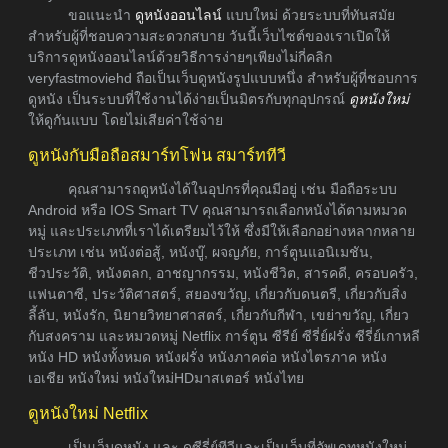
ขอแนะนำ
ดูหนังออนไลน์
แบบใหม่ ด้วยระบบที่ทันสมัย
สำหรับผู้ที่ชอบความสะดวกสบาย วันนี้เว็บไซต์ของเราเปิดให้
บริการดูหนังออนไลน์ด้วยวิธีการง่ายๆเพียงไม่กี่คลิก
veryfastmoviehd ถือเป็นเว็บดูหนังรูปแบบหนึ่ง สำหรับผู้ที่ชอบการ
ดูหนัง เป็นระบบที่ใช้งานได้ง่ายเป็นมิตรกับทุกอุปกรณ์
ดูหนังใหม่
ให้ดูกันแบบ โดยไม่เสียค่าใช้จ่าย
ดูหนังกับมือถือสมาร์ทโฟน สมาร์ททีวี
คุณสามารถดูหนังได้ในอุปกรที่คุณมีอยู่ เช่น มือถือระบบ
Android หรือ IOS Smart TV คุณสามารถเลือกหนังได้ตามหมวด
หมู่ และประเภทที่เราได้เตรียมไว้ให้ ซึ่งมีให้เลือกอย่างหลากหลาย
ประเภท เช่น หนังต่อสู้, หนังบู๊, ผจญภัย, การ์ตูนแอนิเมชัน,
ชีวประวัติ, หนังตลก, อาชญากรรม, หนังชีวิต, สารคดี, ครอบครัว,
แฟนตาซี, ประวัติศาสตร์, สยองขวัญ, เกี่ยวกับดนตรี, เกี่ยวกับสิ่ง
ลี้ลับ, หนังรัก, นิยายวิทยาศาสตร์, เกี่ยวกับกีฬา, เขย่าขวัญ, เกี่ยว
กับสงคราม และหมวดหมู่ Netflix การ์ตูน ซีรีย์ ซีรี่ย์ฝรั่ง ซีรี่ย์เกาหลี
หนัง HD หนังทั้งหมด หนังฝรั่ง หนังภาคต่อ หนังไตรภาค หนัง
เอเชีย หนังใหม่ หนังใหม่HDมาสเตอร์ หนังไทย
ดูหนังใหม่ Netflix
เป็นเว็บดูหนัง และ ดูซีรี่ย์ทีวีและเป็นเว็บที่อัพเดทหนังใหม่