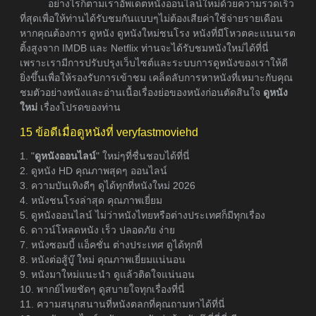
อย่างไรก็ตามเราอัพเดตหนังออนไลน์ใหม่ด้วยความรวดเร็ว
ที่สุดเพื่อให้ท่านได้รับชมกันแบบๆไม่ต้องเสียค่าใช้จ่ายรายเดือน
หากคุณต้องการ ดูหนัง ดูหนังใหม่ชนโรง หนังที่มีโหวตคะแนนเรต
ติ้งสูงจาก IMDB และ Netflix ท่านจะได้รับชมหนังใหม่ได้ที่นี่
เพราะเรามีการปรับปรุงเว็บไซต์และระบบการดูหนังของเราให้ดี
ยิ่งขึ้นเพื่อให้รองรับการเข้าชม เคล็ดลับการหาหนังที่เหมาะกับคุณ
ชมตัวอย่างหนังและอ่านเนื้อเรื่องย่อของหนังก่อนตัดสินใจ
ดูหนัง
ใหม่
เรื่องโปรดของท่าน
15 ข้อดีเมื่อดูหนังที่ veryfastmoviehd
1. "
ดูหนังออนไลน์
" ใหม่ๆที่ชื่นชอบได้ที่นี่
2. ดูหนัง HD คุณภาพสุดๆ ออนไลน์
3. ความบันเทิงดีๆ ดูได้ทุกที่หนังใหม่ 2026
4. หนังชนโรงล่าสุด คุณภาพเยี่ยม
5. ดูหนังออนไลน์ ไม่ว่าหนังไทยหรือต่างประเทศก็มีทุกเรื่อง
6. ดาวน์โหลดหนัง เร็ว ปลอดภัย ง่าย
7. หนังซอมบี้ แอ็คชั่น ต่างประเทศ ดูได้ทุกที่
8. หนังต่อสู้บู๊ ใหม่ คุณภาพเยี่ยมแน่นอน
9. หนังมาใหม่แนะนำ ดูแล้วติดใจแน่นอน
10. พากย์ไทยชัดๆ ดูสบายใจทุกเรื่องที่นี่
11. ความสนุกสนานที่หนังตลกที่คุณถามหาได้ที่นี่