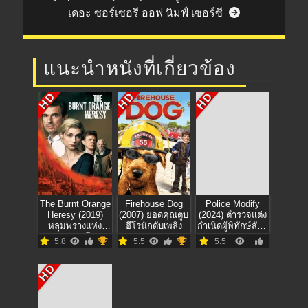
เดอะ ซอร์เซอรี ออฟ นิมฟ์ เซอร์ซี
แนะนำหนังที่เกี่ยวข้อง
HD
HD
HD
The Burnt Orange
Firehouse Dog
Police Modify
Heresy (2019)
(2007) ยอดคุณตูบ
(2024) ตำรวจแต่ง
หลุมพรางแห่ง
ฮีโร่นักดับเพลิง
กำเนิดผู้พิทักษ์สันติ
ความหลงใหล
หลุด
5.8
5.5
5.5
HD