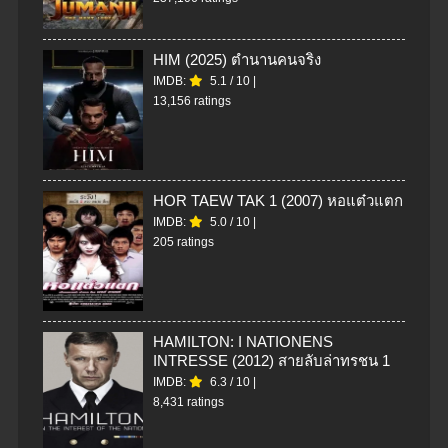
HIM (2025) ตำนานคนจริง
IMDB:
5.1
/
10
|
13,156 ratings
HOR TAEW TAK 1 (2007) หอแต๋วแตก
IMDB:
5.0
/
10
|
205 ratings
HAMILTON: I NATIONENS
INTRESSE (2012) สายลับล่าทรชน 1
IMDB:
6.3
/
10
|
8,431 ratings