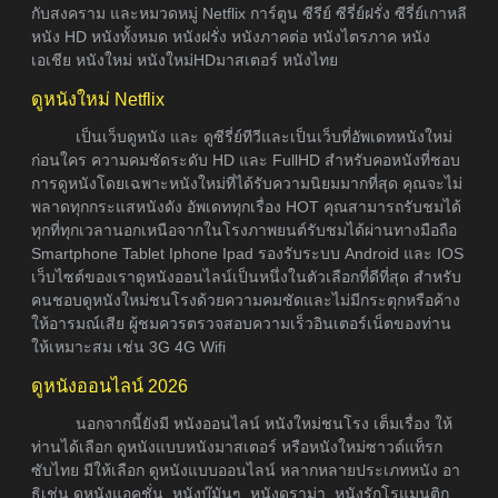
กับสงคราม และหมวดหมู่ Netflix การ์ตูน ซีรีย์ ซีรี่ย์ฝรั่ง ซีรี่ย์เกาหลี
หนัง HD หนังทั้งหมด หนังฝรั่ง หนังภาคต่อ หนังไตรภาค หนัง
เอเชีย หนังใหม่ หนังใหม่HDมาสเตอร์ หนังไทย
ดูหนังใหม่ Netflix
เป็นเว็บดูหนัง และ ดูซีรี่ย์ทีวีและเป็นเว็บที่อัพเดทหนังใหม่
ก่อนใคร ความคมชัดระดับ HD และ FullHD สำหรับคอหนังที่ชอบ
การดูหนังโดยเฉพาะหนังใหม่ที่ได้รับความนิยมมากที่สุด คุณจะไม่
พลาดทุกกระแสหนังดัง อัพเดททุกเรื่อง HOT คุณสามารถรับชมได้
ทุกที่ทุกเวลานอกเหนือจากในโรงภาพยนต์รับชมได้ผ่านทางมือถือ
Smartphone Tablet Iphone Ipad รองรับระบบ Android และ IOS
เว็บไซต์ของเราดูหนังออนไลน์เป็นหนึ่งในตัวเลือกที่ดีที่สุด สำหรับ
คนชอบดูหนังใหม่ชนโรงด้วยความคมชัดและไม่มีกระตุกหรือค้าง
ให้อารมณ์เสีย ผู้ชมควรตรวจสอบความเร็วอินเตอร์เน็ตของท่าน
ให้เหมาะสม เช่น 3G 4G Wifi
ดูหนังออนไลน์ 2026
นอกจากนี้ยังมี หนังออนไลน์ หนังใหม่ชนโรง เต็มเรื่อง ให้
ท่านได้เลือก ดูหนังแบบหนังมาสเตอร์ หรือหนังใหม่ซาวด์แท็รก
ซับไทย มีให้เลือก ดูหนังแบบออนไลน์ หลากหลายประเภทหนัง อา
ธิเช่น ดูหนังแอคชั่น, หนังบู๊มันๆ, หนังดราม่า, หนังรักโรแมนติก,