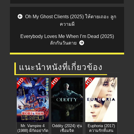
Post navigation
Oh My Ghost Clients (2025) ให้ตายเถอะ ลูก
ความผี
Everybody Loves Me When I’m Dead (2025)
ลักกันวันตาย
แนะนำหนังที่เกี่ยวข้อง
HD
HD
HD
Mr. Vampire 4
Oddity (2024) หุ่น
Euphoria (2017)
(1988) ผีกัดอย่ากัด
เชื่อมจิต
ความรักที่แสน