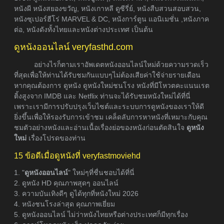
หนังผี หนังสยองขวัญ, หนังเกาหลี ดูซีรี่ย์, หนังสืบสวนสอบสวน,
หนังซุเปอร์ฮีโร่ MARVEL & DC, หนังการ์ตูน แอนิเมชั่น ,หนังภาค
ต่อ, หนังดังทั้งไทยและหนังต่างประเทศ เป็นต้น
ดูหนังออนไลน์ veryfasthd.com
อย่างไรก็ตามเราอัพเดตหนังออนไลน์ใหม่ด้วยความรวดเร็ว
ที่สุดเพื่อให้ท่านได้รับชมกันแบบๆไม่ต้องเสียค่าใช้จ่ายรายเดือน
หากคุณต้องการ ดูหนัง ดูหนังใหม่ชนโรง หนังที่มีโหวตคะแนนเรต
ติ้งสูงจาก IMDB และ Netflix ท่านจะได้รับชมหนังใหม่ได้ที่นี่
เพราะเรามีการปรับปรุงเว็บไซต์และระบบการดูหนังของเราให้ดี
ยิ่งขึ้นเพื่อให้รองรับการเข้าชม เคล็ดลับการหาหนังที่เหมาะกับคุณ
ชมตัวอย่างหนังและอ่านเนื้อเรื่องย่อของหนังก่อนตัดสินใจ
ดูหนัง
ใหม่
เรื่องโปรดของท่าน
15 ข้อดีเมื่อดูหนังที่ veryfastmoviehd
1. "
ดูหนังออนไลน์
" ใหม่ๆที่ชื่นชอบได้ที่นี่
2. ดูหนัง HD คุณภาพสุดๆ ออนไลน์
3. ความบันเทิงดีๆ ดูได้ทุกที่หนังใหม่ 2026
4. หนังชนโรงล่าสุด คุณภาพเยี่ยม
5. ดูหนังออนไลน์ ไม่ว่าหนังไทยหรือต่างประเทศก็มีทุกเรื่อง