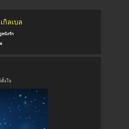
งเกิลเบล
ูหนังรัก
บล
ตั้งใจ