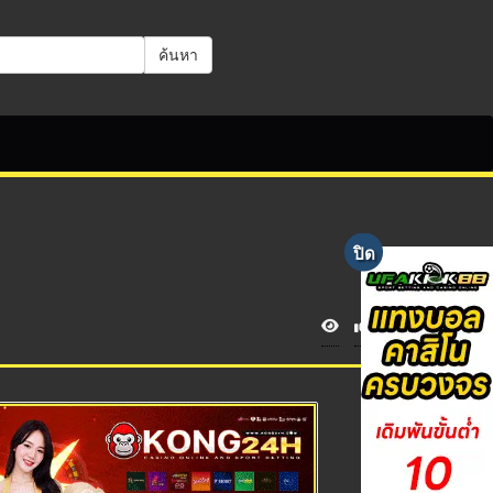
ค้นหา
V
i
e
w
s