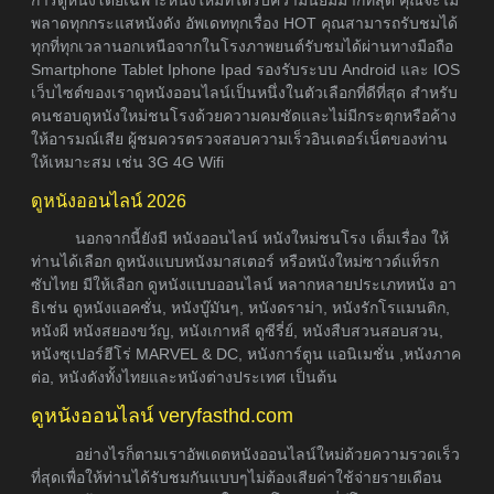
พลาดทุกกระแสหนังดัง อัพเดททุกเรื่อง HOT คุณสามารถรับชมได้
ทุกที่ทุกเวลานอกเหนือจากในโรงภาพยนต์รับชมได้ผ่านทางมือถือ
Smartphone Tablet Iphone Ipad รองรับระบบ Android และ IOS
เว็บไซต์ของเราดูหนังออนไลน์เป็นหนึ่งในตัวเลือกที่ดีที่สุด สำหรับ
คนชอบดูหนังใหม่ชนโรงด้วยความคมชัดและไม่มีกระตุกหรือค้าง
ให้อารมณ์เสีย ผู้ชมควรตรวจสอบความเร็วอินเตอร์เน็ตของท่าน
ให้เหมาะสม เช่น 3G 4G Wifi
ดูหนังออนไลน์ 2026
นอกจากนี้ยังมี หนังออนไลน์ หนังใหม่ชนโรง เต็มเรื่อง ให้
ท่านได้เลือก ดูหนังแบบหนังมาสเตอร์ หรือหนังใหม่ซาวด์แท็รก
ซับไทย มีให้เลือก ดูหนังแบบออนไลน์ หลากหลายประเภทหนัง อา
ธิเช่น ดูหนังแอคชั่น, หนังบู๊มันๆ, หนังดราม่า, หนังรักโรแมนติก,
หนังผี หนังสยองขวัญ, หนังเกาหลี ดูซีรี่ย์, หนังสืบสวนสอบสวน,
หนังซุเปอร์ฮีโร่ MARVEL & DC, หนังการ์ตูน แอนิเมชั่น ,หนังภาค
ต่อ, หนังดังทั้งไทยและหนังต่างประเทศ เป็นต้น
ดูหนังออนไลน์ veryfasthd.com
อย่างไรก็ตามเราอัพเดตหนังออนไลน์ใหม่ด้วยความรวดเร็ว
ที่สุดเพื่อให้ท่านได้รับชมกันแบบๆไม่ต้องเสียค่าใช้จ่ายรายเดือน