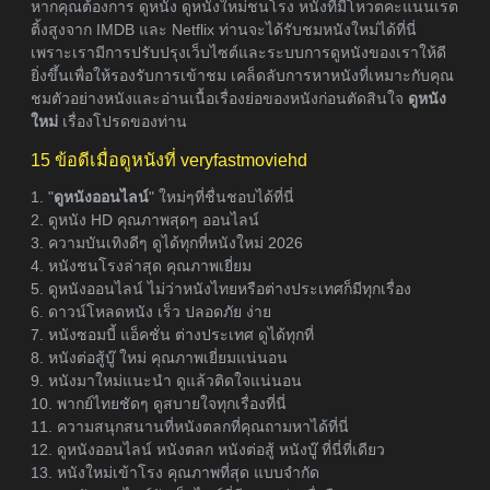
หากคุณต้องการ ดูหนัง ดูหนังใหม่ชนโรง หนังที่มีโหวตคะแนนเรต
ติ้งสูงจาก IMDB และ Netflix ท่านจะได้รับชมหนังใหม่ได้ที่นี่
เพราะเรามีการปรับปรุงเว็บไซต์และระบบการดูหนังของเราให้ดี
ยิ่งขึ้นเพื่อให้รองรับการเข้าชม เคล็ดลับการหาหนังที่เหมาะกับคุณ
ชมตัวอย่างหนังและอ่านเนื้อเรื่องย่อของหนังก่อนตัดสินใจ
ดูหนัง
ใหม่
เรื่องโปรดของท่าน
15 ข้อดีเมื่อดูหนังที่ veryfastmoviehd
1. "
ดูหนังออนไลน์
" ใหม่ๆที่ชื่นชอบได้ที่นี่
2. ดูหนัง HD คุณภาพสุดๆ ออนไลน์
3. ความบันเทิงดีๆ ดูได้ทุกที่หนังใหม่ 2026
4. หนังชนโรงล่าสุด คุณภาพเยี่ยม
5. ดูหนังออนไลน์ ไม่ว่าหนังไทยหรือต่างประเทศก็มีทุกเรื่อง
6. ดาวน์โหลดหนัง เร็ว ปลอดภัย ง่าย
7. หนังซอมบี้ แอ็คชั่น ต่างประเทศ ดูได้ทุกที่
8. หนังต่อสู้บู๊ ใหม่ คุณภาพเยี่ยมแน่นอน
9. หนังมาใหม่แนะนำ ดูแล้วติดใจแน่นอน
10. พากย์ไทยชัดๆ ดูสบายใจทุกเรื่องที่นี่
11. ความสนุกสนานที่หนังตลกที่คุณถามหาได้ที่นี่
12. ดูหนังออนไลน์ หนังตลก หนังต่อสู้ หนังบู๊ ที่นี่ที่เดียว
13. หนังใหม่เข้าโรง คุณภาพที่สุด แบบจำกัด