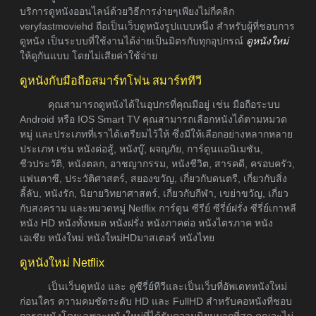
บริการดูหนังออนไลน์ด้วยวิธีการง่ายๆเพียงไม่กี่คลิก
veryfastmoviehd ถือเป็นเว็บดูหนังรูปแบบหนึ่ง สำหรับผู้ที่ชอบการ
ดูหนัง เป็นระบบที่ใช้งานได้ง่ายเป็นมิตรกับทุกอุปกรณ์
ดูหนังใหม่
ให้ดูกันแบบ โดยไม่เสียค่าใช้จ่าย
ดูหนังกับมือถือสมาร์ทโฟน สมาร์ททีวี
คุณสามารถดูหนังได้ในอุปกรที่คุณมีอยู่ เช่น มือถือระบบ
Android หรือ IOS Smart TV คุณสามารถเลือกหนังได้ตามหมวด
หมู่ และประเภทที่เราได้เตรียมไว้ให้ ซึ่งมีให้เลือกอย่างหลากหลาย
ประเภท เช่น หนังต่อสู้, หนังบู๊, ผจญภัย, การ์ตูนแอนิเมชัน,
ชีวประวัติ, หนังตลก, อาชญากรรม, หนังชีวิต, สารคดี, ครอบครัว,
แฟนตาซี, ประวัติศาสตร์, สยองขวัญ, เกี่ยวกับดนตรี, เกี่ยวกับสิ่ง
ลี้ลับ, หนังรัก, นิยายวิทยาศาสตร์, เกี่ยวกับกีฬา, เขย่าขวัญ, เกี่ยว
กับสงคราม และหมวดหมู่ Netflix การ์ตูน ซีรีย์ ซีรี่ย์ฝรั่ง ซีรี่ย์เกาหลี
หนัง HD หนังทั้งหมด หนังฝรั่ง หนังภาคต่อ หนังไตรภาค หนัง
เอเชีย หนังใหม่ หนังใหม่HDมาสเตอร์ หนังไทย
ดูหนังใหม่ Netflix
เป็นเว็บดูหนัง และ ดูซีรี่ย์ทีวีและเป็นเว็บที่อัพเดทหนังใหม่
ก่อนใคร ความคมชัดระดับ HD และ FullHD สำหรับคอหนังที่ชอบ
การดูหนังโดยเฉพาะหนังใหม่ที่ได้รับความนิยมมากที่สุด คุณจะไม่