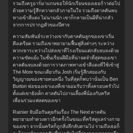
รวมถึงครูอาร์มาแกนขอให้นักเรียนของเธอก้าวต่อไป
ด้วยความรู้สึกหวาดกลัวภายในใจ รวมถึงดาลตันพบ
ทางเข้าสีแดง ไม่นานนัก เขาก็กลายเป็นผีที่น่ากลัว
จากการปรากฏตัวของปีศาจ
ความสัมพันธ์ระหว่างเขากับดาลตันลูกของเขาเริ่ม
ตึงเครียด รวมถึงเขาพยายามฟื้นฟูสิ่งต่างๆ ระหว่าง
พวกเขาระหว่างไปส่งเขาที่โรงเรียนแต่กลับจบลงด้วย
ความขัดแย้ง ในชั้นเรียนฝีมือที่น่าจดจำที่สุดของเขา
ดาลตันจบลงด้วยการวาดภาพทางเข้าสีแดงที่ใช้เข้าสู่
The More ขณะเดียวกัน Josh เริ่มรู้สึกสยองกับ
วิญญาณของชายคนหนึ่ง ในที่สุดก็พบว่านั่นเป็น Ben
Burton พ่อของเขาเองที่เขายอมรับว่าทิ้งครอบครัวไป
ตั้งแต่เขายังเด็ก ดาลตันไปงานเลี้ยงพี่น้องกับคริส
เพื่อนร่วมแฟลตของเขา
Rainier จับมือกันคุยกันเรื่อง The Next ดาลตัน
พยายามทำดวงดาวอีกครั้งในขณะที่คริสดูแลร่างกาย
ของเขา จากนั้นคริสก็ถูกสิ่งลึกลับตามไป รวมถึงเธอก็