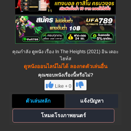
คุณกำลัง
ดูหนัง
เรื่อง In The Heights (2021) อิน เดอะ
ไฮท์ส
ดูหนังออนไลน์ไม่ได้ ลองกดตัวเล่นอื่น
คุณชอบหนังเรื่องนี้หรือไม่?
Like + 0
ตัวเล่นหลัก
แจ้งปัญหา
โหมดโรงภาพยนตร์