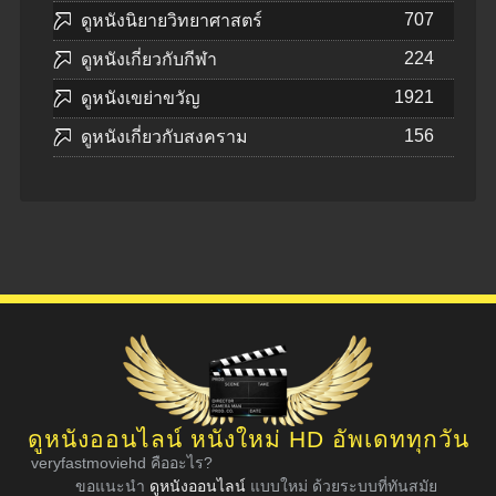
707
ดูหนังนิยายวิทยาศาสตร์
224
ดูหนังเกี่ยวกับกีฬา
1921
ดูหนังเขย่าขวัญ
156
ดูหนังเกี่ยวกับสงคราม
ดูหนังออนไลน์ หนังใหม่ HD อัพเดททุกวัน
veryfastmoviehd คืออะไร?
ขอแนะนำ
ดูหนังออนไลน์
แบบใหม่ ด้วยระบบที่ทันสมัย