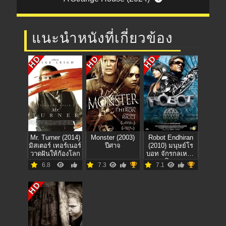
แนะนำหนังที่เกี่ยวข้อง
HD
HD
HD
Mr. Turner (2014)
Monster (2003)
Robot Endhiran
มิสเตอร์ เทอร์เนอร์
ปีศาจ
(2010) มนุษย์โร
วาดฝันให้ก้องโลก
บอท จักรกลเหนือ
โลก
6.8
7.3
7.1
HD