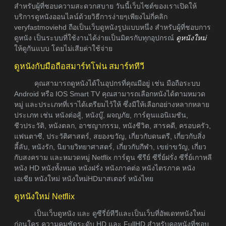
สำหรับผู้ที่ชอบความสะดวกสบาย วันนี้เว็บไซต์ของเราเปิดให้
บริการดูหนังออนไลน์ด้วยวิธีการง่ายๆเพียงไม่กี่คลิก
veryfastmoviehd ถือเป็นเว็บดูหนังรูปแบบหนึ่ง สำหรับผู้ที่ชอบการ
ดูหนัง เป็นระบบที่ใช้งานได้ง่ายเป็นมิตรกับทุกอุปกรณ์
ดูหนังใหม่
ให้ดูกันแบบ โดยไม่เสียค่าใช้จ่าย
ดูหนังกับมือถือสมาร์ทโฟน สมาร์ททีวี
คุณสามารถดูหนังได้ในอุปกรที่คุณมีอยู่ เช่น มือถือระบบ
Android หรือ IOS Smart TV คุณสามารถเลือกหนังได้ตามหมวด
หมู่ และประเภทที่เราได้เตรียมไว้ให้ ซึ่งมีให้เลือกอย่างหลากหลาย
ประเภท เช่น หนังต่อสู้, หนังบู๊, ผจญภัย, การ์ตูนแอนิเมชัน,
ชีวประวัติ, หนังตลก, อาชญากรรม, หนังชีวิต, สารคดี, ครอบครัว,
แฟนตาซี, ประวัติศาสตร์, สยองขวัญ, เกี่ยวกับดนตรี, เกี่ยวกับสิ่ง
ลี้ลับ, หนังรัก, นิยายวิทยาศาสตร์, เกี่ยวกับกีฬา, เขย่าขวัญ, เกี่ยว
กับสงคราม และหมวดหมู่ Netflix การ์ตูน ซีรีย์ ซีรี่ย์ฝรั่ง ซีรี่ย์เกาหลี
หนัง HD หนังทั้งหมด หนังฝรั่ง หนังภาคต่อ หนังไตรภาค หนัง
เอเชีย หนังใหม่ หนังใหม่HDมาสเตอร์ หนังไทย
ดูหนังใหม่ Netflix
เป็นเว็บดูหนัง และ ดูซีรี่ย์ทีวีและเป็นเว็บที่อัพเดทหนังใหม่
ก่อนใคร ความคมชัดระดับ HD และ FullHD สำหรับคอหนังที่ชอบ