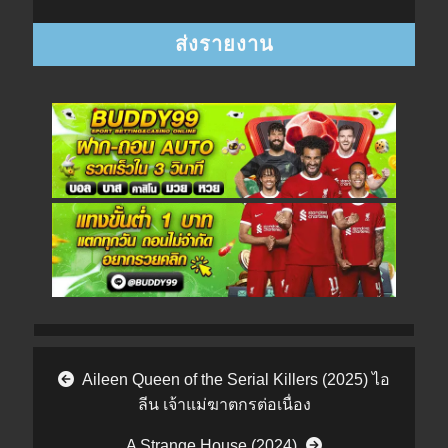
Post navigation
Aileen Queen of the Serial Killers (2025) ไอ
ลีน เจ้าแม่ฆาตกรต่อเนื่อง
A Strange House (2024)