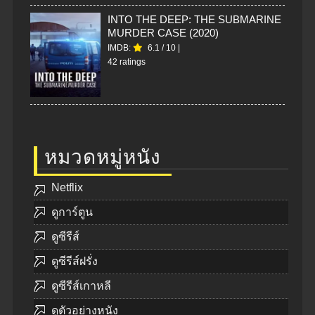
INTO THE DEEP: THE SUBMARINE
MURDER CASE (2020)
IMDB:
6.1
/
10
|
42 ratings
หมวดหมู่หนัง
Netflix
ดูการ์ตูน
ดูซีรีส์
ดูซีรีส์ฝรั่ง
ดูซีรีส์เกาหลี
ดูตัวอย่างหนัง