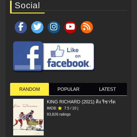
Social
RANDOM
POPULAR
LATEST
KING RICHARD (2021) คิง ริชาร์ด
IMDB:
7.5
/
10
|
93,826 ratings