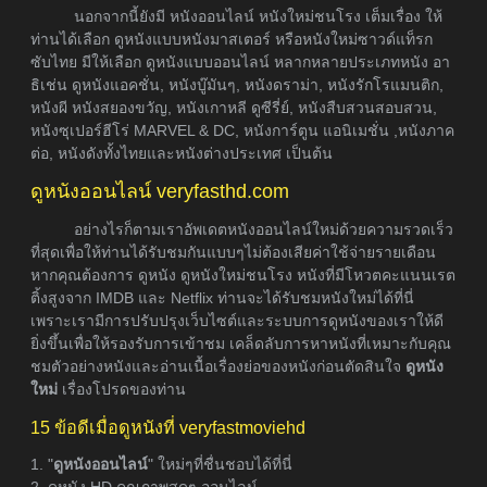
นอกจากนี้ยังมี หนังออนไลน์ หนังใหม่ชนโรง เต็มเรื่อง ให้
ท่านได้เลือก ดูหนังแบบหนังมาสเตอร์ หรือหนังใหม่ซาวด์แท็รก
ซับไทย มีให้เลือก ดูหนังแบบออนไลน์ หลากหลายประเภทหนัง อา
ธิเช่น ดูหนังแอคชั่น, หนังบู๊มันๆ, หนังดราม่า, หนังรักโรแมนติก,
หนังผี หนังสยองขวัญ, หนังเกาหลี ดูซีรี่ย์, หนังสืบสวนสอบสวน,
หนังซุเปอร์ฮีโร่ MARVEL & DC, หนังการ์ตูน แอนิเมชั่น ,หนังภาค
ต่อ, หนังดังทั้งไทยและหนังต่างประเทศ เป็นต้น
ดูหนังออนไลน์ veryfasthd.com
อย่างไรก็ตามเราอัพเดตหนังออนไลน์ใหม่ด้วยความรวดเร็ว
ที่สุดเพื่อให้ท่านได้รับชมกันแบบๆไม่ต้องเสียค่าใช้จ่ายรายเดือน
หากคุณต้องการ ดูหนัง ดูหนังใหม่ชนโรง หนังที่มีโหวตคะแนนเรต
ติ้งสูงจาก IMDB และ Netflix ท่านจะได้รับชมหนังใหม่ได้ที่นี่
เพราะเรามีการปรับปรุงเว็บไซต์และระบบการดูหนังของเราให้ดี
ยิ่งขึ้นเพื่อให้รองรับการเข้าชม เคล็ดลับการหาหนังที่เหมาะกับคุณ
ชมตัวอย่างหนังและอ่านเนื้อเรื่องย่อของหนังก่อนตัดสินใจ
ดูหนัง
ใหม่
เรื่องโปรดของท่าน
15 ข้อดีเมื่อดูหนังที่ veryfastmoviehd
1. "
ดูหนังออนไลน์
" ใหม่ๆที่ชื่นชอบได้ที่นี่
2. ดูหนัง HD คุณภาพสุดๆ ออนไลน์