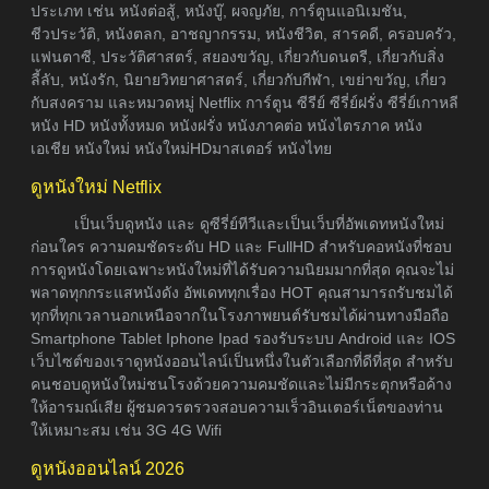
ประเภท เช่น หนังต่อสู้, หนังบู๊, ผจญภัย, การ์ตูนแอนิเมชัน,
ชีวประวัติ, หนังตลก, อาชญากรรม, หนังชีวิต, สารคดี, ครอบครัว,
แฟนตาซี, ประวัติศาสตร์, สยองขวัญ, เกี่ยวกับดนตรี, เกี่ยวกับสิ่ง
ลี้ลับ, หนังรัก, นิยายวิทยาศาสตร์, เกี่ยวกับกีฬา, เขย่าขวัญ, เกี่ยว
กับสงคราม และหมวดหมู่ Netflix การ์ตูน ซีรีย์ ซีรี่ย์ฝรั่ง ซีรี่ย์เกาหลี
หนัง HD หนังทั้งหมด หนังฝรั่ง หนังภาคต่อ หนังไตรภาค หนัง
เอเชีย หนังใหม่ หนังใหม่HDมาสเตอร์ หนังไทย
ดูหนังใหม่ Netflix
เป็นเว็บดูหนัง และ ดูซีรี่ย์ทีวีและเป็นเว็บที่อัพเดทหนังใหม่
ก่อนใคร ความคมชัดระดับ HD และ FullHD สำหรับคอหนังที่ชอบ
การดูหนังโดยเฉพาะหนังใหม่ที่ได้รับความนิยมมากที่สุด คุณจะไม่
พลาดทุกกระแสหนังดัง อัพเดททุกเรื่อง HOT คุณสามารถรับชมได้
ทุกที่ทุกเวลานอกเหนือจากในโรงภาพยนต์รับชมได้ผ่านทางมือถือ
Smartphone Tablet Iphone Ipad รองรับระบบ Android และ IOS
เว็บไซต์ของเราดูหนังออนไลน์เป็นหนึ่งในตัวเลือกที่ดีที่สุด สำหรับ
คนชอบดูหนังใหม่ชนโรงด้วยความคมชัดและไม่มีกระตุกหรือค้าง
ให้อารมณ์เสีย ผู้ชมควรตรวจสอบความเร็วอินเตอร์เน็ตของท่าน
ให้เหมาะสม เช่น 3G 4G Wifi
ดูหนังออนไลน์ 2026