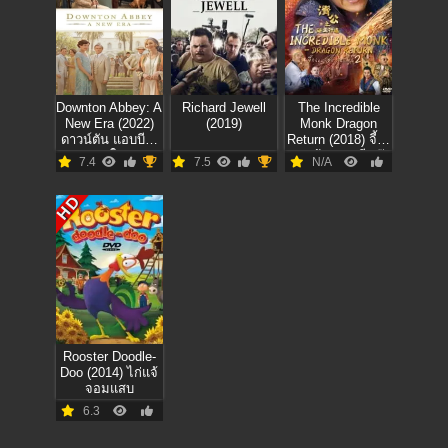
Downton Abbey: A
Richard Jewell
The Incredible
New Era (2022)
(2019)
Monk Dragon
ดาวน์ตัน แอบบีย์:
Return (2018) จี้กง
สู่ยุคใหม่
คนบ้าหลวงจีนบ๊
7.4
7.5
N/A
องส์ ภาค 2
HD
Rooster Doodle-
Doo (2014) ไก่แจ้
จอมแสบ
6.3