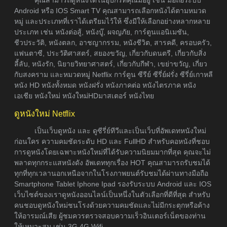
Android หรือ IOS Smart TV คุณสามารถเลือกหนังได้ตามหมวด
หมู่ และประเภทที่เราได้เตรียมไว้ให้ ซึ่งมีให้เลือกอย่างหลากหลาย
ประเภท เช่น หนังต่อสู้, หนังบู๊, ผจญภัย, การ์ตูนแอนิเมชัน,
ชีวประวัติ, หนังตลก, อาชญากรรม, หนังชีวิต, สารคดี, ครอบครัว,
แฟนตาซี, ประวัติศาสตร์, สยองขวัญ, เกี่ยวกับดนตรี, เกี่ยวกับสิ่ง
ลี้ลับ, หนังรัก, นิยายวิทยาศาสตร์, เกี่ยวกับกีฬา, เขย่าขวัญ, เกี่ยว
กับสงคราม และหมวดหมู่ Netflix การ์ตูน ซีรีย์ ซีรี่ย์ฝรั่ง ซีรี่ย์เกาหลี
หนัง HD หนังทั้งหมด หนังฝรั่ง หนังภาคต่อ หนังไตรภาค หนัง
เอเชีย หนังใหม่ หนังใหม่HDมาสเตอร์ หนังไทย
ดูหนังใหม่ Netflix
เป็นเว็บดูหนัง และ ดูซีรี่ย์ทีวีและเป็นเว็บที่อัพเดทหนังใหม่
ก่อนใคร ความคมชัดระดับ HD และ FullHD สำหรับคอหนังที่ชอบ
การดูหนังโดยเฉพาะหนังใหม่ที่ได้รับความนิยมมากที่สุด คุณจะไม่
พลาดทุกกระแสหนังดัง อัพเดททุกเรื่อง HOT คุณสามารถรับชมได้
ทุกที่ทุกเวลานอกเหนือจากในโรงภาพยนต์รับชมได้ผ่านทางมือถือ
Smartphone Tablet Iphone Ipad รองรับระบบ Android และ IOS
เว็บไซต์ของเราดูหนังออนไลน์เป็นหนึ่งในตัวเลือกที่ดีที่สุด สำหรับ
คนชอบดูหนังใหม่ชนโรงด้วยความคมชัดและไม่มีกระตุกหรือค้าง
ให้อารมณ์เสีย ผู้ชมควรตรวจสอบความเร็วอินเตอร์เน็ตของท่าน
ให้เหมาะสม เช่น 3G 4G Wifi