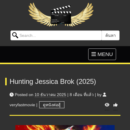
Search for:
ค้นหา
Skip to content
Toggle
MENU
navigation
Hunting Jessica Brok (2025)
Posted on
10 ธันวาคม 2025
|
8 เดือน
ที่แล้ว
|
by
V
veryfastmovie
|
ดูหนังต่อสู้
i
e