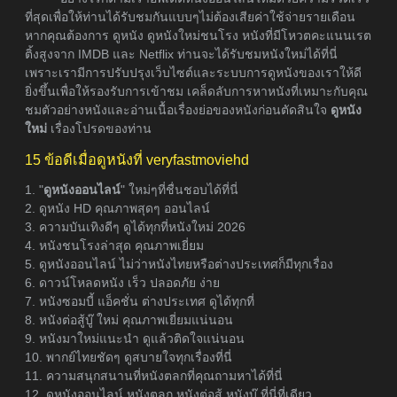
ที่สุดเพื่อให้ท่านได้รับชมกันแบบๆไม่ต้องเสียค่าใช้จ่ายรายเดือน
หากคุณต้องการ ดูหนัง ดูหนังใหม่ชนโรง หนังที่มีโหวตคะแนนเรต
ติ้งสูงจาก IMDB และ Netflix ท่านจะได้รับชมหนังใหม่ได้ที่นี่
เพราะเรามีการปรับปรุงเว็บไซต์และระบบการดูหนังของเราให้ดี
ยิ่งขึ้นเพื่อให้รองรับการเข้าชม เคล็ดลับการหาหนังที่เหมาะกับคุณ
ชมตัวอย่างหนังและอ่านเนื้อเรื่องย่อของหนังก่อนตัดสินใจ
ดูหนัง
ใหม่
เรื่องโปรดของท่าน
15 ข้อดีเมื่อดูหนังที่ veryfastmoviehd
1. "
ดูหนังออนไลน์
" ใหม่ๆที่ชื่นชอบได้ที่นี่
2. ดูหนัง HD คุณภาพสุดๆ ออนไลน์
3. ความบันเทิงดีๆ ดูได้ทุกที่หนังใหม่ 2026
4. หนังชนโรงล่าสุด คุณภาพเยี่ยม
5. ดูหนังออนไลน์ ไม่ว่าหนังไทยหรือต่างประเทศก็มีทุกเรื่อง
6. ดาวน์โหลดหนัง เร็ว ปลอดภัย ง่าย
7. หนังซอมบี้ แอ็คชั่น ต่างประเทศ ดูได้ทุกที่
8. หนังต่อสู้บู๊ ใหม่ คุณภาพเยี่ยมแน่นอน
9. หนังมาใหม่แนะนำ ดูแล้วติดใจแน่นอน
10. พากย์ไทยชัดๆ ดูสบายใจทุกเรื่องที่นี่
11. ความสนุกสนานที่หนังตลกที่คุณถามหาได้ที่นี่
12. ดูหนังออนไลน์ หนังตลก หนังต่อสู้ หนังบู๊ ที่นี่ที่เดียว