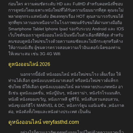
ก่อนใคร ความคมชัดระดับ HD และ FullHD สำหรับคอหนังที่ชอบ
การดูหนังโดยเฉพาะหนังใหม่ที่ได้รับความนิยมมากที่สุด คุณจะไม่
พลาดทุกกระแสหนังดัง อัพเดททุกเรื่อง HOT คุณสามารถรับชมได้
ทุกที่ทุกเวลานอกเหนือจากในโรงภาพยนต์รับชมได้ผ่านทางมือถือ
Smartphone Tablet Iphone Ipad รองรับระบบ Android และ IOS
เว็บไซต์ของเราดูหนังออนไลน์เป็นหนึ่งในตัวเลือกที่ดีที่สุด สำหรับ
คนชอบดูหนังใหม่ชนโรงด้วยความคมชัดและไม่มีกระตุกหรือค้าง
ให้อารมณ์เสีย ผู้ชมควรตรวจสอบความเร็วอินเตอร์เน็ตของท่าน
ให้เหมาะสม เช่น 3G 4G Wifi
ดูหนังออนไลน์ 2026
นอกจากนี้ยังมี หนังออนไลน์ หนังใหม่ชนโรง เต็มเรื่อง ให้
ท่านได้เลือก ดูหนังแบบหนังมาสเตอร์ หรือหนังใหม่ซาวด์แท็รก
ซับไทย มีให้เลือก ดูหนังแบบออนไลน์ หลากหลายประเภทหนัง อา
ธิเช่น ดูหนังแอคชั่น, หนังบู๊มันๆ, หนังดราม่า, หนังรักโรแมนติก,
หนังผี หนังสยองขวัญ, หนังเกาหลี ดูซีรี่ย์, หนังสืบสวนสอบสวน,
หนังซุเปอร์ฮีโร่ MARVEL & DC, หนังการ์ตูน แอนิเมชั่น ,หนังภาค
ต่อ, หนังดังทั้งไทยและหนังต่างประเทศ เป็นต้น
ดูหนังออนไลน์ veryfasthd.com
อย่างไรก็ตามเราอัพเดตหนังออนไลน์ใหม่ด้วยความรวดเร็ว