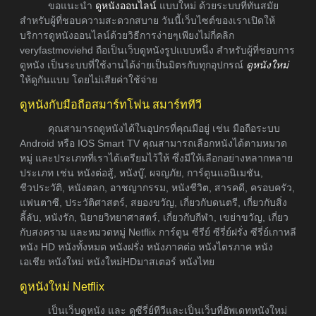
ขอแนะนำ
ดูหนังออนไลน์
แบบใหม่ ด้วยระบบที่ทันสมัย
สำหรับผู้ที่ชอบความสะดวกสบาย วันนี้เว็บไซต์ของเราเปิดให้
บริการดูหนังออนไลน์ด้วยวิธีการง่ายๆเพียงไม่กี่คลิก
veryfastmoviehd ถือเป็นเว็บดูหนังรูปแบบหนึ่ง สำหรับผู้ที่ชอบการ
ดูหนัง เป็นระบบที่ใช้งานได้ง่ายเป็นมิตรกับทุกอุปกรณ์
ดูหนังใหม่
ให้ดูกันแบบ โดยไม่เสียค่าใช้จ่าย
ดูหนังกับมือถือสมาร์ทโฟน สมาร์ททีวี
คุณสามารถดูหนังได้ในอุปกรที่คุณมีอยู่ เช่น มือถือระบบ
Android หรือ IOS Smart TV คุณสามารถเลือกหนังได้ตามหมวด
หมู่ และประเภทที่เราได้เตรียมไว้ให้ ซึ่งมีให้เลือกอย่างหลากหลาย
ประเภท เช่น หนังต่อสู้, หนังบู๊, ผจญภัย, การ์ตูนแอนิเมชัน,
ชีวประวัติ, หนังตลก, อาชญากรรม, หนังชีวิต, สารคดี, ครอบครัว,
แฟนตาซี, ประวัติศาสตร์, สยองขวัญ, เกี่ยวกับดนตรี, เกี่ยวกับสิ่ง
ลี้ลับ, หนังรัก, นิยายวิทยาศาสตร์, เกี่ยวกับกีฬา, เขย่าขวัญ, เกี่ยว
กับสงคราม และหมวดหมู่ Netflix การ์ตูน ซีรีย์ ซีรี่ย์ฝรั่ง ซีรี่ย์เกาหลี
หนัง HD หนังทั้งหมด หนังฝรั่ง หนังภาคต่อ หนังไตรภาค หนัง
เอเชีย หนังใหม่ หนังใหม่HDมาสเตอร์ หนังไทย
ดูหนังใหม่ Netflix
เป็นเว็บดูหนัง และ ดูซีรี่ย์ทีวีและเป็นเว็บที่อัพเดทหนังใหม่