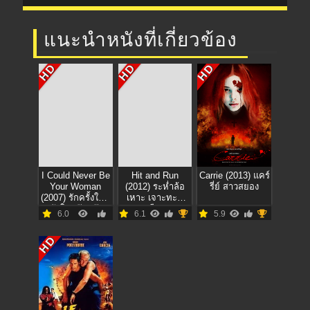
แนะนำหนังที่เกี่ยวข้อง
HD
HD
HD
I Could Never Be
Hit and Run
Carrie (2013) แคร์
Your Woman
(2012) ระห่ำล้อ
รี่ย์ สาวสยอง
(2007) รักครั้งใหม่
เหาะ เจาะทะลุ
หัวใจแอ๊บแบ๊ว
เมือง
6.0
6.1
5.9
HD