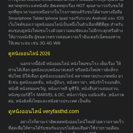
พลาดทุกกระแสหนังดัง อัพเดททุกเรื่อง HOT คุณสามารถรับชมได้
ทุกที่ทุกเวลานอกเหนือจากในโรงภาพยนต์รับชมได้ผ่านทางมือถือ
Smartphone Tablet Iphone Ipad รองรับระบบ Android และ IOS
เว็บไซต์ของเราดูหนังออนไลน์เป็นหนึ่งในตัวเลือกที่ดีที่สุด สำหรับ
คนชอบดูหนังใหม่ชนโรงด้วยความคมชัดและไม่มีกระตุกหรือค้าง
ให้อารมณ์เสีย ผู้ชมควรตรวจสอบความเร็วอินเตอร์เน็ตของท่าน
ให้เหมาะสม เช่น 3G 4G Wifi
ดูหนังออนไลน์ 2026
นอกจากนี้ยังมี หนังออนไลน์ หนังใหม่ชนโรง เต็มเรื่อง ให้
ท่านได้เลือก ดูหนังแบบหนังมาสเตอร์ หรือหนังใหม่ซาวด์แท็รก
ซับไทย มีให้เลือก ดูหนังแบบออนไลน์ หลากหลายประเภทหนัง อา
ธิเช่น ดูหนังแอคชั่น, หนังบู๊มันๆ, หนังดราม่า, หนังรักโรแมนติก,
หนังผี หนังสยองขวัญ, หนังเกาหลี ดูซีรี่ย์, หนังสืบสวนสอบสวน,
หนังซุเปอร์ฮีโร่ MARVEL & DC, หนังการ์ตูน แอนิเมชั่น ,หนังภาค
ต่อ, หนังดังทั้งไทยและหนังต่างประเทศ เป็นต้น
ดูหนังออนไลน์ veryfasthd.com
อย่างไรก็ตามเราอัพเดตหนังออนไลน์ใหม่ด้วยความรวดเร็ว
ที่สุดเพื่อให้ท่านได้รับชมกันแบบๆไม่ต้องเสียค่าใช้จ่ายรายเดือน