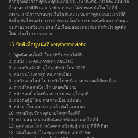
หากคุณต้องการ ดูหนัง ดูหนังใหม่ชนโรง หนังที่มีโหวตคะแนนเรต
ติ้งสูงจาก IMDB และ Netflix ท่านจะได้รับชมหนังใหม่ได้ที่นี่
เพราะเรามีการปรับปรุงเว็บไซต์และระบบการดูหนังของเราให้ดี
ยิ่งขึ้นเพื่อให้รองรับการเข้าชม เคล็ดลับการหาหนังที่เหมาะกับคุณ
ชมตัวอย่างหนังและอ่านเนื้อเรื่องย่อของหนังก่อนตัดสินใจ
ดูหนัง
ใหม่
เรื่องโปรดของท่าน
15 ข้อดีเมื่อดูหนังที่ veryfastmoviehd
1. "
ดูหนังออนไลน์
" ใหม่ๆที่ชื่นชอบได้ที่นี่
2. ดูหนัง HD คุณภาพสุดๆ ออนไลน์
3. ความบันเทิงดีๆ ดูได้ทุกที่หนังใหม่ 2026
4. หนังชนโรงล่าสุด คุณภาพเยี่ยม
5. ดูหนังออนไลน์ ไม่ว่าหนังไทยหรือต่างประเทศก็มีทุกเรื่อง
6. ดาวน์โหลดหนัง เร็ว ปลอดภัย ง่าย
7. หนังซอมบี้ แอ็คชั่น ต่างประเทศ ดูได้ทุกที่
8. หนังต่อสู้บู๊ ใหม่ คุณภาพเยี่ยมแน่นอน
9. หนังมาใหม่แนะนำ ดูแล้วติดใจแน่นอน
10. พากย์ไทยชัดๆ ดูสบายใจทุกเรื่องที่นี่
11. ความสนุกสนานที่หนังตลกที่คุณถามหาได้ที่นี่
12. ดูหนังออนไลน์ หนังตลก หนังต่อสู้ หนังบู๊ ที่นี่ที่เดียว
13. หนังใหม่เข้าโรง คุณภาพที่สุด แบบจำกัด