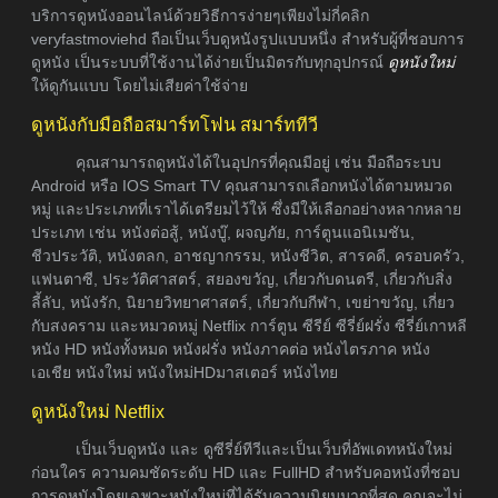
บริการดูหนังออนไลน์ด้วยวิธีการง่ายๆเพียงไม่กี่คลิก
veryfastmoviehd ถือเป็นเว็บดูหนังรูปแบบหนึ่ง สำหรับผู้ที่ชอบการ
ดูหนัง เป็นระบบที่ใช้งานได้ง่ายเป็นมิตรกับทุกอุปกรณ์
ดูหนังใหม่
ให้ดูกันแบบ โดยไม่เสียค่าใช้จ่าย
ดูหนังกับมือถือสมาร์ทโฟน สมาร์ททีวี
คุณสามารถดูหนังได้ในอุปกรที่คุณมีอยู่ เช่น มือถือระบบ
Android หรือ IOS Smart TV คุณสามารถเลือกหนังได้ตามหมวด
หมู่ และประเภทที่เราได้เตรียมไว้ให้ ซึ่งมีให้เลือกอย่างหลากหลาย
ประเภท เช่น หนังต่อสู้, หนังบู๊, ผจญภัย, การ์ตูนแอนิเมชัน,
ชีวประวัติ, หนังตลก, อาชญากรรม, หนังชีวิต, สารคดี, ครอบครัว,
แฟนตาซี, ประวัติศาสตร์, สยองขวัญ, เกี่ยวกับดนตรี, เกี่ยวกับสิ่ง
ลี้ลับ, หนังรัก, นิยายวิทยาศาสตร์, เกี่ยวกับกีฬา, เขย่าขวัญ, เกี่ยว
กับสงคราม และหมวดหมู่ Netflix การ์ตูน ซีรีย์ ซีรี่ย์ฝรั่ง ซีรี่ย์เกาหลี
หนัง HD หนังทั้งหมด หนังฝรั่ง หนังภาคต่อ หนังไตรภาค หนัง
เอเชีย หนังใหม่ หนังใหม่HDมาสเตอร์ หนังไทย
ดูหนังใหม่ Netflix
เป็นเว็บดูหนัง และ ดูซีรี่ย์ทีวีและเป็นเว็บที่อัพเดทหนังใหม่
ก่อนใคร ความคมชัดระดับ HD และ FullHD สำหรับคอหนังที่ชอบ
การดูหนังโดยเฉพาะหนังใหม่ที่ได้รับความนิยมมากที่สุด คุณจะไม่