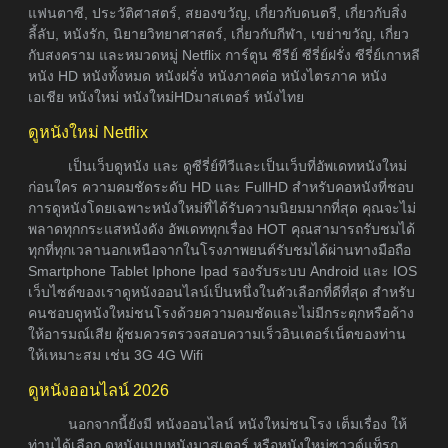
แฟนตาซี, ประวัติศาสตร์, สยองขวัญ, เกี่ยวกับดนตรี, เกี่ยวกับสิ่ง
ลี้ลับ, หนังรัก, นิยายวิทยาศาสตร์, เกี่ยวกับกีฬา, เขย่าขวัญ, เกี่ยว
กับสงคราม และหมวดหมู่ Netflix การ์ตูน ซีรีย์ ซีรี่ย์ฝรั่ง ซีรี่ย์เกาหลี
หนัง HD หนังทั้งหมด หนังฝรั่ง หนังภาคต่อ หนังไตรภาค หนัง
เอเชีย หนังใหม่ หนังใหม่HDมาสเตอร์ หนังไทย
ดูหนังใหม่ Netflix
เป็นเว็บดูหนัง และ ดูซีรี่ย์ทีวีและเป็นเว็บที่อัพเดทหนังใหม่
ก่อนใคร ความคมชัดระดับ HD และ FullHD สำหรับคอหนังที่ชอบ
การดูหนังโดยเฉพาะหนังใหม่ที่ได้รับความนิยมมากที่สุด คุณจะไม่
พลาดทุกกระแสหนังดัง อัพเดททุกเรื่อง HOT คุณสามารถรับชมได้
ทุกที่ทุกเวลานอกเหนือจากในโรงภาพยนต์รับชมได้ผ่านทางมือถือ
Smartphone Tablet Iphone Ipad รองรับระบบ Android และ IOS
เว็บไซต์ของเราดูหนังออนไลน์เป็นหนึ่งในตัวเลือกที่ดีที่สุด สำหรับ
คนชอบดูหนังใหม่ชนโรงด้วยความคมชัดและไม่มีกระตุกหรือค้าง
ให้อารมณ์เสีย ผู้ชมควรตรวจสอบความเร็วอินเตอร์เน็ตของท่าน
ให้เหมาะสม เช่น 3G 4G Wifi
ดูหนังออนไลน์ 2026
นอกจากนี้ยังมี หนังออนไลน์ หนังใหม่ชนโรง เต็มเรื่อง ให้
ท่านได้เลือก ดูหนังแบบหนังมาสเตอร์ หรือหนังใหม่ซาวด์แท็รก