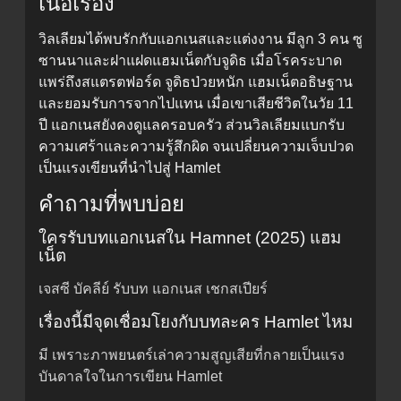
เนื้อเรื่อง
วิลเลียมได้พบรักกับแอกเนสและแต่งงาน มีลูก 3 คน ซู
ซานนาและฝาแฝดแฮมเน็ตกับจูดิธ เมื่อโรคระบาด
แพร่ถึงสแตรตฟอร์ด จูดิธป่วยหนัก แฮมเน็ตอธิษฐาน
และยอมรับการจากไปแทน เมื่อเขาเสียชีวิตในวัย 11
ปี แอกเนสยังคงดูแลครอบครัว ส่วนวิลเลียมแบกรับ
ความเศร้าและความรู้สึกผิด จนเปลี่ยนความเจ็บปวด
เป็นแรงเขียนที่นำไปสู่ Hamlet
คำถามที่พบบ่อย
ใครรับบทแอกเนสใน Hamnet (2025) แฮม
เน็ต
เจสซี บัคลีย์ รับบท แอกเนส เชกสเปียร์
เรื่องนี้มีจุดเชื่อมโยงกับบทละคร Hamlet ไหม
มี เพราะภาพยนตร์เล่าความสูญเสียที่กลายเป็นแรง
บันดาลใจในการเขียน Hamlet