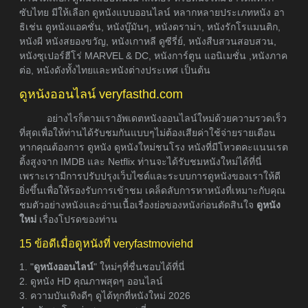
ซับไทย มีให้เลือก ดูหนังแบบออนไลน์ หลากหลายประเภทหนัง อา
ธิเช่น ดูหนังแอคชั่น, หนังบู๊มันๆ, หนังดราม่า, หนังรักโรแมนติก,
หนังผี หนังสยองขวัญ, หนังเกาหลี ดูซีรี่ย์, หนังสืบสวนสอบสวน,
หนังซุเปอร์ฮีโร่ MARVEL & DC, หนังการ์ตูน แอนิเมชั่น ,หนังภาค
ต่อ, หนังดังทั้งไทยและหนังต่างประเทศ เป็นต้น
ดูหนังออนไลน์ veryfasthd.com
อย่างไรก็ตามเราอัพเดตหนังออนไลน์ใหม่ด้วยความรวดเร็ว
ที่สุดเพื่อให้ท่านได้รับชมกันแบบๆไม่ต้องเสียค่าใช้จ่ายรายเดือน
หากคุณต้องการ ดูหนัง ดูหนังใหม่ชนโรง หนังที่มีโหวตคะแนนเรต
ติ้งสูงจาก IMDB และ Netflix ท่านจะได้รับชมหนังใหม่ได้ที่นี่
เพราะเรามีการปรับปรุงเว็บไซต์และระบบการดูหนังของเราให้ดี
ยิ่งขึ้นเพื่อให้รองรับการเข้าชม เคล็ดลับการหาหนังที่เหมาะกับคุณ
ชมตัวอย่างหนังและอ่านเนื้อเรื่องย่อของหนังก่อนตัดสินใจ
ดูหนัง
ใหม่
เรื่องโปรดของท่าน
15 ข้อดีเมื่อดูหนังที่ veryfastmoviehd
1. "
ดูหนังออนไลน์
" ใหม่ๆที่ชื่นชอบได้ที่นี่
2. ดูหนัง HD คุณภาพสุดๆ ออนไลน์
3. ความบันเทิงดีๆ ดูได้ทุกที่หนังใหม่ 2026