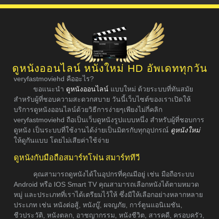
ดูหนังออนไลน์ หนังใหม่ HD อัพเดททุกวัน
veryfastmoviehd คืออะไร?
ขอแนะนำ
ดูหนังออนไลน์
แบบใหม่ ด้วยระบบที่ทันสมัย
สำหรับผู้ที่ชอบความสะดวกสบาย วันนี้เว็บไซต์ของเราเปิดให้
บริการดูหนังออนไลน์ด้วยวิธีการง่ายๆเพียงไม่กี่คลิก
veryfastmoviehd ถือเป็นเว็บดูหนังรูปแบบหนึ่ง สำหรับผู้ที่ชอบการ
ดูหนัง เป็นระบบที่ใช้งานได้ง่ายเป็นมิตรกับทุกอุปกรณ์
ดูหนังใหม่
ให้ดูกันแบบ โดยไม่เสียค่าใช้จ่าย
ดูหนังกับมือถือสมาร์ทโฟน สมาร์ททีวี
คุณสามารถดูหนังได้ในอุปกรที่คุณมีอยู่ เช่น มือถือระบบ
Android หรือ IOS Smart TV คุณสามารถเลือกหนังได้ตามหมวด
หมู่ และประเภทที่เราได้เตรียมไว้ให้ ซึ่งมีให้เลือกอย่างหลากหลาย
ประเภท เช่น หนังต่อสู้, หนังบู๊, ผจญภัย, การ์ตูนแอนิเมชัน,
ชีวประวัติ, หนังตลก, อาชญากรรม, หนังชีวิต, สารคดี, ครอบครัว,