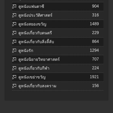
904
ดูหนังแฟนตาซี
316
ดูหนังประวัติศาสตร์
1489
ดูหนังสยองขวัญ
229
ดูหนังเกี่ยวกับดนตรี
864
ดูหนังเกี่ยวกับสิ่งลี้ลับ
1294
ดูหนังรัก
707
ดูหนังนิยายวิทยาศาสตร์
224
ดูหนังเกี่ยวกับกีฬา
1921
ดูหนังเขย่าขวัญ
156
ดูหนังเกี่ยวกับสงคราม