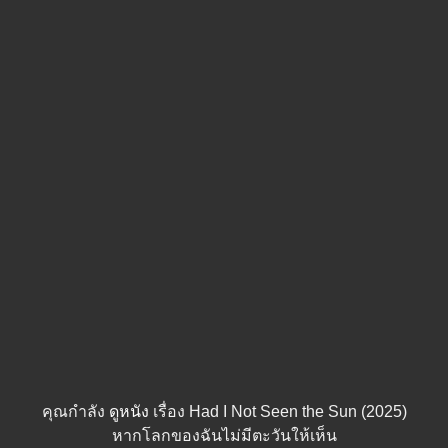
คุณกำลัง
ดูหนัง
เรื่อง Had I Not Seen the Sun (2025)
หากโลกของฉันไม่มีตะวันให้เห็น