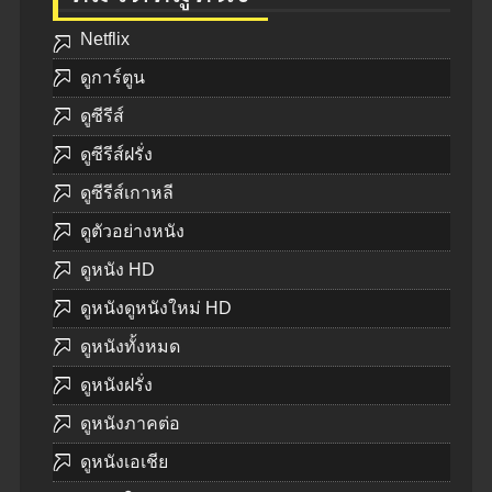
Netflix
ดูการ์ตูน
ดูซีรีส์
ดูซีรีส์ฝรั่ง
ดูซีรีส์เกาหลี
ดูตัวอย่างหนัง
ดูหนัง HD
ดูหนังดูหนังใหม่ HD
ดูหนังทั้งหมด
ดูหนังฝรั่ง
ดูหนังภาคต่อ
ดูหนังเอเชีย