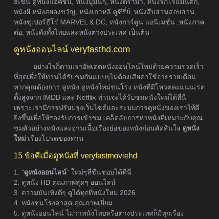
ธิเช่น ดูหนังแอคชั่น, หนังบู๊มันๆ, หนังดราม่า, หนังรักโรแมนติก,
หนังผี หนังสยองขวัญ, หนังเกาหลี ดูซีรี่ย์, หนังสืบสวนสอบสวน,
หนังซุเปอร์ฮีโร่ MARVEL & DC, หนังการ์ตูน แอนิเมชั่น ,หนังภาค
ต่อ, หนังดังทั้งไทยและหนังต่างประเทศ เป็นต้น
ดูหนังออนไลน์ veryfasthd.com
อย่างไรก็ตามเราอัพเดตหนังออนไลน์ใหม่ด้วยความรวดเร็ว
ที่สุดเพื่อให้ท่านได้รับชมกันแบบๆไม่ต้องเสียค่าใช้จ่ายรายเดือน
หากคุณต้องการ ดูหนัง ดูหนังใหม่ชนโรง หนังที่มีโหวตคะแนนเรต
ติ้งสูงจาก IMDB และ Netflix ท่านจะได้รับชมหนังใหม่ได้ที่นี่
เพราะเรามีการปรับปรุงเว็บไซต์และระบบการดูหนังของเราให้ดี
ยิ่งขึ้นเพื่อให้รองรับการเข้าชม เคล็ดลับการหาหนังที่เหมาะกับคุณ
ชมตัวอย่างหนังและอ่านเนื้อเรื่องย่อของหนังก่อนตัดสินใจ
ดูหนัง
ใหม่
เรื่องโปรดของท่าน
15 ข้อดีเมื่อดูหนังที่ veryfastmoviehd
1. "
ดูหนังออนไลน์
" ใหม่ๆที่ชื่นชอบได้ที่นี่
2. ดูหนัง HD คุณภาพสุดๆ ออนไลน์
3. ความบันเทิงดีๆ ดูได้ทุกที่หนังใหม่ 2026
4. หนังชนโรงล่าสุด คุณภาพเยี่ยม
5. ดูหนังออนไลน์ ไม่ว่าหนังไทยหรือต่างประเทศก็มีทุกเรื่อง