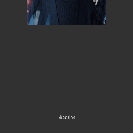
ตัวอย่าง