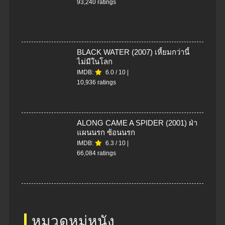
93,240 ratings
BLACK WATER (2007) เหี้ยมกว่านี้
ไม่มีในโลก
IMDB:
6.0
/
10
|
10,936 ratings
ALONG CAME A SPIDER (2001) ฝ่า
แผนนรก ซ้อนนรก
IMDB:
6.3
/
10
|
66,084 ratings
หมวดหมู่หนัง