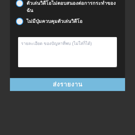
ตัวเล่นวิดีโอไม่ตอบสนองต่อการกระทำของ
ฉัน
ไม่มีปุ่มควบคุมตัวเล่นวิดีโอ