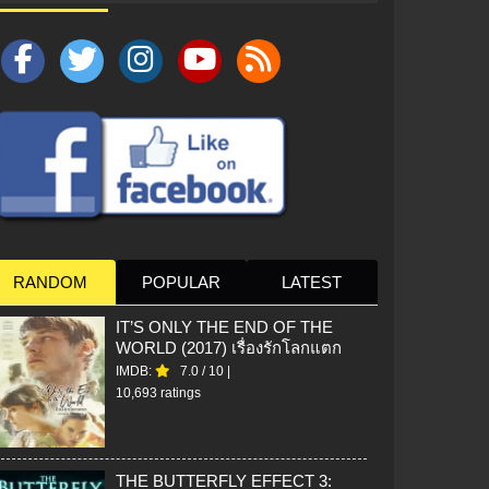
RANDOM
POPULAR
LATEST
IT’S ONLY THE END OF THE
WORLD (2017) เรื่องรักโลกแตก
IMDB:
7.0
/
10
|
10,693 ratings
THE BUTTERFLY EFFECT 3: