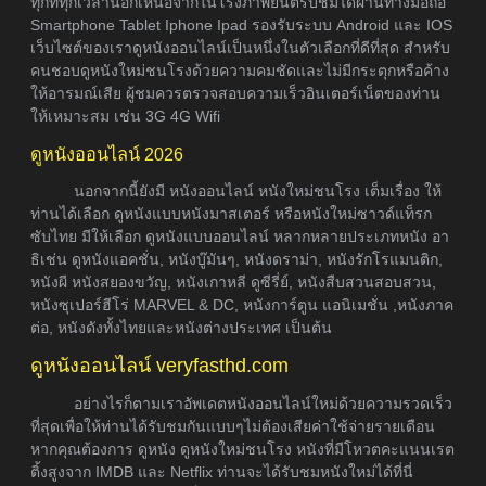
ทุกที่ทุกเวลานอกเหนือจากในโรงภาพยนต์รับชมได้ผ่านทางมือถือ
Smartphone Tablet Iphone Ipad รองรับระบบ Android และ IOS
เว็บไซต์ของเราดูหนังออนไลน์เป็นหนึ่งในตัวเลือกที่ดีที่สุด สำหรับ
คนชอบดูหนังใหม่ชนโรงด้วยความคมชัดและไม่มีกระตุกหรือค้าง
ให้อารมณ์เสีย ผู้ชมควรตรวจสอบความเร็วอินเตอร์เน็ตของท่าน
ให้เหมาะสม เช่น 3G 4G Wifi
ดูหนังออนไลน์ 2026
นอกจากนี้ยังมี หนังออนไลน์ หนังใหม่ชนโรง เต็มเรื่อง ให้
ท่านได้เลือก ดูหนังแบบหนังมาสเตอร์ หรือหนังใหม่ซาวด์แท็รก
ซับไทย มีให้เลือก ดูหนังแบบออนไลน์ หลากหลายประเภทหนัง อา
ธิเช่น ดูหนังแอคชั่น, หนังบู๊มันๆ, หนังดราม่า, หนังรักโรแมนติก,
หนังผี หนังสยองขวัญ, หนังเกาหลี ดูซีรี่ย์, หนังสืบสวนสอบสวน,
หนังซุเปอร์ฮีโร่ MARVEL & DC, หนังการ์ตูน แอนิเมชั่น ,หนังภาค
ต่อ, หนังดังทั้งไทยและหนังต่างประเทศ เป็นต้น
ดูหนังออนไลน์ veryfasthd.com
อย่างไรก็ตามเราอัพเดตหนังออนไลน์ใหม่ด้วยความรวดเร็ว
ที่สุดเพื่อให้ท่านได้รับชมกันแบบๆไม่ต้องเสียค่าใช้จ่ายรายเดือน
หากคุณต้องการ ดูหนัง ดูหนังใหม่ชนโรง หนังที่มีโหวตคะแนนเรต
ติ้งสูงจาก IMDB และ Netflix ท่านจะได้รับชมหนังใหม่ได้ที่นี่