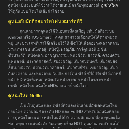
ดูหนัง เป็นระบบที่ใช้งานได้ง่ายเป็นมิตรกับทุกอุปกรณ์
ดูหนังใหม่
ให้ดูกันแบบ โดยไม่เสียค่าใช้จ่าย
ดูหนังกับมือถือสมาร์ทโฟน สมาร์ททีวี
คุณสามารถดูหนังได้ในอุปกรที่คุณมีอยู่ เช่น มือถือระบบ
Android หรือ IOS Smart TV คุณสามารถเลือกหนังได้ตามหมวด
หมู่ และประเภทที่เราได้เตรียมไว้ให้ ซึ่งมีให้เลือกอย่างหลากหลาย
ประเภท เช่น หนังต่อสู้, หนังบู๊, ผจญภัย, การ์ตูนแอนิเมชัน,
ชีวประวัติ, หนังตลก, อาชญากรรม, หนังชีวิต, สารคดี, ครอบครัว,
แฟนตาซี, ประวัติศาสตร์, สยองขวัญ, เกี่ยวกับดนตรี, เกี่ยวกับสิ่ง
ลี้ลับ, หนังรัก, นิยายวิทยาศาสตร์, เกี่ยวกับกีฬา, เขย่าขวัญ, เกี่ยว
กับสงคราม และหมวดหมู่ Netflix การ์ตูน ซีรีย์ ซีรี่ย์ฝรั่ง ซีรี่ย์เกาหลี
หนัง HD หนังทั้งหมด หนังฝรั่ง หนังภาคต่อ หนังไตรภาค หนัง
เอเชีย หนังใหม่ หนังใหม่HDมาสเตอร์ หนังไทย
ดูหนังใหม่ Netflix
เป็นเว็บดูหนัง และ ดูซีรี่ย์ทีวีและเป็นเว็บที่อัพเดทหนังใหม่
ก่อนใคร ความคมชัดระดับ HD และ FullHD สำหรับคอหนังที่ชอบ
การดูหนังโดยเฉพาะหนังใหม่ที่ได้รับความนิยมมากที่สุด คุณจะไม่
พลาดทุกกระแสหนังดัง อัพเดททุกเรื่อง HOT คุณสามารถรับชมได้