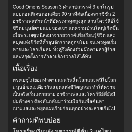
Good Omens Season 3 คำสาปสวรรค์ 3 มาในรูป
แบบตอนพิเศษตอนเดียว 90 นาทีต่อเนื่องจากซีซั่น 2
อาซิราเฟลทำหน้าที่อัครเทวทูตสูงสุด ส่วนโครว์ลีย์ใช้
ชีวิตมนุษย์ตามแบบของเขา แต่ความป่วนใหญ่เกิดขึ้น
เมื่อพระเยซูหนีลงมาจากสวรรค์เพื่อเรียนรู้ชีวิต และ
สมุดแห่งชีวิตที่ค้ำจุนจักรวาลถูกขโมย จนเทวทูตเริ่ม
หายและโลกเริ่มล่ม ทั้งคู่จึงต้องร่วมมือตามล่าผู้ร้าย
และหยุดยั้งการทำลายจักรวาลให้ได้ทัน
เนื้อเรื่อง
พระเยซูไม่ยอมทำตามแผนวันสิ้นโลกและหนีไปโลก
มนุษย์ ขณะเดียวกันสมุดแห่งชีวิตถูกฉก ทำให้ความ
เป็นจริงเริ่มแตกสลาย อาซิราเฟลและโครว์ลีย์ที่ยังมี
ปมค้างคา ต้องหันกลับมาร่วมมือกันเพื่อค้นหา
เบาะแสและหยุดแผนร้ายก่อนทุกอย่างจะสายเกินไป
คำถามที่พบบ่อย
โครงเรื่องเริ่มหลังเหตุการณ์ซีซั่น 2 แค่ไหน