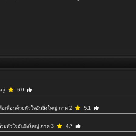
หญ่
6.0
่อเพื่อนด้วยหัวใจอันยิ่งใหญ่ ภาค 2
5.1
ด้วยหัวใจอันยิ่งใหญ่ ภาค 3
4.7