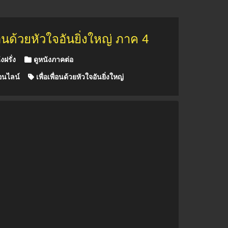
่อนด้วยหัวใจอันยิ่งใหญ่ ภาค 4
งฝรั่ง
ดูหนังภาคต่อ
อนไลน์
เพื่อเพื่อนด้วยหัวใจอันยิ่งใหญ่