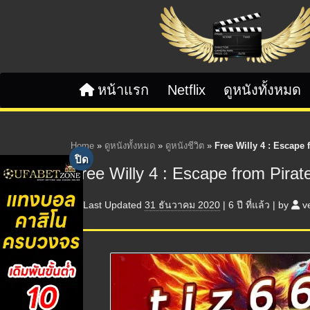
Skip to content
หน้าแรก
Netflix
ดูหนังทั้งหมด
Home
»
ดูหนังทั้งหมด
»
ดูหนังชีวิต
»
Free Willy 4 : Escape f
Free Willy 4 : Escape from Pirate
Last Updated
31 ธันวาคม 2020
|
6 ปี
ที่แล้ว
|
by
v