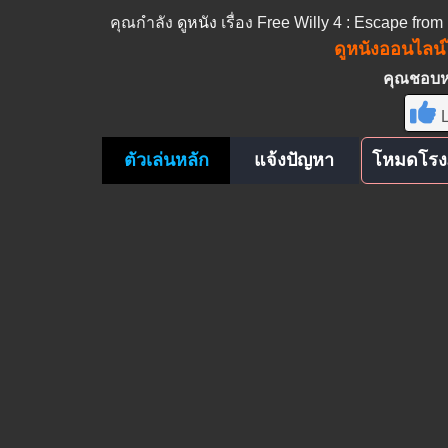
คุณกำลัง
ดูหนัง
เรื่อง Free Willy 4 : Escape from
ดูหนังออนไลน์ไ
คุณชอบหนั
L
ตัวเล่นหลัก
แจ้งปัญหา
โหมดโรง