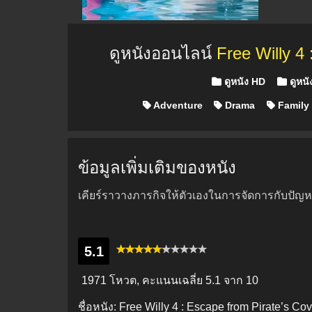
ดูหนังออนไลน์
Free Willy 4 
Posted in
ดูหนัง HD
ดูหนั
Adventure
Drama
Family
ข้อมูลเพิ่มเติมของหนัง
เคียร์ราวางภารกิจให้ตัวเองในการจัดการกับปัญหาใน
5.1
1971 โหวต, คะแนนเฉลี่ย
5.1
จาก 10
ชื่อหนัง:
Free Willy 4 : Escape from Pirate’s Cove