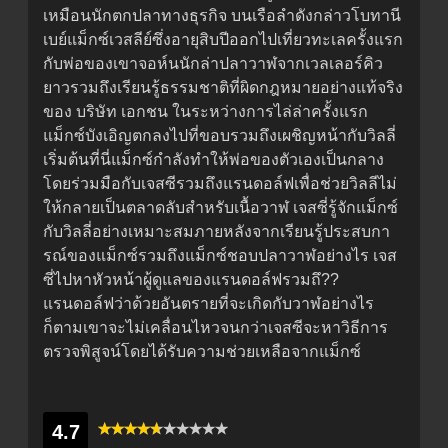
เหมือนนักตกปลาทางธุรกิจ บนเรือลำดังกล่าวโบทานี
เบย์แม็กซ์เวสลีย์ซึ่งอายุสิบปีออกไปเที่ยวทะเลครั้งแรก
กับพ่อของเขาจอห์นนักล่าปลาวาฬจากเวลเลอร์คิว
ยาวรวมถึงเรียนรู้ธรรมชาติที่ผิดกฎหมายอย่างแท้จริง
ของ บริษัท เอกชน ในระหว่างการไล่ล่าครั้งแรก
แม็กซ์บังเอิญตกลงไปที่ขอบรวมถึงเผชิญหน้ากับวิลลี่
เริ่มต้นที่นี่แม็กซ์กำลังทำให้พ่อของตัวเองเป็นกลาง
โดยร่วมมือกับเจสซีรวมถึงแรนดอล์ฟเพื่อช่วยวิลลีไม่
ให้กลายเป็นตลาดลับสำหรับเนื้อวาฬ เจสซี่รู้จักแม็กซ์
กับวิลลี่อย่างเหมาะสมภายหลังจากเรียนรู้ประสบกา
รณ์ของแม็กซ์รวมถึงแม็กซ์ชอบปลาวาฬอย่างไร เจส
ซี่ไปหาหัวหน้าผู้ดูแลของแรนดอล์ฟรวมถึ??
แรนดอล์ฟว่าด้วยอันตรายที่จะเกิดกับวาฬอย่างไร
ก็ตามเขาจะไม่เคลื่อนไหวจนกว่าเจสซีจะหาวิธีการ
ตรวจพิสูจน์โดยได้รับความช่วยเหลือจากแม็กซ์
4.7