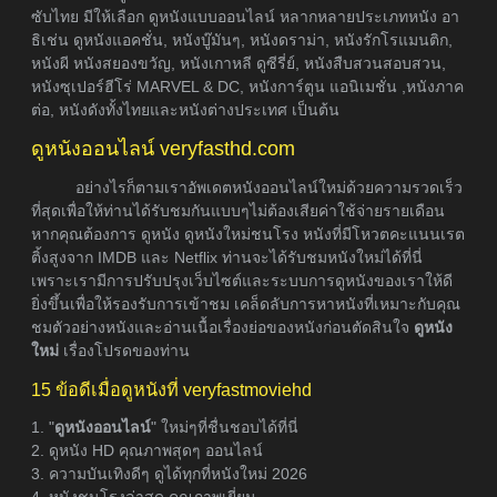
ซับไทย มีให้เลือก ดูหนังแบบออนไลน์ หลากหลายประเภทหนัง อา
ธิเช่น ดูหนังแอคชั่น, หนังบู๊มันๆ, หนังดราม่า, หนังรักโรแมนติก,
หนังผี หนังสยองขวัญ, หนังเกาหลี ดูซีรี่ย์, หนังสืบสวนสอบสวน,
หนังซุเปอร์ฮีโร่ MARVEL & DC, หนังการ์ตูน แอนิเมชั่น ,หนังภาค
ต่อ, หนังดังทั้งไทยและหนังต่างประเทศ เป็นต้น
ดูหนังออนไลน์ veryfasthd.com
อย่างไรก็ตามเราอัพเดตหนังออนไลน์ใหม่ด้วยความรวดเร็ว
ที่สุดเพื่อให้ท่านได้รับชมกันแบบๆไม่ต้องเสียค่าใช้จ่ายรายเดือน
หากคุณต้องการ ดูหนัง ดูหนังใหม่ชนโรง หนังที่มีโหวตคะแนนเรต
ติ้งสูงจาก IMDB และ Netflix ท่านจะได้รับชมหนังใหม่ได้ที่นี่
เพราะเรามีการปรับปรุงเว็บไซต์และระบบการดูหนังของเราให้ดี
ยิ่งขึ้นเพื่อให้รองรับการเข้าชม เคล็ดลับการหาหนังที่เหมาะกับคุณ
ชมตัวอย่างหนังและอ่านเนื้อเรื่องย่อของหนังก่อนตัดสินใจ
ดูหนัง
ใหม่
เรื่องโปรดของท่าน
15 ข้อดีเมื่อดูหนังที่ veryfastmoviehd
1. "
ดูหนังออนไลน์
" ใหม่ๆที่ชื่นชอบได้ที่นี่
2. ดูหนัง HD คุณภาพสุดๆ ออนไลน์
3. ความบันเทิงดีๆ ดูได้ทุกที่หนังใหม่ 2026