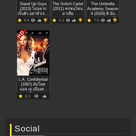
Stand Up Guys
The Snitch Cartel
The Umbrella
(2013) ไม่อยาก
(2011) ทรชนโค่น
Academy Season
เจ็บตัว อย่าหัวเราะ
มาเฟีย
4 (2024) ดิ อัม
ปู่
เบรลลา อคาเดมี่ 4
6.4
6.3
7.9
HD
L.A. Confidential
(1997) ดับโหด
แอล.เอ.เมืองคน
โฉด
8.3
Social