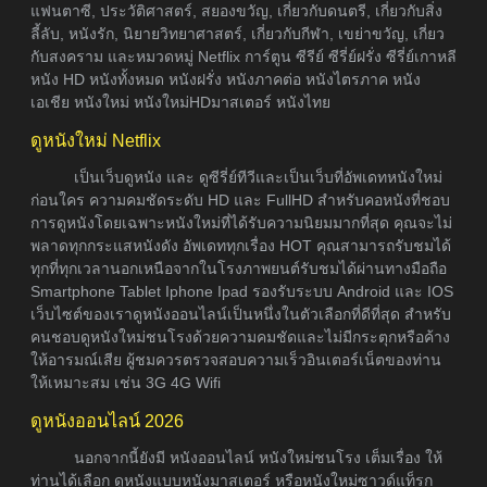
แฟนตาซี, ประวัติศาสตร์, สยองขวัญ, เกี่ยวกับดนตรี, เกี่ยวกับสิ่ง
ลี้ลับ, หนังรัก, นิยายวิทยาศาสตร์, เกี่ยวกับกีฬา, เขย่าขวัญ, เกี่ยว
กับสงคราม และหมวดหมู่ Netflix การ์ตูน ซีรีย์ ซีรี่ย์ฝรั่ง ซีรี่ย์เกาหลี
หนัง HD หนังทั้งหมด หนังฝรั่ง หนังภาคต่อ หนังไตรภาค หนัง
เอเชีย หนังใหม่ หนังใหม่HDมาสเตอร์ หนังไทย
ดูหนังใหม่ Netflix
เป็นเว็บดูหนัง และ ดูซีรี่ย์ทีวีและเป็นเว็บที่อัพเดทหนังใหม่
ก่อนใคร ความคมชัดระดับ HD และ FullHD สำหรับคอหนังที่ชอบ
การดูหนังโดยเฉพาะหนังใหม่ที่ได้รับความนิยมมากที่สุด คุณจะไม่
พลาดทุกกระแสหนังดัง อัพเดททุกเรื่อง HOT คุณสามารถรับชมได้
ทุกที่ทุกเวลานอกเหนือจากในโรงภาพยนต์รับชมได้ผ่านทางมือถือ
Smartphone Tablet Iphone Ipad รองรับระบบ Android และ IOS
เว็บไซต์ของเราดูหนังออนไลน์เป็นหนึ่งในตัวเลือกที่ดีที่สุด สำหรับ
คนชอบดูหนังใหม่ชนโรงด้วยความคมชัดและไม่มีกระตุกหรือค้าง
ให้อารมณ์เสีย ผู้ชมควรตรวจสอบความเร็วอินเตอร์เน็ตของท่าน
ให้เหมาะสม เช่น 3G 4G Wifi
ดูหนังออนไลน์ 2026
นอกจากนี้ยังมี หนังออนไลน์ หนังใหม่ชนโรง เต็มเรื่อง ให้
ท่านได้เลือก ดูหนังแบบหนังมาสเตอร์ หรือหนังใหม่ซาวด์แท็รก