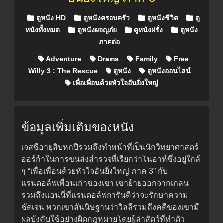
Posted in
ดูหนัง HD
ดูหนังครอบครัว
ดูหนังชีวิต
ดู
หนังทั้งหมด
ดูหนังผจญภัย
ดูหนังฝรั่ง
ดูหนัง
ภาคต่อ
Adventure
Drama
Family
Free
Willy 3 : The Rescue
ดูหนัง
ดูหนังออนไลน์
เพื่อเพื่อนด้วยหัวใจอันยิ่งใหญ่
ข้อมูลเพิ่มเติมของหนัง
เจสซีอายุสิบหกปีรวมถึงทำหน้าที่เป็นนักวิทยาศาสตร์
ออร์ก้าในการขนส่งสำรวจที่เรียกว่าโนอาห์ซึ่งอยู่ใกล้
ๆ “เพื่อเพื่อนด้วยหัวใจอันยิ่งใหญ่ ภาค 3” กับ
แรนดอล์ฟเพื่อนเก่าของเขา เขาย้ายออกจากเกลน
รวมถึงแอนนี่ที่แรนดอล์ฟการันตีว่าจะรักษาความ
ชัดเจน พวกเขาสันนิษฐานว่าวิลลีรวมถึงคดีของเขามี
ผลบังคับใช้อย่างผิดกฎหมายโดยผู้ล่าสัตว์ที่ทำตัว