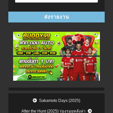
Post navigation
Sakamoto Days (2025)
After the Hunt (2025) ร่องรอยหลังล่า