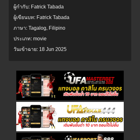
ผู้กำกับ:
Fatrick Tabada
ผู้เขียนบท:
Fatrick Tabada
ภาษา:
Tagalog, Filipino
ประเภท:
movie
วันเข้าฉาย:
18 Jun 2025