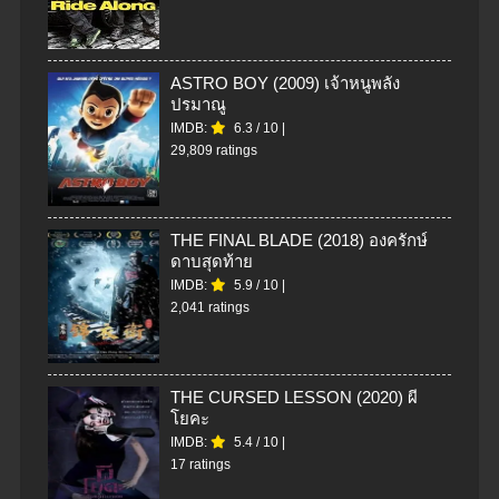
ASTRO BOY (2009) เจ้าหนูพลัง
ปรมาณู
IMDB:
6.3
/
10
|
29,809 ratings
THE FINAL BLADE (2018) องครักษ์
ดาบสุดท้าย
IMDB:
5.9
/
10
|
2,041 ratings
THE CURSED LESSON (2020) ผี
โยคะ
IMDB:
5.4
/
10
|
17 ratings