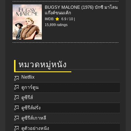
BUGSY MALONE (1976) บักซี มาโลน
แก๊งค์ขนมเค้ก
IMDB:
6.9
/
10
|
15,899 ratings
หมวดหมู่หนัง
Netflix
ดูการ์ตูน
ดูซีรีส์
ดูซีรีส์ฝรั่ง
ดูซีรีส์เกาหลี
ดูตัวอย่างหนัง