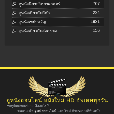
707
ดูหนังนิยายวิทยาศาสตร์
224
ดูหนังเกี่ยวกับกีฬา
1921
ดูหนังเขย่าขวัญ
156
ดูหนังเกี่ยวกับสงคราม
ดูหนังออนไลน์ หนังใหม่ HD อัพเดททุกวัน
veryfastmoviehd คืออะไร?
ขอแนะนำ
ดูหนังออนไลน์
แบบใหม่ ด้วยระบบที่ทันสมัย