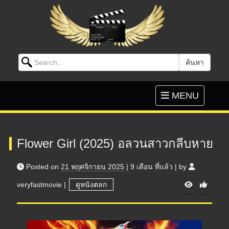
Search for:
ค้นหา
Skip to content
Toggle
MENU
navigation
Flower Girl (2025) อลวนสาวกลีบหาย
Posted on
21 พฤศจิกายน 2025
|
9 เดือน
ที่แล้ว
|
by
V
veryfastmovie
|
ดูหนังตลก
i
e