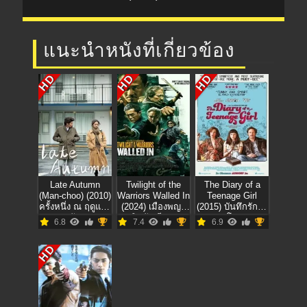
แนะนำหนังที่เกี่ยวข้อง
HD
HD
HD
Late Autumn
Twilight of the
The Diary of a
(Man-choo) (2010)
Warriors Walled In
Teenage Girl
ครั้งหนึ่ง ณ ฤดูแห่ง
(2024) เมืองพญา
(2015) บันทึกรักวัย
รัก
ยม ปิดบัญชียมบาล
โส
6.8
7.4
6.9
HD