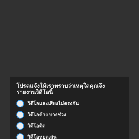
โปรดแจ้งให้เราทราบว่าเหตุใดคุณจึง
รายงานวิดีโอนี้
วิดีโอและเสียงไม่ตรงกัน
วิดีโอค้าง บางช่วง
วิดีโอติด
วิดีโอหยุดเล่น