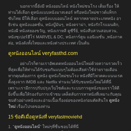
นอกจากนี้ยังมี หนังออนไลน์ หนังใหม่ชนโรง เต็มเรื่อง ให้
ท่านได้เลือก ดูหนังแบบหนังมาสเตอร์ หรือหนังใหม่ซาวด์แท็รก
ซับไทย มีให้เลือก ดูหนังแบบออนไลน์ หลากหลายประเภทหนัง อา
ธิเช่น ดูหนังแอคชั่น, หนังบู๊มันๆ, หนังดราม่า, หนังรักโรแมนติก,
หนังผี หนังสยองขวัญ, หนังเกาหลี ดูซีรี่ย์, หนังสืบสวนสอบสวน,
หนังซุเปอร์ฮีโร่ MARVEL & DC, หนังการ์ตูน แอนิเมชั่น ,หนังภาค
ต่อ, หนังดังทั้งไทยและหนังต่างประเทศ เป็นต้น
ดูหนังออนไลน์ veryfasthd.com
อย่างไรก็ตามเราอัพเดตหนังออนไลน์ใหม่ด้วยความรวดเร็ว
ที่สุดเพื่อให้ท่านได้รับชมกันแบบๆไม่ต้องเสียค่าใช้จ่ายรายเดือน
หากคุณต้องการ ดูหนัง ดูหนังใหม่ชนโรง หนังที่มีโหวตคะแนนเรต
ติ้งสูงจาก IMDB และ Netflix ท่านจะได้รับชมหนังใหม่ได้ที่นี่
เพราะเรามีการปรับปรุงเว็บไซต์และระบบการดูหนังของเราให้ดี
ยิ่งขึ้นเพื่อให้รองรับการเข้าชม เคล็ดลับการหาหนังที่เหมาะกับคุณ
ชมตัวอย่างหนังและอ่านเนื้อเรื่องย่อของหนังก่อนตัดสินใจ
ดูหนัง
ใหม่
เรื่องโปรดของท่าน
15 ข้อดีเมื่อดูหนังที่ veryfastmoviehd
1. "
ดูหนังออนไลน์
" ใหม่ๆที่ชื่นชอบได้ที่นี่