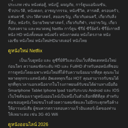
ประเภท เช่น หนังต่อสู้, หนังบู๊, ผจญภัย, การ์ตูนแอนิเมชัน,
ชีวประวัติ, หนังตลก, อาชญากรรม, หนังชีวิต, สารคดี, ครอบครัว,
แฟนตาซี, ประวัติศาสตร์, สยองขวัญ, เกี่ยวกับดนตรี, เกี่ยวกับสิ่ง
ลี้ลับ, หนังรัก, นิยายวิทยาศาสตร์, เกี่ยวกับกีฬา, เขย่าขวัญ, เกี่ยว
กับสงคราม และหมวดหมู่ Netflix การ์ตูน ซีรีย์ ซีรี่ย์ฝรั่ง ซีรี่ย์เกาหลี
หนัง HD หนังทั้งหมด หนังฝรั่ง หนังภาคต่อ หนังไตรภาค หนัง
เอเชีย หนังใหม่ หนังใหม่HDมาสเตอร์ หนังไทย
ดูหนังใหม่ Netflix
เป็นเว็บดูหนัง และ ดูซีรี่ย์ทีวีและเป็นเว็บที่อัพเดทหนังใหม่
ก่อนใคร ความคมชัดระดับ HD และ FullHD สำหรับคอหนังที่ชอบ
การดูหนังโดยเฉพาะหนังใหม่ที่ได้รับความนิยมมากที่สุด คุณจะไม่
พลาดทุกกระแสหนังดัง อัพเดททุกเรื่อง HOT คุณสามารถรับชมได้
ทุกที่ทุกเวลานอกเหนือจากในโรงภาพยนต์รับชมได้ผ่านทางมือถือ
Smartphone Tablet Iphone Ipad รองรับระบบ Android และ IOS
เว็บไซต์ของเราดูหนังออนไลน์เป็นหนึ่งในตัวเลือกที่ดีที่สุด สำหรับ
คนชอบดูหนังใหม่ชนโรงด้วยความคมชัดและไม่มีกระตุกหรือค้าง
ให้อารมณ์เสีย ผู้ชมควรตรวจสอบความเร็วอินเตอร์เน็ตของท่าน
ให้เหมาะสม เช่น 3G 4G Wifi
ดูหนังออนไลน์ 2026