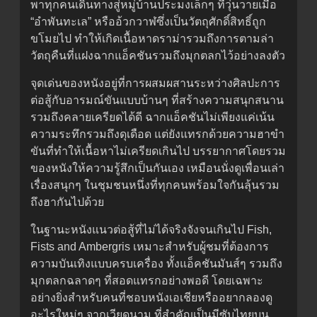
พาทุกคนเดินทางสู่หมู่บ้านประมงเล็กๆ ที่วุ่นวายเมื่อ
“อำพันทะเล” หรืออ้วกวาฬซึ่งเป็นวัตถุศักดิ์สิทธิ์ถูก
ขโมยไป ทำให้เกิดเนื้อหาดราม่ารวมถึงการตามล่า
วัตถุคืนที่แฝงฉากแอ็คชันรวมถึงมุกตลกไว้อย่างลงตัว
จุดเด่นของหนังอยู่ที่การผสมผสานระหว่างศิลปะการ
ต่อสู้กับอารมณ์ขันแบบบ้านๆ ที่สร้างความสนุกสนาน
รวมถึงคลายเครียดได้ดี ฉากแอ็คชันไม่เพียงแค่เน้น
ความระทึกรวมถึงดุเดือด แต่ยังแทรกด้วยความฮาขำ
ขันที่ทำให้เนื้อหาไม่เครียดเกินไป บรรยากาศโดยรวม
ของหนังให้ความรู้สึกเป็นกันเอง เหมือนนั่งดูเพื่อนเล่า
เรื่องสนุกๆ ในชุมชนหนึ่งที่ทุกคนพร้อมใจกันลุ้นรวม
ถึงฮากันไปด้วย
ในฐานะหนังแนวต่อสู้ที่ไม่ได้จริงจังจนเกินไป Fish,
Fists and Ambergris เหมาะสำหรับผู้ชมที่ต้องการ
ความบันเทิงแบบครบเครื่อง ทั้งแอ็คชันมันส์ๆ รวมถึง
มุกตลกฉลาดๆ ที่สอดแทรกอย่างพอดี โดยเฉพาะ
อย่างยิ่งสำหรับคนที่ชอบหนังเอเชียหรืออยากลองดู
อะไรใหม่ๆ จากเวียดนาม ที่สำคัญเป็นมีซับไทยบน