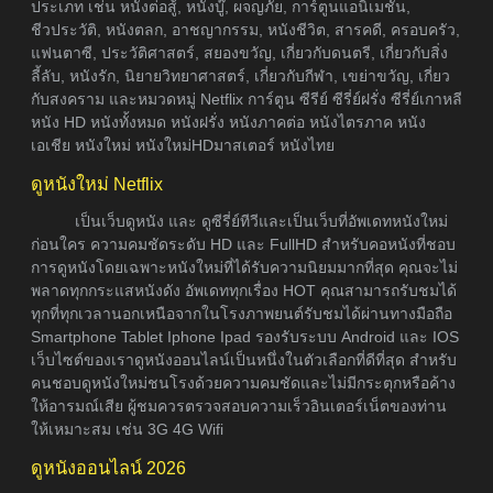
ประเภท เช่น หนังต่อสู้, หนังบู๊, ผจญภัย, การ์ตูนแอนิเมชัน,
ชีวประวัติ, หนังตลก, อาชญากรรม, หนังชีวิต, สารคดี, ครอบครัว,
แฟนตาซี, ประวัติศาสตร์, สยองขวัญ, เกี่ยวกับดนตรี, เกี่ยวกับสิ่ง
ลี้ลับ, หนังรัก, นิยายวิทยาศาสตร์, เกี่ยวกับกีฬา, เขย่าขวัญ, เกี่ยว
กับสงคราม และหมวดหมู่ Netflix การ์ตูน ซีรีย์ ซีรี่ย์ฝรั่ง ซีรี่ย์เกาหลี
หนัง HD หนังทั้งหมด หนังฝรั่ง หนังภาคต่อ หนังไตรภาค หนัง
เอเชีย หนังใหม่ หนังใหม่HDมาสเตอร์ หนังไทย
ดูหนังใหม่ Netflix
เป็นเว็บดูหนัง และ ดูซีรี่ย์ทีวีและเป็นเว็บที่อัพเดทหนังใหม่
ก่อนใคร ความคมชัดระดับ HD และ FullHD สำหรับคอหนังที่ชอบ
การดูหนังโดยเฉพาะหนังใหม่ที่ได้รับความนิยมมากที่สุด คุณจะไม่
พลาดทุกกระแสหนังดัง อัพเดททุกเรื่อง HOT คุณสามารถรับชมได้
ทุกที่ทุกเวลานอกเหนือจากในโรงภาพยนต์รับชมได้ผ่านทางมือถือ
Smartphone Tablet Iphone Ipad รองรับระบบ Android และ IOS
เว็บไซต์ของเราดูหนังออนไลน์เป็นหนึ่งในตัวเลือกที่ดีที่สุด สำหรับ
คนชอบดูหนังใหม่ชนโรงด้วยความคมชัดและไม่มีกระตุกหรือค้าง
ให้อารมณ์เสีย ผู้ชมควรตรวจสอบความเร็วอินเตอร์เน็ตของท่าน
ให้เหมาะสม เช่น 3G 4G Wifi
ดูหนังออนไลน์ 2026