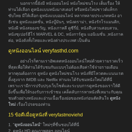
นอกจากนี้ยังมี หนังออนไลน์ หนังใหม่ชนโรง เต็มเรื่อง ให้
ท่านได้เลือก ดูหนังแบบหนังมาสเตอร์ หรือหนังใหม่ซาวด์แท็รก
ซับไทย มีให้เลือก ดูหนังแบบออนไลน์ หลากหลายประเภทหนัง อา
ธิเช่น ดูหนังแอคชั่น, หนังบู๊มันๆ, หนังดราม่า, หนังรักโรแมนติก,
หนังผี หนังสยองขวัญ, หนังเกาหลี ดูซีรี่ย์, หนังสืบสวนสอบสวน,
หนังซุเปอร์ฮีโร่ MARVEL & DC, หนังการ์ตูน แอนิเมชั่น ,หนังภาค
ต่อ, หนังดังทั้งไทยและหนังต่างประเทศ เป็นต้น
ดูหนังออนไลน์ veryfasthd.com
อย่างไรก็ตามเราอัพเดตหนังออนไลน์ใหม่ด้วยความรวดเร็ว
ที่สุดเพื่อให้ท่านได้รับชมกันแบบๆไม่ต้องเสียค่าใช้จ่ายรายเดือน
หากคุณต้องการ ดูหนัง ดูหนังใหม่ชนโรง หนังที่มีโหวตคะแนนเรต
ติ้งสูงจาก IMDB และ Netflix ท่านจะได้รับชมหนังใหม่ได้ที่นี่
เพราะเรามีการปรับปรุงเว็บไซต์และระบบการดูหนังของเราให้ดี
ยิ่งขึ้นเพื่อให้รองรับการเข้าชม เคล็ดลับการหาหนังที่เหมาะกับคุณ
ชมตัวอย่างหนังและอ่านเนื้อเรื่องย่อของหนังก่อนตัดสินใจ
ดูหนัง
ใหม่
เรื่องโปรดของท่าน
15 ข้อดีเมื่อดูหนังที่ veryfastmoviehd
1. "
ดูหนังออนไลน์
" ใหม่ๆที่ชื่นชอบได้ที่นี่
2. ดูหนัง HD คุณภาพสุดๆ ออนไลน์