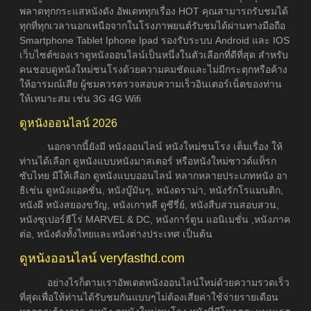
พลาดทุกกระแสหนังดัง อัพเดททุกเรื่อง HOT คุณสามารถรับชมได้
ทุกที่ทุกเวลานอกเหนือจากในโรงภาพยนต์รับชมได้ผ่านทางมือถือ
Smartphone Tablet Iphone Ipad รองรับระบบ Android และ IOS
เว็บไซต์ของเราดูหนังออนไลน์เป็นหนึ่งในตัวเลือกที่ดีที่สุด สำหรับ
คนชอบดูหนังใหม่ชนโรงด้วยความคมชัดและไม่มีกระตุกหรือค้าง
ให้อารมณ์เสีย ผู้ชมควรตรวจสอบความเร็วอินเตอร์เน็ตของท่าน
ให้เหมาะสม เช่น 3G 4G Wifi
ดูหนังออนไลน์ 2026
นอกจากนี้ยังมี หนังออนไลน์ หนังใหม่ชนโรง เต็มเรื่อง ให้
ท่านได้เลือก ดูหนังแบบหนังมาสเตอร์ หรือหนังใหม่ซาวด์แท็รก
ซับไทย มีให้เลือก ดูหนังแบบออนไลน์ หลากหลายประเภทหนัง อา
ธิเช่น ดูหนังแอคชั่น, หนังบู๊มันๆ, หนังดราม่า, หนังรักโรแมนติก,
หนังผี หนังสยองขวัญ, หนังเกาหลี ดูซีรี่ย์, หนังสืบสวนสอบสวน,
หนังซุเปอร์ฮีโร่ MARVEL & DC, หนังการ์ตูน แอนิเมชั่น ,หนังภาค
ต่อ, หนังดังทั้งไทยและหนังต่างประเทศ เป็นต้น
ดูหนังออนไลน์ veryfasthd.com
อย่างไรก็ตามเราอัพเดตหนังออนไลน์ใหม่ด้วยความรวดเร็ว
ที่สุดเพื่อให้ท่านได้รับชมกันแบบๆไม่ต้องเสียค่าใช้จ่ายรายเดือน