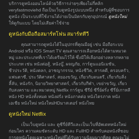
บริการดูหนังออนไลน์ด้วยวิธีการง่ายๆเพียงไม่กี่คลิก
veryfastmoviehd ถือเป็นเว็บดูหนังรูปแบบหนึ่ง สำหรับผู้ที่ชอบการ
ดูหนัง เป็นระบบที่ใช้งานได้ง่ายเป็นมิตรกับทุกอุปกรณ์
ดูหนังใหม่
ให้ดูกันแบบ โดยไม่เสียค่าใช้จ่าย
ดูหนังกับมือถือสมาร์ทโฟน สมาร์ททีวี
คุณสามารถดูหนังได้ในอุปกรที่คุณมีอยู่ เช่น มือถือระบบ
Android หรือ IOS Smart TV คุณสามารถเลือกหนังได้ตามหมวด
หมู่ และประเภทที่เราได้เตรียมไว้ให้ ซึ่งมีให้เลือกอย่างหลากหลาย
ประเภท เช่น หนังต่อสู้, หนังบู๊, ผจญภัย, การ์ตูนแอนิเมชัน,
ชีวประวัติ, หนังตลก, อาชญากรรม, หนังชีวิต, สารคดี, ครอบครัว,
แฟนตาซี, ประวัติศาสตร์, สยองขวัญ, เกี่ยวกับดนตรี, เกี่ยวกับสิ่ง
ลี้ลับ, หนังรัก, นิยายวิทยาศาสตร์, เกี่ยวกับกีฬา, เขย่าขวัญ, เกี่ยว
กับสงคราม และหมวดหมู่ Netflix การ์ตูน ซีรีย์ ซีรี่ย์ฝรั่ง ซีรี่ย์เกาหลี
หนัง HD หนังทั้งหมด หนังฝรั่ง หนังภาคต่อ หนังไตรภาค หนัง
เอเชีย หนังใหม่ หนังใหม่HDมาสเตอร์ หนังไทย
ดูหนังใหม่ Netflix
เป็นเว็บดูหนัง และ ดูซีรี่ย์ทีวีและเป็นเว็บที่อัพเดทหนังใหม่
ก่อนใคร ความคมชัดระดับ HD และ FullHD สำหรับคอหนังที่ชอบ
การดูหนังโดยเฉพาะหนังใหม่ที่ได้รับความนิยมมากที่สุด คุณจะไม่