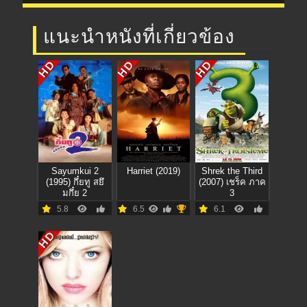
แนะนำหนังที่เกี่ยวข้อง
HD
HD
HD
Sayumkui 2
Harriet (2019)
Shrek the Third
(1995) กึ๋ยทู สยึ
(2007) เชร็ค ภาค
มกึ๋ย 2
3
5.8
6.5
6.1
HD