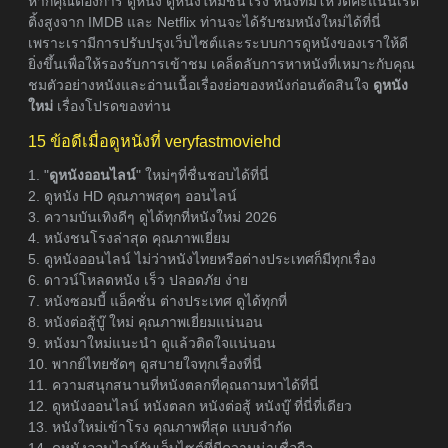
หากคุณต้องการ ดูหนัง ดูหนังใหม่ชนโรง หนังที่มีโหวตคะแนนเรต
ติ้งสูงจาก IMDB และ Netflix ท่านจะได้รับชมหนังใหม่ได้ที่นี่
เพราะเรามีการปรับปรุงเว็บไซต์และระบบการดูหนังของเราให้ดี
ยิ่งขึ้นเพื่อให้รองรับการเข้าชม เคล็ดลับการหาหนังที่เหมาะกับคุณ
ชมตัวอย่างหนังและอ่านเนื้อเรื่องย่อของหนังก่อนตัดสินใจ
ดูหนัง
ใหม่
เรื่องโปรดของท่าน
15 ข้อดีเมื่อดูหนังที่ veryfastmoviehd
1. "
ดูหนังออนไลน์
" ใหม่ๆที่ชื่นชอบได้ที่นี่
2. ดูหนัง HD คุณภาพสุดๆ ออนไลน์
3. ความบันเทิงดีๆ ดูได้ทุกที่หนังใหม่ 2026
4. หนังชนโรงล่าสุด คุณภาพเยี่ยม
5. ดูหนังออนไลน์ ไม่ว่าหนังไทยหรือต่างประเทศก็มีทุกเรื่อง
6. ดาวน์โหลดหนัง เร็ว ปลอดภัย ง่าย
7. หนังซอมบี้ แอ็คชั่น ต่างประเทศ ดูได้ทุกที่
8. หนังต่อสู้บู๊ ใหม่ คุณภาพเยี่ยมแน่นอน
9. หนังมาใหม่แนะนำ ดูแล้วติดใจแน่นอน
10. พากย์ไทยชัดๆ ดูสบายใจทุกเรื่องที่นี่
11. ความสนุกสนานที่หนังตลกที่คุณถามหาได้ที่นี่
12. ดูหนังออนไลน์ หนังตลก หนังต่อสู้ หนังบู๊ ที่นี่ที่เดียว
13. หนังใหม่เข้าโรง คุณภาพที่สุด แบบจำกัด
14. ดูหนังออนไลน์กับเว็บไซต์ที่มีความน่าเชื่อถือ