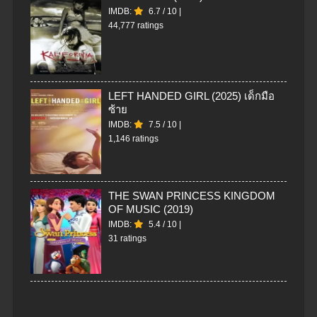
IMDB:
6.7
/
10
|
44,777 ratings
LEFT HANDED GIRL (2025) เด็กมือ
ซ้าย
IMDB:
7.5
/
10
|
1,146 ratings
THE SWAN PRINCESS KINGDOM
OF MUSIC (2019)
IMDB:
5.4
/
10
|
31 ratings