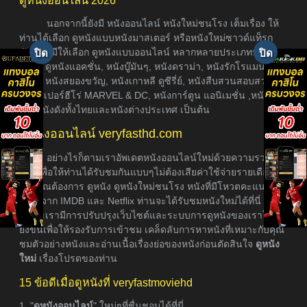
ดูหนังออนไลน์ 2026
นอกจากนี้ยังมี หนังออนไลน์ หนังใหม่ชนโรง เต็มเรื่อง ให้
ท่านได้เลือก ดูหนังแบบหนังมาสเตอร์ หรือหนังใหม่ซาวด์แท็รก
ซับไทย มีให้เลือก ดูหนังแบบออนไลน์ หลากหลายประเภทหนัง อา
ธิเช่น ดูหนังแอคชั่น, หนังบู๊มันๆ, หนังดราม่า, หนังรักโรแมนติก,
หนังผี หนังสยองขวัญ, หนังเกาหลี ดูซีรี่ย์, หนังสืบสวนสอบสวน,
หนังซุเปอร์ฮีโร่ MARVEL & DC, หนังการ์ตูน แอนิเมชั่น ,หนังภาค
ต่อ, หนังดังทั้งไทยและหนังต่างประเทศ เป็นต้น
ดูหนังออนไลน์ veryfasthd.com
อย่างไรก็ตามเราอัพเดตหนังออนไลน์ใหม่ด้วยความรวดเร็ว
ที่สุดเพื่อให้ท่านได้รับชมกันแบบๆไม่ต้องเสียค่าใช้จ่ายรายเดือน
หากคุณต้องการ ดูหนัง ดูหนังใหม่ชนโรง หนังที่มีโหวตคะแนนเรต
ติ้งสูงจาก IMDB และ Netflix ท่านจะได้รับชมหนังใหม่ได้ที่นี่
เพราะเรามีการปรับปรุงเว็บไซต์และระบบการดูหนังของเราให้ดี
ยิ่งขึ้นเพื่อให้รองรับการเข้าชม เคล็ดลับการหาหนังที่เหมาะกับคุณ
ชมตัวอย่างหนังและอ่านเนื้อเรื่องย่อของหนังก่อนตัดสินใจ
ดูหนัง
ใหม่
เรื่องโปรดของท่าน
15 ข้อดีเมื่อดูหนังที่ veryfastmoviehd
1. "
ดูหนังออนไลน์
" ใหม่ๆที่ชื่นชอบได้ที่นี่