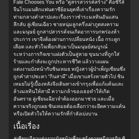
Fate Chooses You หรือ “คู่สรรสวรรค์สร้าง” คือซีรีส์
จีนโรแมนติกแฟนตาซีย้อนยุคที่เล่าเรื่องความรัก
ท่ามกลางคำสาปและเรื่องราวชำระมลทินอันแสน
ลึกลับ ลู่เชียนเฉียว ชายหนุ่มลูกครึ่งเผ่าภูตสงคราม
และมนุษย์ ถูกสาปสวรรค์จนเกิดอาการบกพร่องห้า
ประการ เขาจึงต้องผ่านการเปลี่ยนหนัง เนื้อ กระดูก
เลือด และหัวใจเพื่อกลับมาเป็นมนุษย์สมบูรณ์
ระหว่างภารกิจเขาแฝงตัวเป็นลู่หวย ขุนนางที่ถูกใส่
ร้ายและกำลังจะถูกประหารชีวิต แล้ววางแผน
แต่งงานบังหน้ากับซินเหมย หญิงสาวผู้บำเพ็ญเซียนซึ่ง
ถูกคำสาปชะตา “กินสามี” เมื่อเขาแสร้งหายตัวไป ซิน
เหมยไม่รู้เบื้องหลังจึงเดินทางเข้ากรุงเพื่อแก้แค้นและ
ล้างมลทินให้สามี ความกล้าของเธอทำให้เกิด
อันตราย ลู่เชียนเฉียวจำต้องออกมาช่วย และเมื่อ
ความจริงถูกเผย ซินเหมยต้องเลือกว่าจะยึดความแค้น
หรือเปิดหัวใจให้ความรักที่กำลังเบ่งบาน
เนื้อเรื่อง
ลู่เชียนเฉียวแต่งงานบังหน้าเพื่อแสร้งตายหนีภารกิจ ซิ