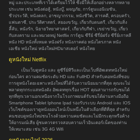
หมู่ และประเภทที่เราได้เตรียมไว้ให้ ซึ่งมีให้เลือกอย่างหลากหลาย
ประเภท เช่น หนังต่อสู้, หนังบู๊, ผจญภัย, การ์ตูนแอนิเมชัน,
ชีวประวัติ, หนังตลก, อาชญากรรม, หนังชีวิต, สารคดี, ครอบครัว,
แฟนตาซี, ประวัติศาสตร์, สยองขวัญ, เกี่ยวกับดนตรี, เกี่ยวกับสิ่ง
ลี้ลับ, หนังรัก, นิยายวิทยาศาสตร์, เกี่ยวกับกีฬา, เขย่าขวัญ, เกี่ยว
กับสงคราม และหมวดหมู่ Netflix การ์ตูน ซีรีย์ ซีรี่ย์ฝรั่ง ซีรี่ย์เกาหลี
หนัง HD หนังทั้งหมด หนังฝรั่ง หนังภาคต่อ หนังไตรภาค หนัง
เอเชีย หนังใหม่ หนังใหม่HDมาสเตอร์ หนังไทย
ดูหนังใหม่ Netflix
เป็นเว็บดูหนัง และ ดูซีรี่ย์ทีวีและเป็นเว็บที่อัพเดทหนังใหม่
ก่อนใคร ความคมชัดระดับ HD และ FullHD สำหรับคอหนังที่ชอบ
การดูหนังโดยเฉพาะหนังใหม่ที่ได้รับความนิยมมากที่สุด คุณจะไม่
พลาดทุกกระแสหนังดัง อัพเดททุกเรื่อง HOT คุณสามารถรับชมได้
ทุกที่ทุกเวลานอกเหนือจากในโรงภาพยนต์รับชมได้ผ่านทางมือถือ
Smartphone Tablet Iphone Ipad รองรับระบบ Android และ IOS
เว็บไซต์ของเราดูหนังออนไลน์เป็นหนึ่งในตัวเลือกที่ดีที่สุด สำหรับ
คนชอบดูหนังใหม่ชนโรงด้วยความคมชัดและไม่มีกระตุกหรือค้าง
ให้อารมณ์เสีย ผู้ชมควรตรวจสอบความเร็วอินเตอร์เน็ตของท่าน
ให้เหมาะสม เช่น 3G 4G Wifi