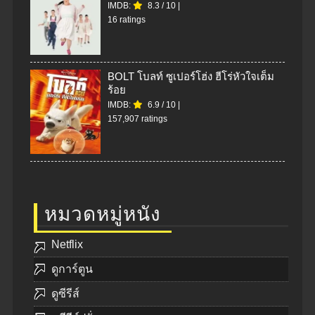
IMDB:
8.3
/
10
|
16 ratings
BOLT โบลท์ ซูเปอร์โฮ่ง ฮีโร่หัวใจเต็ม
ร้อย
IMDB:
6.9
/
10
|
157,907 ratings
หมวดหมู่หนัง
Netflix
ดูการ์ตูน
ดูซีรีส์