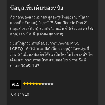
ข้อมูลเพิ่มเติมของหนัง
ถึงเวลาของสาวหมวดหมู่สองรุ่นใหญ่อย่าง “โอเล่”
(เกาะตี๋ อรัมบอย), “สุขา” “E-Sarn Tootsie Part 2”
(หลุยส์ เชอร์นิยม) รวมถึง “มายมิ้นท์” (เรืองยศ ศรีโสต
สกุล) เอา “โตเต้” (เต่ายง ยุคลเดช)
มุ่งหน้าสู่กรุงเทพเพื่อประกวดนางงาม MISS
LGBTQ+ ทำให้ “แคมปัส” (ตั้ม วราวุธ) “อีสานตุ๊ดซี่
ภาค 2” เพื่อนสมัยเด็กโต๊ะเต้เป็นใครในโอกาสนี้? โต
เต้จะสามารถบรรลุเป้าหมายของ โจเล่ รวมถึง พี่
กะเทย ได้หรือไม่?
6.4
6.4
จาก 10