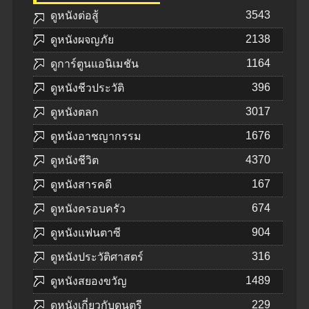
3543
ดูหนังต่อสู้
2138
ดูหนังผจญภัย
1164
ดูการ์ตูนแอนิเมชัน
396
ดูหนังชีวประวัติ
3017
ดูหนังตลก
1676
ดูหนังอาชญากรรม
4370
ดูหนังชีวิต
167
ดูหนังสารคดี
674
ดูหนังครอบครัว
904
ดูหนังแฟนตาซี
316
ดูหนังประวัติศาสตร์
1489
ดูหนังสยองขวัญ
229
ดูหนังเกี่ยวกับดนตรี