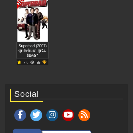
HD
Superbad (2007)
ซูเปอร์แบด คู่เฉิ่ม
ฮ็อตฉ่า
7.6
Social