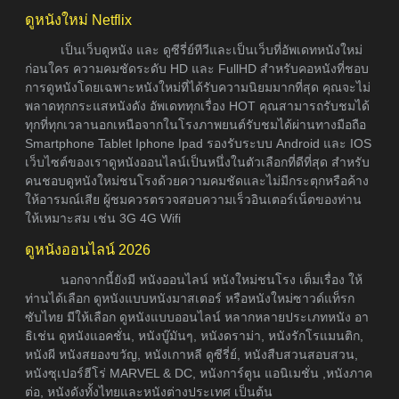
ดูหนังใหม่ Netflix
เป็นเว็บดูหนัง และ ดูซีรี่ย์ทีวีและเป็นเว็บที่อัพเดทหนังใหม่
ก่อนใคร ความคมชัดระดับ HD และ FullHD สำหรับคอหนังที่ชอบ
การดูหนังโดยเฉพาะหนังใหม่ที่ได้รับความนิยมมากที่สุด คุณจะไม่
พลาดทุกกระแสหนังดัง อัพเดททุกเรื่อง HOT คุณสามารถรับชมได้
ทุกที่ทุกเวลานอกเหนือจากในโรงภาพยนต์รับชมได้ผ่านทางมือถือ
Smartphone Tablet Iphone Ipad รองรับระบบ Android และ IOS
เว็บไซต์ของเราดูหนังออนไลน์เป็นหนึ่งในตัวเลือกที่ดีที่สุด สำหรับ
คนชอบดูหนังใหม่ชนโรงด้วยความคมชัดและไม่มีกระตุกหรือค้าง
ให้อารมณ์เสีย ผู้ชมควรตรวจสอบความเร็วอินเตอร์เน็ตของท่าน
ให้เหมาะสม เช่น 3G 4G Wifi
ดูหนังออนไลน์ 2026
นอกจากนี้ยังมี หนังออนไลน์ หนังใหม่ชนโรง เต็มเรื่อง ให้
ท่านได้เลือก ดูหนังแบบหนังมาสเตอร์ หรือหนังใหม่ซาวด์แท็รก
ซับไทย มีให้เลือก ดูหนังแบบออนไลน์ หลากหลายประเภทหนัง อา
ธิเช่น ดูหนังแอคชั่น, หนังบู๊มันๆ, หนังดราม่า, หนังรักโรแมนติก,
หนังผี หนังสยองขวัญ, หนังเกาหลี ดูซีรี่ย์, หนังสืบสวนสอบสวน,
หนังซุเปอร์ฮีโร่ MARVEL & DC, หนังการ์ตูน แอนิเมชั่น ,หนังภาค
ต่อ, หนังดังทั้งไทยและหนังต่างประเทศ เป็นต้น