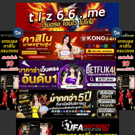
e
w
s