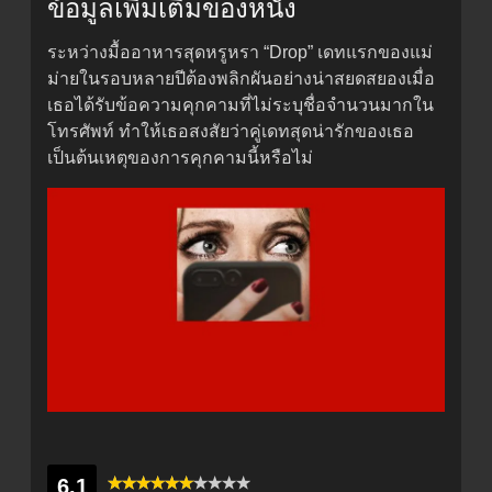
ข้อมูลเพิ่มเติมของหนัง
ระหว่างมื้ออาหารสุดหรูหรา “Drop” เดทแรกของแม่
ม่ายในรอบหลายปีต้องพลิกผันอย่างน่าสยดสยองเมื่อ
เธอได้รับข้อความคุกคามที่ไม่ระบุชื่อจำนวนมากใน
โทรศัพท์ ทำให้เธอสงสัยว่าคู่เดทสุดน่ารักของเธอ
เป็นต้นเหตุของการคุกคามนี้หรือไม่
6.1