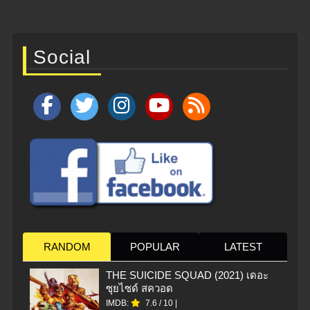
Social
RANDOM
POPULAR
LATEST
THE SUICIDE SQUAD (2021) เดอะ
ซุยไซด์ สควอด
IMDB:
7.6
/
10
|