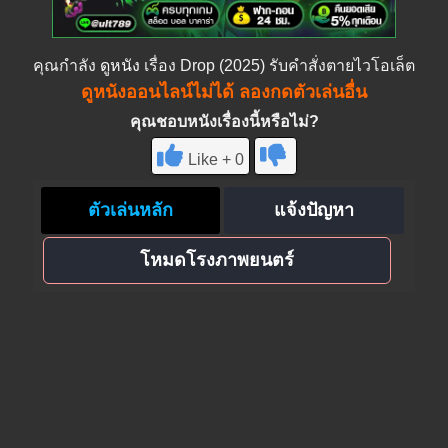
คุณกำลัง
ดูหนัง
เรื่อง Drop (2025) รับคำสั่งตายไวโอเล็ต
ดูหนังออนไลน์ไม่ได้ ลองกดตัวเล่นอื่น
คุณชอบหนังเรื่องนี้หรือไม่?
Like + 0
ตัวเล่นหลัก
แจ้งปัญหา
โหมดโรงภาพยนตร์