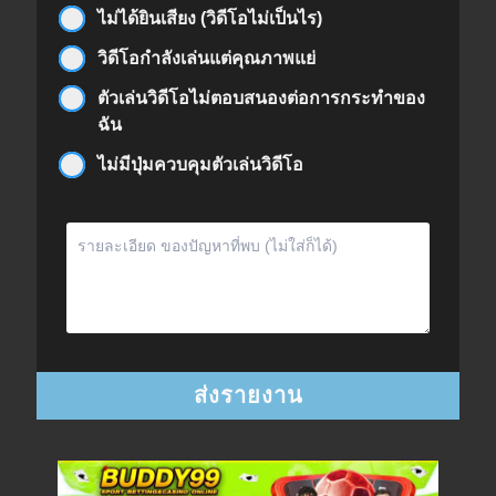
ไม่ได้ยินเสียง (วิดีโอไม่เป็นไร)
วิดีโอกำลังเล่นแต่คุณภาพแย่
ตัวเล่นวิดีโอไม่ตอบสนองต่อการกระทำของ
ฉัน
ไม่มีปุ่มควบคุมตัวเล่นวิดีโอ