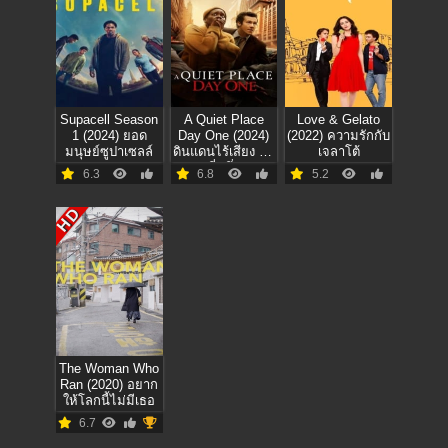
Supacell Season
A Quiet Place
Love & Gelato
1 (2024) ยอด
Day One (2024)
(2022) ความรักกับ
มนุษย์ซูปาเซลล์
ดินแดนไร้เสียง วัน
เจลาโต้
ที่หนึ่ง
6.3
6.8
5.2
HD
The Woman Who
Ran (2020) อยาก
ให้โลกนี้ไม่มีเธอ
6.7