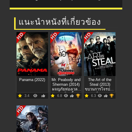
แนะนำหนังที่เกี่ยวข้อง
HD
HD
HD
Panama (2022)
Mr. Peabody and
The Art of the
Sherman (2014)
Steal (2013)
ผจญภัยท่องเวลา
ขบวนการโจรปล้น
กับนายพีบอดี้และ
เหนือเมฆ
3.4
6.8
6.3
เชอร์แมน
HD