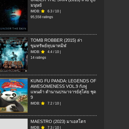
มนุษย์
IMDB:
6.3
/
10
|
95,558 ratings
TOMB ROBBER (2015) ล่า
ขุมทรัพย์หุบผาทมิฬ
IMDB:
4.4
/
10
|
14 ratings
KUNG FU PANDA: LEGENDS OF
AWESOMENESS VOL.9 กังฟู
แพนด้า ตำนานปรมาจารย์สุโค่ย ชุด
9
IMDB:
7.2
/
10
|
MAESTRO (2023) มาเอสโตร
IMDB:
7.3
/
10
|