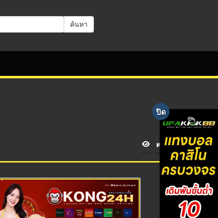
ค้นหา
V
i
e
w
s