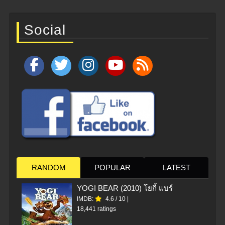
Social
RANDOM
POPULAR
LATEST
YOGI BEAR (2010) โยกี้ แบร์
IMDB:
4.6
/
10
|
18,441 ratings