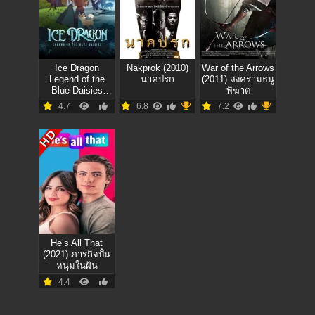
Ice Dragon
Nakprok (2010)
War of the Arrows
Legend of the
นาคปรก
(2011) สงครามธนู
Blue Daisies
พิฆาต
(2018)
4.7
6.8
7.2
HD
He’s All That
(2021) ภารกิจปั้น
หนุ่มในฝัน
4.4