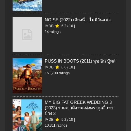
NOISE (2022) เสียงนี้…ไม่มีวันแผ่ว
IMDB:
6.2
/
10
|
14 ratings
PUSS IN BOOTS (2011) พุซ อิน บู๊ทส์
IMDB:
6.6
/
10
|
161,700 ratings
MY BIG FAT GREEK WEDDING 3
(2023) รวมญาติงานแต่งตระกูลจี้วาย
ป่วง 3
IMDB:
5.2
/
10
|
10,311 ratings