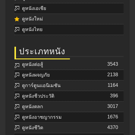
ดูหนังเอเชีย
ดูหนังใหม่
ดูหนังไทย
ประเภทหนัง
3543
ดูหนังต่อสู้
2138
ดูหนังผจญภัย
1164
ดูการ์ตูนแอนิเมชัน
396
ดูหนังชีวประวัติ
3017
ดูหนังตลก
1676
ดูหนังอาชญากรรม
4370
ดูหนังชีวิต