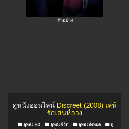
ตัวอย่าง
ดูหนังออนไลน์
Discreet (2008) เล่ห์
รักเสน่ห์ลวง
Posted in
ดูหนัง HD
ดูหนังชีวิต
ดูหนังทั้งหมด
ดู