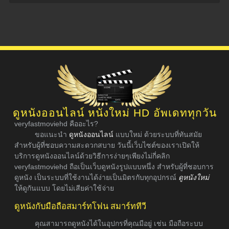
ดูหนังออนไลน์ หนังใหม่ HD อัพเดททุกวัน
veryfastmoviehd คืออะไร?
ขอแนะนำ
ดูหนังออนไลน์
แบบใหม่ ด้วยระบบที่ทันสมัย
สำหรับผู้ที่ชอบความสะดวกสบาย วันนี้เว็บไซต์ของเราเปิดให้
บริการดูหนังออนไลน์ด้วยวิธีการง่ายๆเพียงไม่กี่คลิก
veryfastmoviehd ถือเป็นเว็บดูหนังรูปแบบหนึ่ง สำหรับผู้ที่ชอบการ
ดูหนัง เป็นระบบที่ใช้งานได้ง่ายเป็นมิตรกับทุกอุปกรณ์
ดูหนังใหม่
ให้ดูกันแบบ โดยไม่เสียค่าใช้จ่าย
ดูหนังกับมือถือสมาร์ทโฟน สมาร์ททีวี
คุณสามารถดูหนังได้ในอุปกรที่คุณมีอยู่ เช่น มือถือระบบ