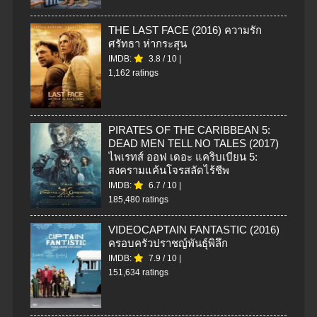
THE LAST FACE (2016) ความรัก
ศรัทธา ห่ากระสุน
IMDB:
3.8
/
10
|
1,162 ratings
PIRATES OF THE CARIBBEAN 5:
DEAD MEN TELL NO TALES (2017)
ไพเรทส์ ออฟ เดอะ แคริบเบียน 5:
สงครามแค้นโจรสลัดไร้ชีพ
IMDB:
6.7
/
10
|
185,480 ratings
VIDEOCAPTAIN FANTASTIC (2016)
ครอบครัวปราชญ์พันธุ์พิลึก
IMDB:
7.9
/
10
|
151,634 ratings