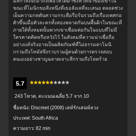
มัสกำลังจะมาถึงเพื่อให้ได้มาซึ่งหัวหน้าของเขาใน
ขณะที่โมนิกขอสิ่งหนึ่งที่เธอลังเลที่จะเสนอ ตลอดช่วง
เย็นความกดดันความกระตือรือร้นรวมถึงเรื่องเพศก่อ
ตัวขึ้นเมื่อตัวละครทั้งสองพลาดกันบนพื้นผิวในขณะที่
ภายใต้ทั้งหมดนั้นพวกเขาเชื่อมต่อกันในแบบที่ไม่มี
ใครคาดคิดหรือหวังไว้ ในสังคมที่ความน่าเชื่อถือ
อย่างแท้จริงอาจเป็นผลิตภัณฑ์ที่ไม่ธรรมดาโมนิ
กรวมถึงโทมัสจึงรวบรวมผู้คนด้วยการตรวจสอบ
ตนเองอย่างชาญฉลาดเจาะลึกรวมถึงโหดร้าย
5.7
243 โหวต, คะแนนเฉลี่ย
5.7
จาก 10
ชื่อหนัง:
Discreet (2008) เล่ห์รักเสน่ห์ลวง
ประเทศ:
South Africa
ความยาว:
82 min