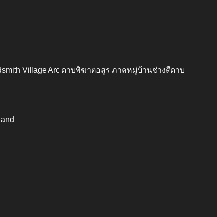
mith Village Arc ดาบพิฆาตอสูร ภาคหมู่บ้านช่างตีดาบ
kland