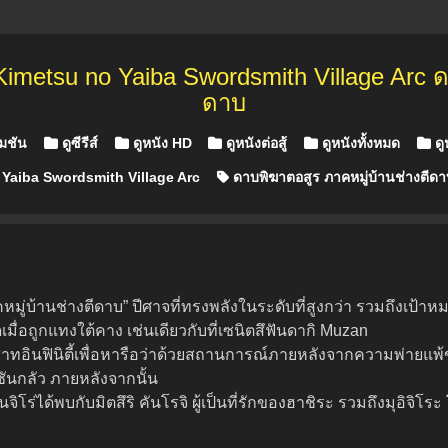
imetsu no Yaiba Swordsmith Village Arc ด
ดาบ
เมชัน
ดูซีรีส์
ดูหนัง HD
ดูหนังต่อสู้
ดูหนังทั้งหมด
ดู
Yaiba Swordsmith Village Arc
ดาบพิฆาตอสูร ภาคหมู่บ้านช่างตีดา
คหมู่บ้านช่างตีดาบ” ปีศาจที่ทรงพลังในระดับที่สูงกว่า รวมถึงเป
อถูกแทงใต้คาง เช่นเดียวกับที่เซนิตสึฟันดากิ Muzan
สาทอินฟินิตี้เพื่อหารือว่าด้วยสถานการณ์ภายหลังจากความพ่ายแพ
่มูซันกลัว ภายหลังจากนั้น
จิโร่ได้พบกับมิตสึริ คันโรจิ ผู้เป็นที่รักของฮาชิระ รวมถึงมุอิจ