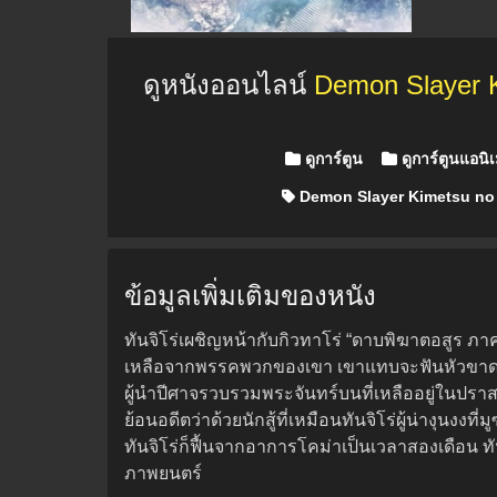
ดูหนังออนไลน์
Demon Slayer K
Posted in
ดูการ์ตูน
ดูการ์ตูนแอนิ
Demon Slayer Kimetsu no 
ข้อมูลเพิ่มเติมของหนัง
ทันจิโร่เผชิญหน้ากับกิวทาโร่ “ดาบพิฆาตอสูร ภา
เหลือจากพรรคพวกของเขา เขาแทบจะฟันหัวขาดเมื่
ผู้นำปีศาจรวบรวมพระจันทร์บนที่เหลืออยู่ในปรา
ย้อนอดีตว่าด้วยนักสู้ที่เหมือนทันจิโร่ผู้น่างุนงงที
ทันจิโร่ก็ฟื้นจากอาการโคม่าเป็นเวลาสองเดือน ทัน
ภาพยนตร์