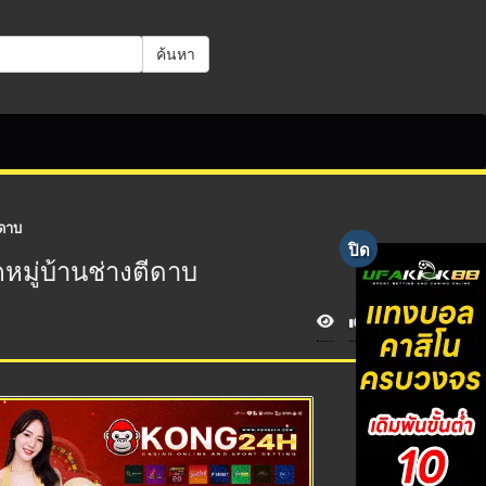
ค้นหา
ีดาบ
หมู่บ้านช่างตีดาบ
V
i
e
w
s