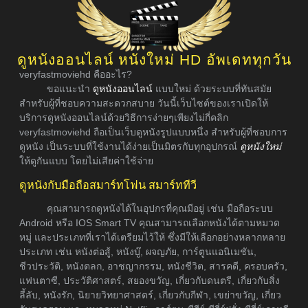
ดูหนังออนไลน์ หนังใหม่ HD อัพเดททุกวัน
veryfastmoviehd คืออะไร?
ขอแนะนำ
ดูหนังออนไลน์
แบบใหม่ ด้วยระบบที่ทันสมัย
สำหรับผู้ที่ชอบความสะดวกสบาย วันนี้เว็บไซต์ของเราเปิดให้
บริการดูหนังออนไลน์ด้วยวิธีการง่ายๆเพียงไม่กี่คลิก
veryfastmoviehd ถือเป็นเว็บดูหนังรูปแบบหนึ่ง สำหรับผู้ที่ชอบการ
ดูหนัง เป็นระบบที่ใช้งานได้ง่ายเป็นมิตรกับทุกอุปกรณ์
ดูหนังใหม่
ให้ดูกันแบบ โดยไม่เสียค่าใช้จ่าย
ดูหนังกับมือถือสมาร์ทโฟน สมาร์ททีวี
คุณสามารถดูหนังได้ในอุปกรที่คุณมีอยู่ เช่น มือถือระบบ
Android หรือ IOS Smart TV คุณสามารถเลือกหนังได้ตามหมวด
หมู่ และประเภทที่เราได้เตรียมไว้ให้ ซึ่งมีให้เลือกอย่างหลากหลาย
ประเภท เช่น หนังต่อสู้, หนังบู๊, ผจญภัย, การ์ตูนแอนิเมชัน,
ชีวประวัติ, หนังตลก, อาชญากรรม, หนังชีวิต, สารคดี, ครอบครัว,
แฟนตาซี, ประวัติศาสตร์, สยองขวัญ, เกี่ยวกับดนตรี, เกี่ยวกับสิ่ง
ลี้ลับ, หนังรัก, นิยายวิทยาศาสตร์, เกี่ยวกับกีฬา, เขย่าขวัญ, เกี่ยว