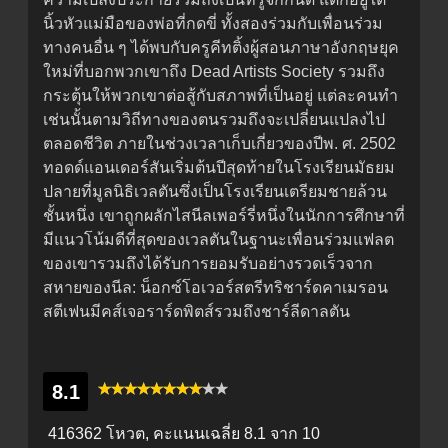
นิ้วหัวแม่มือของพ่อที่กดขี่ ทั้งสองร่วมกับเพื่อนร่วม
ทางคนอื่น ๆ ได้พบกับครูคีทติ้งผู้สอนภาษาอังกฤษยุค
ใหม่ที่บอกพวกเขาถึง Dead Artists Society รวมถึง
กระตุ้นให้พวกเขาต่อสู้กับสภาพที่เป็นอยู่ แต่ละคนทำ
เช่นนั้นตามวิถีทางของตนรวมถึงจะเปลี่ยนแปลงไป
ตลอดชีวิต ภายในช่วงเวลาเก็บเกี่ยวของปีพ. ศ. 2502
ทอดด์แอนเดอร์สันเริ่มต้นปีสุดท้ายในโรงเรียนมัธยม
ปลายที่มูลนิธิเวลตันซึ่งเป็นโรงเรียนเตรียมชายล้วน
ชั้นหนึ่ง เขาถูกผลักไสนีลเพอร์รี่หนึ่งในนักการศึกษาที่
มีแนวโน้มดีที่สุดของเวลตันในฐานะเพื่อนร่วมแฟลต
ของเขารวมถึงได้รับการยอมรับอย่างรวดเร็วจาก
สหายของนีล: น็อกซ์โอเวอร์สตรีทริชาร์ดคาเมรอน
สตีเฟนมีคส์เจอราร์ดพิตส์รวมถึงชาร์ลีดาลตัน
8.1
416362 โหวต, คะแนนเฉลี่ย
8.1
จาก 10