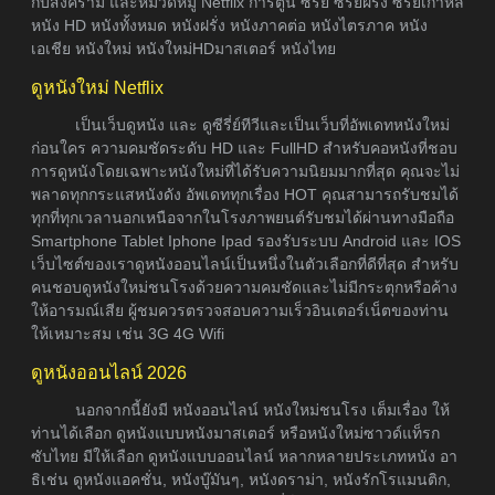
กับสงคราม และหมวดหมู่ Netflix การ์ตูน ซีรีย์ ซีรี่ย์ฝรั่ง ซีรี่ย์เกาหลี
หนัง HD หนังทั้งหมด หนังฝรั่ง หนังภาคต่อ หนังไตรภาค หนัง
เอเชีย หนังใหม่ หนังใหม่HDมาสเตอร์ หนังไทย
ดูหนังใหม่ Netflix
เป็นเว็บดูหนัง และ ดูซีรี่ย์ทีวีและเป็นเว็บที่อัพเดทหนังใหม่
ก่อนใคร ความคมชัดระดับ HD และ FullHD สำหรับคอหนังที่ชอบ
การดูหนังโดยเฉพาะหนังใหม่ที่ได้รับความนิยมมากที่สุด คุณจะไม่
พลาดทุกกระแสหนังดัง อัพเดททุกเรื่อง HOT คุณสามารถรับชมได้
ทุกที่ทุกเวลานอกเหนือจากในโรงภาพยนต์รับชมได้ผ่านทางมือถือ
Smartphone Tablet Iphone Ipad รองรับระบบ Android และ IOS
เว็บไซต์ของเราดูหนังออนไลน์เป็นหนึ่งในตัวเลือกที่ดีที่สุด สำหรับ
คนชอบดูหนังใหม่ชนโรงด้วยความคมชัดและไม่มีกระตุกหรือค้าง
ให้อารมณ์เสีย ผู้ชมควรตรวจสอบความเร็วอินเตอร์เน็ตของท่าน
ให้เหมาะสม เช่น 3G 4G Wifi
ดูหนังออนไลน์ 2026
นอกจากนี้ยังมี หนังออนไลน์ หนังใหม่ชนโรง เต็มเรื่อง ให้
ท่านได้เลือก ดูหนังแบบหนังมาสเตอร์ หรือหนังใหม่ซาวด์แท็รก
ซับไทย มีให้เลือก ดูหนังแบบออนไลน์ หลากหลายประเภทหนัง อา
ธิเช่น ดูหนังแอคชั่น, หนังบู๊มันๆ, หนังดราม่า, หนังรักโรแมนติก,