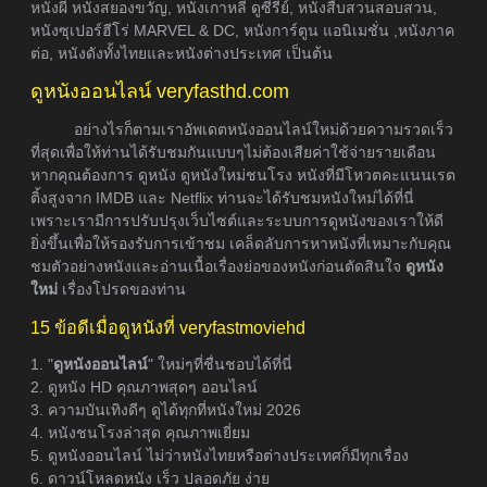
หนังผี หนังสยองขวัญ, หนังเกาหลี ดูซีรี่ย์, หนังสืบสวนสอบสวน,
หนังซุเปอร์ฮีโร่ MARVEL & DC, หนังการ์ตูน แอนิเมชั่น ,หนังภาค
ต่อ, หนังดังทั้งไทยและหนังต่างประเทศ เป็นต้น
ดูหนังออนไลน์ veryfasthd.com
อย่างไรก็ตามเราอัพเดตหนังออนไลน์ใหม่ด้วยความรวดเร็ว
ที่สุดเพื่อให้ท่านได้รับชมกันแบบๆไม่ต้องเสียค่าใช้จ่ายรายเดือน
หากคุณต้องการ ดูหนัง ดูหนังใหม่ชนโรง หนังที่มีโหวตคะแนนเรต
ติ้งสูงจาก IMDB และ Netflix ท่านจะได้รับชมหนังใหม่ได้ที่นี่
เพราะเรามีการปรับปรุงเว็บไซต์และระบบการดูหนังของเราให้ดี
ยิ่งขึ้นเพื่อให้รองรับการเข้าชม เคล็ดลับการหาหนังที่เหมาะกับคุณ
ชมตัวอย่างหนังและอ่านเนื้อเรื่องย่อของหนังก่อนตัดสินใจ
ดูหนัง
ใหม่
เรื่องโปรดของท่าน
15 ข้อดีเมื่อดูหนังที่ veryfastmoviehd
1. "
ดูหนังออนไลน์
" ใหม่ๆที่ชื่นชอบได้ที่นี่
2. ดูหนัง HD คุณภาพสุดๆ ออนไลน์
3. ความบันเทิงดีๆ ดูได้ทุกที่หนังใหม่ 2026
4. หนังชนโรงล่าสุด คุณภาพเยี่ยม
5. ดูหนังออนไลน์ ไม่ว่าหนังไทยหรือต่างประเทศก็มีทุกเรื่อง
6. ดาวน์โหลดหนัง เร็ว ปลอดภัย ง่าย