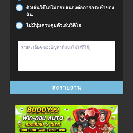
ตัวเล่นวิดีโอไม่ตอบสนองต่อการกระทำของ
ฉัน
ไม่มีปุ่มควบคุมตัวเล่นวิดีโอ