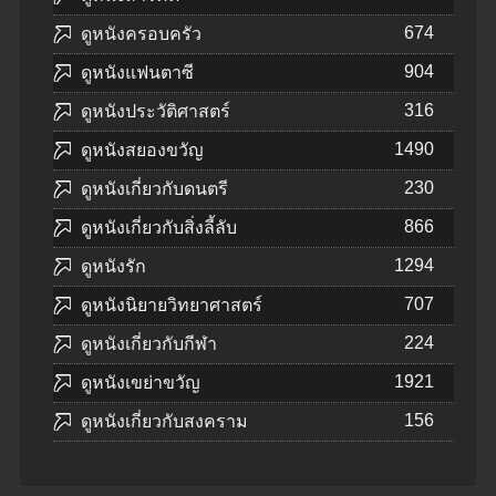
674
ดูหนังครอบครัว
904
ดูหนังแฟนตาซี
316
ดูหนังประวัติศาสตร์
1490
ดูหนังสยองขวัญ
230
ดูหนังเกี่ยวกับดนตรี
866
ดูหนังเกี่ยวกับสิ่งลี้ลับ
1294
ดูหนังรัก
707
ดูหนังนิยายวิทยาศาสตร์
224
ดูหนังเกี่ยวกับกีฬา
1921
ดูหนังเขย่าขวัญ
156
ดูหนังเกี่ยวกับสงคราม