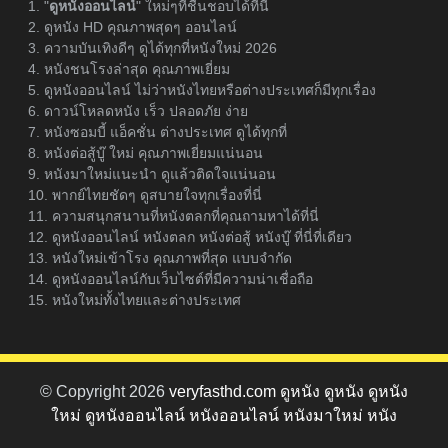
1. "
ดูหนังออนไลน์
" ใหม่ๆที่ชื่นชอบได้ที่นี่
2. ดูหนัง HD คุณภาพสุดๆ ออนไลน์
3. ความบันเทิงดีๆ ดูได้ทุกที่หนังใหม่ 2026
4. หนังชนโรงล่าสุด คุณภาพเยี่ยม
5. ดูหนังออนไลน์ ไม่ว่าหนังไทยหรือต่างประเทศก็มีทุกเรื่อง
6. ดาวน์โหลดหนัง เร็ว ปลอดภัย ง่าย
7. หนังซอมบี้ แอ็คชั่น ต่างประเทศ ดูได้ทุกที่
8. หนังต่อสู้บู๊ ใหม่ คุณภาพเยี่ยมแน่นอน
9. หนังมาใหม่แนะนำ ดูแล้วติดใจแน่นอน
10. พากย์ไทยชัดๆ ดูสบายใจทุกเรื่องที่นี่
11. ความสนุกสนานที่หนังตลกที่คุณถามหาได้ที่นี่
12. ดูหนังออนไลน์ หนังตลก หนังต่อสู้ หนังบู๊ ที่นี่ที่เดียว
13. หนังใหม่เข้าโรง คุณภาพที่สุด แบบจำกัด
14. ดูหนังออนไลน์กับเว็บไซต์ที่มีความน่าเชื่อถือ
15. หนังใหม่ทั้งไทยและต่างประเทศ
© Copyright 2026
veryfasthd.com ดูหนัง ดูหนัง ดูหนัง
ใหม่ ดูหนังออนไลน์ หนังออนไลน์ หนังมาใหม่ หนัง