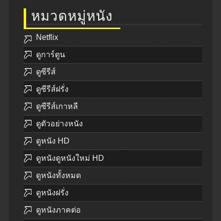
หมวดหมู่หนัง
Netflix
ดูการ์ตูน
ดูซีรีส์
ดูซีรีส์ฝรั่ง
ดูซีรีส์เกาหลี
ดูตัวอย่างหนัง
ดูหนัง HD
ดูหนังดูหนังใหม่ HD
ดูหนังทั้งหมด
ดูหนังฝรั่ง
ดูหนังภาคต่อ