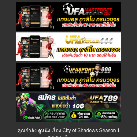
คุณกำลัง
ดูหนัง
เรื่อง City of Shadows Season 1