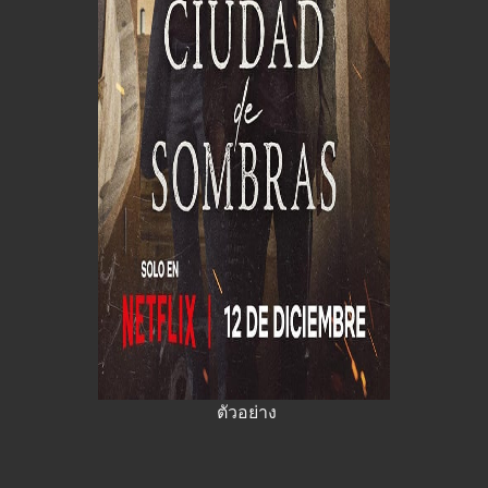
ตัวอย่าง