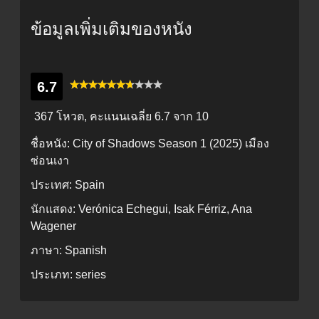
ข้อมูลเพิ่มเติมของหนัง
6.7
367 โหวต, คะแนนเฉลี่ย
6.7
จาก 10
ชื่อหนัง:
City of Shadows Season 1 (2025) เมือง
ซ่อนเงา
ประเทศ:
Spain
นักแสดง:
Verónica Echegui, Isak Férriz, Ana
Wagener
ภาษา:
Spanish
ประเภท:
series