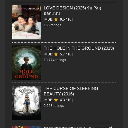
LOVE DESIGN (2025) รับ (รัก)
ออกแบบ
IMDB:
9.5
/
10
|
156 ratings
THE HOLE IN THE GROUND (2019)
IMDB:
5.7
/
10
|
13,774 ratings
THE CURSE OF SLEEPING
BEAUTY (2016)
IMDB:
4.3
/
10
|
2,653 ratings