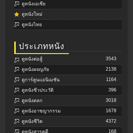
ดูหนังเอเชีย
ดูหนังใหม่
ดูหนังไทย
ประเภทหนัง
3543
ดูหนังต่อสู้
2138
ดูหนังผจญภัย
1164
ดูการ์ตูนแอนิเมชัน
396
ดูหนังชีวประวัติ
3018
ดูหนังตลก
1678
ดูหนังอาชญากรรม
4372
ดูหนังชีวิต
168
ดูหนังสารคดี