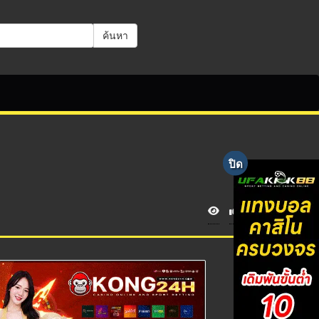
ค้นหา
V
i
e
w
s