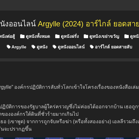
หนังออนไลน์
Argylle (2024) อาร์ไกล์ ยอดสาย
d in
นังต่อสู้
ดูหนังทั้งหมด
ดูหนังฝรั่ง
ดูหนังเขย่าขวัญ
ดูหนั
Argylle
ดูหนัง
ดูหนังออนไลน์
อาร์ไกล์ ยอดสายลับ
rgylle” องค์กรปฏิบัติการลับทั่วโลกเข้าใจโครงเรื่องของหนังสือเล่ม
่ายปฏิบัติการของรัฐบาลผู้ใคร่ครวญซึ่งไม่ค่อยได้ออกจากบ้าน เธอ
ดขององค์กรใต้ดินที่ชั่วร้ายมากเกินไป
ยเธอ (เขาพูด) จากการถูกจับหรือฆ่า (หรือทั้งสองอย่าง) เอลลีรวมถ
มันจะปรากฏขึ้น