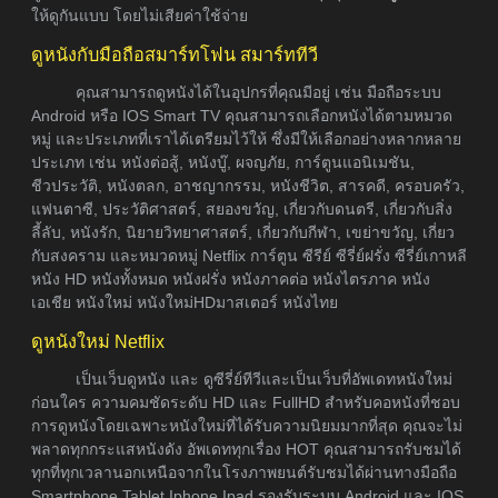
ให้ดูกันแบบ โดยไม่เสียค่าใช้จ่าย
ดูหนังกับมือถือสมาร์ทโฟน สมาร์ททีวี
คุณสามารถดูหนังได้ในอุปกรที่คุณมีอยู่ เช่น มือถือระบบ
Android หรือ IOS Smart TV คุณสามารถเลือกหนังได้ตามหมวด
หมู่ และประเภทที่เราได้เตรียมไว้ให้ ซึ่งมีให้เลือกอย่างหลากหลาย
ประเภท เช่น หนังต่อสู้, หนังบู๊, ผจญภัย, การ์ตูนแอนิเมชัน,
ชีวประวัติ, หนังตลก, อาชญากรรม, หนังชีวิต, สารคดี, ครอบครัว,
แฟนตาซี, ประวัติศาสตร์, สยองขวัญ, เกี่ยวกับดนตรี, เกี่ยวกับสิ่ง
ลี้ลับ, หนังรัก, นิยายวิทยาศาสตร์, เกี่ยวกับกีฬา, เขย่าขวัญ, เกี่ยว
กับสงคราม และหมวดหมู่ Netflix การ์ตูน ซีรีย์ ซีรี่ย์ฝรั่ง ซีรี่ย์เกาหลี
หนัง HD หนังทั้งหมด หนังฝรั่ง หนังภาคต่อ หนังไตรภาค หนัง
เอเชีย หนังใหม่ หนังใหม่HDมาสเตอร์ หนังไทย
ดูหนังใหม่ Netflix
เป็นเว็บดูหนัง และ ดูซีรี่ย์ทีวีและเป็นเว็บที่อัพเดทหนังใหม่
ก่อนใคร ความคมชัดระดับ HD และ FullHD สำหรับคอหนังที่ชอบ
การดูหนังโดยเฉพาะหนังใหม่ที่ได้รับความนิยมมากที่สุด คุณจะไม่
พลาดทุกกระแสหนังดัง อัพเดททุกเรื่อง HOT คุณสามารถรับชมได้
ทุกที่ทุกเวลานอกเหนือจากในโรงภาพยนต์รับชมได้ผ่านทางมือถือ
Smartphone Tablet Iphone Ipad รองรับระบบ Android และ IOS