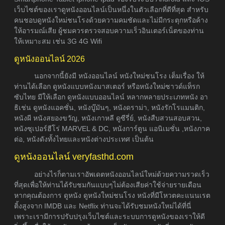
เว็บไซต์ของเราดูหนังออนไลน์เป็นหนึ่งในตัวเลือกที่ดีที่สุด สำหรับ
คนชอบดูหนังใหม่ชนโรงด้วยความคมชัดและไม่มีกระตุกหรือค้าง
ให้อารมณ์เสีย ผู้ชมควรตรวจสอบความเร็วอินเตอร์เน็ตของท่าน
ให้เหมาะสม เช่น 3G 4G Wifi
ดูหนังออนไลน์ 2026
นอกจากนี้ยังมี หนังออนไลน์ หนังใหม่ชนโรง เต็มเรื่อง ให้
ท่านได้เลือก ดูหนังแบบหนังมาสเตอร์ หรือหนังใหม่ซาวด์แท็รก
ซับไทย มีให้เลือก ดูหนังแบบออนไลน์ หลากหลายประเภทหนัง อา
ธิเช่น ดูหนังแอคชั่น, หนังบู๊มันๆ, หนังดราม่า, หนังรักโรแมนติก,
หนังผี หนังสยองขวัญ, หนังเกาหลี ดูซีรี่ย์, หนังสืบสวนสอบสวน,
หนังซุเปอร์ฮีโร่ MARVEL & DC, หนังการ์ตูน แอนิเมชั่น ,หนังภาค
ต่อ, หนังดังทั้งไทยและหนังต่างประเทศ เป็นต้น
ดูหนังออนไลน์ veryfasthd.com
อย่างไรก็ตามเราอัพเดตหนังออนไลน์ใหม่ด้วยความรวดเร็ว
ที่สุดเพื่อให้ท่านได้รับชมกันแบบๆไม่ต้องเสียค่าใช้จ่ายรายเดือน
หากคุณต้องการ ดูหนัง ดูหนังใหม่ชนโรง หนังที่มีโหวตคะแนนเรต
ติ้งสูงจาก IMDB และ Netflix ท่านจะได้รับชมหนังใหม่ได้ที่นี่
เพราะเรามีการปรับปรุงเว็บไซต์และระบบการดูหนังของเราให้ดี