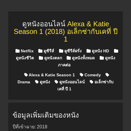
ดูหนังออนไลน์
Alexa & Katie
Season 1 (2018) อเล็กซ่ากับเคที่ ปี
1
Posted in
Netflix
ดูซีรีส์
ดูซีรีส์ฝรั่ง
ดูหนัง HD
ดูหนังชีวิต
ดูหนังตลก
ดูหนังทั้งหมด
ดูหนัง
ภาคต่อ
Alexa & Katie Season 1
Comedy
Drama
ดูหนัง
ดูหนังออนไลน์
อเล็กซ่ากับ
เคที่ ปี 1
ข้อมูลเพิ่มเติมของหนัง
ปีที่เข้าฉาย: 2018