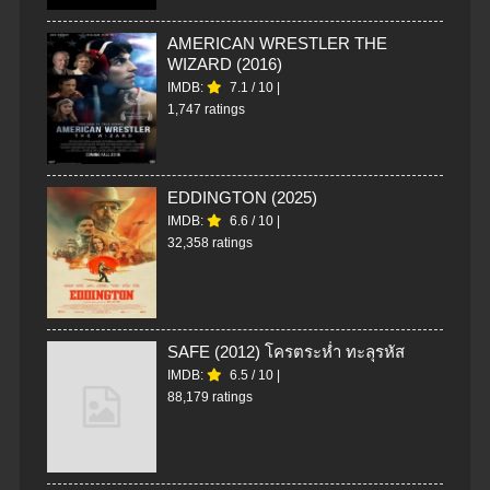
AMERICAN WRESTLER THE
WIZARD (2016)
IMDB:
7.1
/
10
|
1,747 ratings
EDDINGTON (2025)
IMDB:
6.6
/
10
|
32,358 ratings
SAFE (2012) โครตระห่ำ ทะลุรหัส
IMDB:
6.5
/
10
|
88,179 ratings