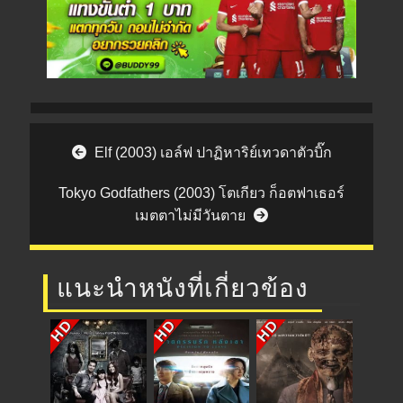
Post navigation
Elf (2003) เอล์ฟ ปาฏิหาริย์เทวดาตัวบิ๊ก
Tokyo Godfathers (2003) โตเกียว ก็อตฟาเธอร์
เมตตาไม่มีวันตาย
แนะนำหนังที่เกี่ยวข้อง
HD
HD
HD