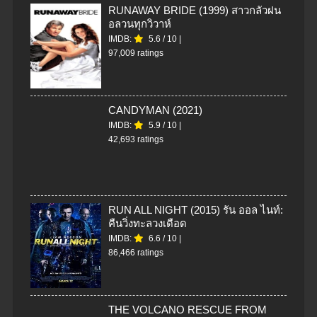
RUNAWAY BRIDE (1999) สาวกลัวฝน
อลวนทุกวิวาห์
IMDB:
5.6
/
10
|
97,009 ratings
CANDYMAN (2021)
IMDB:
5.9
/
10
|
42,693 ratings
RUN ALL NIGHT (2015) รัน ออล ไนท์:
คืนวิ่งทะลวงเดือด
IMDB:
6.6
/
10
|
86,466 ratings
THE VOLCANO RESCUE FROM