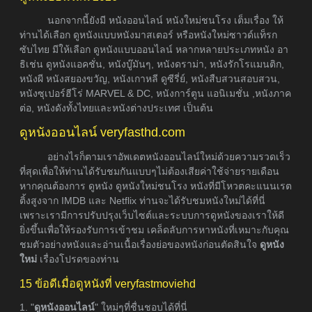
นอกจากนี้ยังมี หนังออนไลน์ หนังใหม่ชนโรง เต็มเรื่อง ให้
ท่านได้เลือก ดูหนังแบบหนังมาสเตอร์ หรือหนังใหม่ซาวด์แท็รก
ซับไทย มีให้เลือก ดูหนังแบบออนไลน์ หลากหลายประเภทหนัง อา
ธิเช่น ดูหนังแอคชั่น, หนังบู๊มันๆ, หนังดราม่า, หนังรักโรแมนติก,
หนังผี หนังสยองขวัญ, หนังเกาหลี ดูซีรี่ย์, หนังสืบสวนสอบสวน,
หนังซุเปอร์ฮีโร่ MARVEL & DC, หนังการ์ตูน แอนิเมชั่น ,หนังภาค
ต่อ, หนังดังทั้งไทยและหนังต่างประเทศ เป็นต้น
ดูหนังออนไลน์ veryfasthd.com
อย่างไรก็ตามเราอัพเดตหนังออนไลน์ใหม่ด้วยความรวดเร็ว
ที่สุดเพื่อให้ท่านได้รับชมกันแบบๆไม่ต้องเสียค่าใช้จ่ายรายเดือน
หากคุณต้องการ ดูหนัง ดูหนังใหม่ชนโรง หนังที่มีโหวตคะแนนเรต
ติ้งสูงจาก IMDB และ Netflix ท่านจะได้รับชมหนังใหม่ได้ที่นี่
เพราะเรามีการปรับปรุงเว็บไซต์และระบบการดูหนังของเราให้ดี
ยิ่งขึ้นเพื่อให้รองรับการเข้าชม เคล็ดลับการหาหนังที่เหมาะกับคุณ
ชมตัวอย่างหนังและอ่านเนื้อเรื่องย่อของหนังก่อนตัดสินใจ
ดูหนัง
ใหม่
เรื่องโปรดของท่าน
15 ข้อดีเมื่อดูหนังที่ veryfastmoviehd
1. "
ดูหนังออนไลน์
" ใหม่ๆที่ชื่นชอบได้ที่นี่