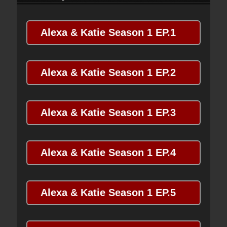
Alexa & Katie Season 1 EP.1
Alexa & Katie Season 1 EP.2
Alexa & Katie Season 1 EP.3
Alexa & Katie Season 1 EP.4
Alexa & Katie Season 1 EP.5