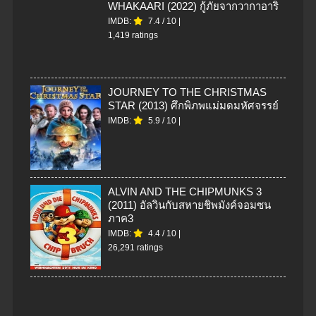
WHAKAARI (2022) กู้ภัยจากวากาอาริ
IMDB:
7.4
/
10
|
1,419 ratings
JOURNEY TO THE CHRISTMAS
STAR (2013) ศึกพิภพแม่มดมหัศจรรย์
IMDB:
5.9
/
10
|
ALVIN AND THE CHIPMUNKS 3
(2011) อัลวินกับสหายชิพมังค์จอมซน
ภาค3
IMDB:
4.4
/
10
|
26,291 ratings