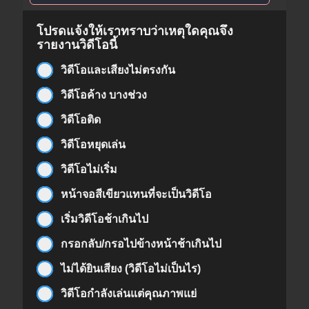
โปรดแจ้งให้เราทราบว่าเหตุใดคุณจึง
รายงานวิดีโอนี้
วิดีโอและเสียงไม่ตรงกัน
วิดีโอค้าง บางช่วง
วิดีโอติด
วิดีโอหยุดเล่น
วิดีโอไม่เริ่ม
หน้าจอสีเขียวแทนที่จะเป็นวิดีโอ
เริ่มวิดีโอช้าเกินไป
กรอกลับ/กรอไปข้างหน้าช้าเกินไป
ไม่ได้ยินเสียง (วิดีโอไม่เป็นไร)
วิดีโอกำลังเล่นแต่คุณภาพแย่