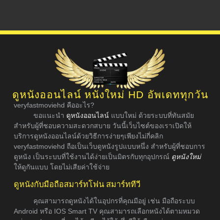
ดูหนังออนไลน์ หนังใหม่ HD อัพเดททุกวัน
veryfastmoviehd คืออะไร?
ขอแนะนำ
ดูหนังออนไลน์
แบบใหม่ ด้วยระบบที่ทันสมัย
สำหรับผู้ที่ชอบความสะดวกสบาย วันนี้เว็บไซต์ของเราเปิดให้
บริการดูหนังออนไลน์ด้วยวิธีการง่ายๆเพียงไม่กี่คลิก
veryfastmoviehd ถือเป็นเว็บดูหนังรูปแบบหนึ่ง สำหรับผู้ที่ชอบการ
ดูหนัง เป็นระบบที่ใช้งานได้ง่ายเป็นมิตรกับทุกอุปกรณ์
ดูหนังใหม่
ให้ดูกันแบบ โดยไม่เสียค่าใช้จ่าย
ดูหนังกับมือถือสมาร์ทโฟน สมาร์ททีวี
คุณสามารถดูหนังได้ในอุปกรที่คุณมีอยู่ เช่น มือถือระบบ
Android หรือ IOS Smart TV คุณสามารถเลือกหนังได้ตามหมวด