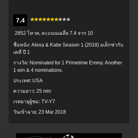
7.4
2852 โหวต, คะแนนเฉลี่ย
7.4
จาก 10
ชื่อหนัง:
Alexa & Katie Season 1 (2018) อเล็กซ่ากับ
เคที่ ปี 1
รางวัล:
Nominated for 1 Primetime Emmy. Another
1 win & 4 nominations.
ประเทศ:
USA
ความยาว:
25 min
เรตอายุผู้ชม:
TV-Y7
วันเข้าฉาย:
23 Mar 2018