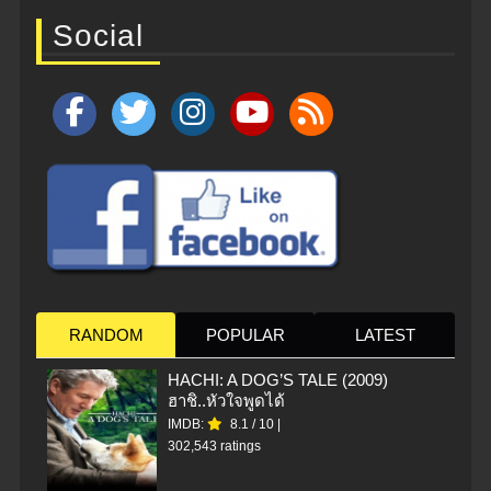
Social
RANDOM
POPULAR
LATEST
HACHI: A DOG’S TALE (2009)
ฮาชิ..หัวใจพูดได้
IMDB:
8.1
/
10
|
302,543 ratings