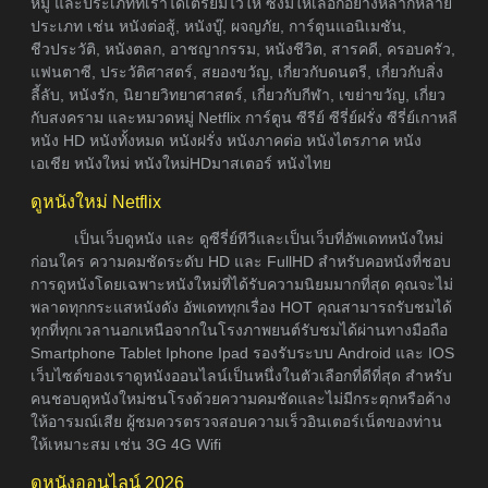
หมู่ และประเภทที่เราได้เตรียมไว้ให้ ซึ่งมีให้เลือกอย่างหลากหลาย
ประเภท เช่น หนังต่อสู้, หนังบู๊, ผจญภัย, การ์ตูนแอนิเมชัน,
ชีวประวัติ, หนังตลก, อาชญากรรม, หนังชีวิต, สารคดี, ครอบครัว,
แฟนตาซี, ประวัติศาสตร์, สยองขวัญ, เกี่ยวกับดนตรี, เกี่ยวกับสิ่ง
ลี้ลับ, หนังรัก, นิยายวิทยาศาสตร์, เกี่ยวกับกีฬา, เขย่าขวัญ, เกี่ยว
กับสงคราม และหมวดหมู่ Netflix การ์ตูน ซีรีย์ ซีรี่ย์ฝรั่ง ซีรี่ย์เกาหลี
หนัง HD หนังทั้งหมด หนังฝรั่ง หนังภาคต่อ หนังไตรภาค หนัง
เอเชีย หนังใหม่ หนังใหม่HDมาสเตอร์ หนังไทย
ดูหนังใหม่ Netflix
เป็นเว็บดูหนัง และ ดูซีรี่ย์ทีวีและเป็นเว็บที่อัพเดทหนังใหม่
ก่อนใคร ความคมชัดระดับ HD และ FullHD สำหรับคอหนังที่ชอบ
การดูหนังโดยเฉพาะหนังใหม่ที่ได้รับความนิยมมากที่สุด คุณจะไม่
พลาดทุกกระแสหนังดัง อัพเดททุกเรื่อง HOT คุณสามารถรับชมได้
ทุกที่ทุกเวลานอกเหนือจากในโรงภาพยนต์รับชมได้ผ่านทางมือถือ
Smartphone Tablet Iphone Ipad รองรับระบบ Android และ IOS
เว็บไซต์ของเราดูหนังออนไลน์เป็นหนึ่งในตัวเลือกที่ดีที่สุด สำหรับ
คนชอบดูหนังใหม่ชนโรงด้วยความคมชัดและไม่มีกระตุกหรือค้าง
ให้อารมณ์เสีย ผู้ชมควรตรวจสอบความเร็วอินเตอร์เน็ตของท่าน
ให้เหมาะสม เช่น 3G 4G Wifi
ดูหนังออนไลน์ 2026