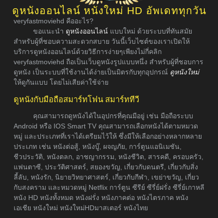
ดูหนังออนไลน์ หนังใหม่ HD อัพเดททุกวัน
veryfastmoviehd คืออะไร?
ขอแนะนำ
ดูหนังออนไลน์
แบบใหม่ ด้วยระบบที่ทันสมัย
สำหรับผู้ที่ชอบความสะดวกสบาย วันนี้เว็บไซต์ของเราเปิดให้
บริการดูหนังออนไลน์ด้วยวิธีการง่ายๆเพียงไม่กี่คลิก
veryfastmoviehd ถือเป็นเว็บดูหนังรูปแบบหนึ่ง สำหรับผู้ที่ชอบการ
ดูหนัง เป็นระบบที่ใช้งานได้ง่ายเป็นมิตรกับทุกอุปกรณ์
ดูหนังใหม่
ให้ดูกันแบบ โดยไม่เสียค่าใช้จ่าย
ดูหนังกับมือถือสมาร์ทโฟน สมาร์ททีวี
คุณสามารถดูหนังได้ในอุปกรที่คุณมีอยู่ เช่น มือถือระบบ
Android หรือ IOS Smart TV คุณสามารถเลือกหนังได้ตามหมวด
หมู่ และประเภทที่เราได้เตรียมไว้ให้ ซึ่งมีให้เลือกอย่างหลากหลาย
ประเภท เช่น หนังต่อสู้, หนังบู๊, ผจญภัย, การ์ตูนแอนิเมชัน,
ชีวประวัติ, หนังตลก, อาชญากรรม, หนังชีวิต, สารคดี, ครอบครัว,
แฟนตาซี, ประวัติศาสตร์, สยองขวัญ, เกี่ยวกับดนตรี, เกี่ยวกับสิ่ง
ลี้ลับ, หนังรัก, นิยายวิทยาศาสตร์, เกี่ยวกับกีฬา, เขย่าขวัญ, เกี่ยว
กับสงคราม และหมวดหมู่ Netflix การ์ตูน ซีรีย์ ซีรี่ย์ฝรั่ง ซีรี่ย์เกาหลี
หนัง HD หนังทั้งหมด หนังฝรั่ง หนังภาคต่อ หนังไตรภาค หนัง
เอเชีย หนังใหม่ หนังใหม่HDมาสเตอร์ หนังไทย