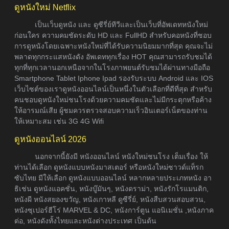
ดูหนังใหม่ Netflix
เป็นเว็บดูหนัง และ ดูซีรี่ย์ทีวีและเป็นเว็บที่อัพเดทหนังใหม่
ก่อนใคร ความคมชัดระดับ HD และ FullHD สำหรับคอหนังที่ชอบ
การดูหนังโดยเฉพาะหนังใหม่ที่ได้รับความนิยมมากที่สุด คุณจะไม่
พลาดทุกกระแสหนังดัง อัพเดททุกเรื่อง HOT คุณสามารถรับชมได้
ทุกที่ทุกเวลานอกเหนือจากในโรงภาพยนต์รับชมได้ผ่านทางมือถือ
Smartphone Tablet Iphone Ipad รองรับระบบ Android และ IOS
เว็บไซต์ของเราดูหนังออนไลน์เป็นหนึ่งในตัวเลือกที่ดีที่สุด สำหรับ
คนชอบดูหนังใหม่ชนโรงด้วยความคมชัดและไม่มีกระตุกหรือค้าง
ให้อารมณ์เสีย ผู้ชมควรตรวจสอบความเร็วอินเตอร์เน็ตของท่าน
ให้เหมาะสม เช่น 3G 4G Wifi
ดูหนังออนไลน์ 2026
นอกจากนี้ยังมี หนังออนไลน์ หนังใหม่ชนโรง เต็มเรื่อง ให้
ท่านได้เลือก ดูหนังแบบหนังมาสเตอร์ หรือหนังใหม่ซาวด์แท็รก
ซับไทย มีให้เลือก ดูหนังแบบออนไลน์ หลากหลายประเภทหนัง อา
ธิเช่น ดูหนังแอคชั่น, หนังบู๊มันๆ, หนังดราม่า, หนังรักโรแมนติก,
หนังผี หนังสยองขวัญ, หนังเกาหลี ดูซีรี่ย์, หนังสืบสวนสอบสวน,
หนังซุเปอร์ฮีโร่ MARVEL & DC, หนังการ์ตูน แอนิเมชั่น ,หนังภาค
ต่อ, หนังดังทั้งไทยและหนังต่างประเทศ เป็นต้น