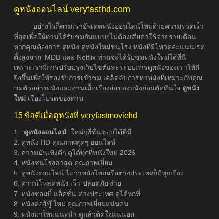
ดูหนังออนไลน์ veryfasthd.com
อย่างไรก็ตามเราอัพเดตหนังออนไลน์ใหม่ด้วยความรวดเร็ว
ที่สุดเพื่อให้ท่านได้รับชมกันแบบๆไม่ต้องเสียค่าใช้จ่ายรายเดือน
หากคุณต้องการ ดูหนัง ดูหนังใหม่ชนโรง หนังที่มีโหวตคะแนนเรต
ติ้งสูงจาก IMDB และ Netflix ท่านจะได้รับชมหนังใหม่ได้ที่นี่
เพราะเรามีการปรับปรุงเว็บไซต์และระบบการดูหนังของเราให้ดี
ยิ่งขึ้นเพื่อให้รองรับการเข้าชม เคล็ดลับการหาหนังที่เหมาะกับคุณ
ชมตัวอย่างหนังและอ่านเนื้อเรื่องย่อของหนังก่อนตัดสินใจ
ดูหนัง
ใหม่
เรื่องโปรดของท่าน
15 ข้อดีเมื่อดูหนังที่ veryfastmoviehd
1. "
ดูหนังออนไลน์
" ใหม่ๆที่ชื่นชอบได้ที่นี่
2. ดูหนัง HD คุณภาพสุดๆ ออนไลน์
3. ความบันเทิงดีๆ ดูได้ทุกที่หนังใหม่ 2026
4. หนังชนโรงล่าสุด คุณภาพเยี่ยม
5. ดูหนังออนไลน์ ไม่ว่าหนังไทยหรือต่างประเทศก็มีทุกเรื่อง
6. ดาวน์โหลดหนัง เร็ว ปลอดภัย ง่าย
7. หนังซอมบี้ แอ็คชั่น ต่างประเทศ ดูได้ทุกที่
8. หนังต่อสู้บู๊ ใหม่ คุณภาพเยี่ยมแน่นอน
9. หนังมาใหม่แนะนำ ดูแล้วติดใจแน่นอน