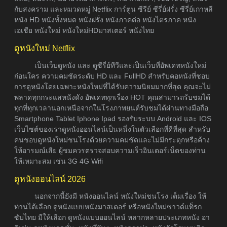
กับสงคราม และหมวดหมู่ Netflix การ์ตูน ซีรีย์ ซีรี่ย์ฝรั่ง ซีรี่ย์เกาหลี
หนัง HD หนังทั้งหมด หนังฝรั่ง หนังภาคต่อ หนังไตรภาค หนัง
เอเชีย หนังใหม่ หนังใหม่HDมาสเตอร์ หนังไทย
ดูหนังใหม่ Netflix
เป็นเว็บดูหนัง และ ดูซีรี่ย์ทีวีและเป็นเว็บที่อัพเดทหนังใหม่
ก่อนใคร ความคมชัดระดับ HD และ FullHD สำหรับคอหนังที่ชอบ
การดูหนังโดยเฉพาะหนังใหม่ที่ได้รับความนิยมมากที่สุด คุณจะไม่
พลาดทุกกระแสหนังดัง อัพเดททุกเรื่อง HOT คุณสามารถรับชมได้
ทุกที่ทุกเวลานอกเหนือจากในโรงภาพยนต์รับชมได้ผ่านทางมือถือ
Smartphone Tablet Iphone Ipad รองรับระบบ Android และ IOS
เว็บไซต์ของเราดูหนังออนไลน์เป็นหนึ่งในตัวเลือกที่ดีที่สุด สำหรับ
คนชอบดูหนังใหม่ชนโรงด้วยความคมชัดและไม่มีกระตุกหรือค้าง
ให้อารมณ์เสีย ผู้ชมควรตรวจสอบความเร็วอินเตอร์เน็ตของท่าน
ให้เหมาะสม เช่น 3G 4G Wifi
ดูหนังออนไลน์ 2026
นอกจากนี้ยังมี หนังออนไลน์ หนังใหม่ชนโรง เต็มเรื่อง ให้
ท่านได้เลือก ดูหนังแบบหนังมาสเตอร์ หรือหนังใหม่ซาวด์แท็รก
ซับไทย มีให้เลือก ดูหนังแบบออนไลน์ หลากหลายประเภทหนัง อา