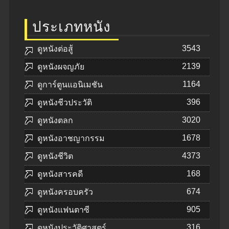
ประเภทหนัง
3543
ดูหนังต่อสู้
2139
ดูหนังผจญภัย
1164
ดูการ์ตูนแอนิเมชัน
396
ดูหนังชีวประวัติ
3020
ดูหนังตลก
1678
ดูหนังอาชญากรรม
4373
ดูหนังชีวิต
168
ดูหนังสารคดี
674
ดูหนังครอบครัว
905
ดูหนังแฟนตาซี
316
ดูหนังประวัติศาสตร์