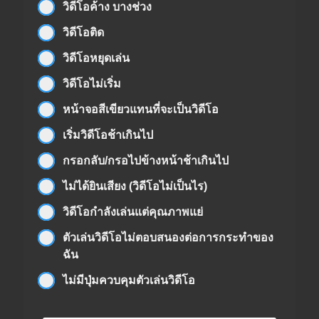
วิดีโอค้าง บางช่วง
วิดีโอติด
วิดีโอหยุดเล่น
วิดีโอไม่เริ่ม
หน้าจอสีเขียวแทนที่จะเป็นวิดีโอ
เริ่มวิดีโอช้าเกินไป
กรอกลับ/กรอไปข้างหน้าช้าเกินไป
ไม่ได้ยินเสียง (วิดีโอไม่เป็นไร)
วิดีโอกำลังเล่นแต่คุณภาพแย่
ตัวเล่นวิดีโอไม่ตอบสนองต่อการกระทำของ
ฉัน
ไม่มีปุ่มควบคุมตัวเล่นวิดีโอ