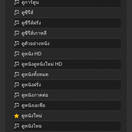
ดูการ์ตูน
ดูซีรีส์
ดูซีรีส์ฝรั่ง
ดูซีรีส์เกาหลี
ดูตัวอย่างหนัง
ดูหนัง HD
ดูหนังดูหนังใหม่ HD
ดูหนังทั้งหมด
ดูหนังฝรั่ง
ดูหนังภาคต่อ
ดูหนังเอเชีย
ดูหนังใหม่
ดูหนังไทย