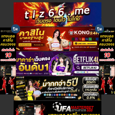
e
w
s