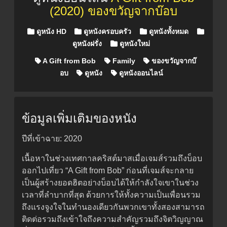
(2020) ของขวัญจากบ๊อบ
Posted in
ดูหนัง HD
ดูหนังครอบครัว
ดูหนังทั้งหมด
ดูหนังฝรั่ง
ดูหนังใหม่
A Gift from Bob
Family
ของขวัญจากบ๊
อบ
ดูหนัง
ดูหนังออนไลน์
ข้อมูลเพิ่มเติมของหนัง
ปีที่เข้าฉาย: 2020
เนื้อหาในช่วงเทศกาลคริสต์มาสเมื่อเจมส์รวมถึงบ็อบ
ออกไปเที่ยว “A Gift from Bob” ก่อนที่เจมส์จะกลาย
เป็นผู้สร้างยอดฮิตอย่างบ็อบได้ให้กำลังใจเขาในช่วง
เวลาที่ลำบากที่สุด ด้วยการให้ทั้งความเป็นเพื่อนรวม
ถึงแรงจูงใจในทำนองเดียวกันพวกเขาทั้งสองสามารถ
ติดต่อรวมถึงเข้าใจถึงความสำคัญรวมถึงจิตวิญญาณ