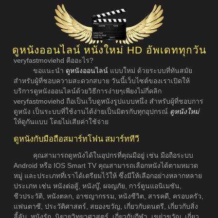
ดูหนังออนไลน์ หนังใหม่ HD อัพเดททุกวัน
veryfastmoviehd คืออะไร?
ขอแนะนำ
ดูหนังออนไลน์
แบบใหม่ ด้วยระบบที่ทันสมัย
สำหรับผู้ที่ชอบความสะดวกสบาย วันนี้เว็บไซต์ของเราเปิดให้
บริการดูหนังออนไลน์ด้วยวิธีการง่ายๆเพียงไม่กี่คลิก
veryfastmoviehd ถือเป็นเว็บดูหนังรูปแบบหนึ่ง สำหรับผู้ที่ชอบการ
ดูหนัง เป็นระบบที่ใช้งานได้ง่ายเป็นมิตรกับทุกอุปกรณ์
ดูหนังใหม่
ให้ดูกันแบบ โดยไม่เสียค่าใช้จ่าย
ดูหนังกับมือถือสมาร์ทโฟน สมาร์ททีวี
คุณสามารถดูหนังได้ในอุปกรที่คุณมีอยู่ เช่น มือถือระบบ
Android หรือ IOS Smart TV คุณสามารถเลือกหนังได้ตามหมวด
หมู่ และประเภทที่เราได้เตรียมไว้ให้ ซึ่งมีให้เลือกอย่างหลากหลาย
ประเภท เช่น หนังต่อสู้, หนังบู๊, ผจญภัย, การ์ตูนแอนิเมชัน,
ชีวประวัติ, หนังตลก, อาชญากรรม, หนังชีวิต, สารคดี, ครอบครัว,
แฟนตาซี, ประวัติศาสตร์, สยองขวัญ, เกี่ยวกับดนตรี, เกี่ยวกับสิ่ง
ลี้ลับ, หนังรัก, นิยายวิทยาศาสตร์, เกี่ยวกับกีฬา, เขย่าขวัญ, เกี่ยว