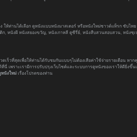
ื่อง ให้ท่านได้เลือก ดูหนังแบบหนังมาสเตอร์ หรือหนังใหม่ซาวด์แท็รก ซับไ
นติก, หนังผี หนังสยองขวัญ, หนังเกาหลี ดูซีรี่ย์, หนังสืบสวนสอบสวน, หนังซ
เร็วที่สุดเพื่อให้ท่านได้รับชมกันแบบๆไม่ต้องเสียค่าใช้จ่ายรายเดือน หาก
้ที่นี่ เพราะเรามีการปรับปรุงเว็บไซต์และระบบการดูหนังของเราให้ดียิ่งขึ้
ูหนังใหม่
เรื่องโปรดของท่าน