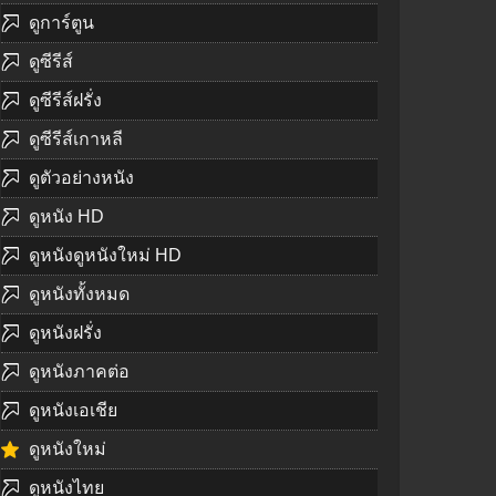
ดูการ์ตูน
ดูซีรีส์
ดูซีรีส์ฝรั่ง
ดูซีรีส์เกาหลี
ดูตัวอย่างหนัง
ดูหนัง HD
ดูหนังดูหนังใหม่ HD
ดูหนังทั้งหมด
ดูหนังฝรั่ง
ดูหนังภาคต่อ
ดูหนังเอเชีย
ดูหนังใหม่
ดูหนังไทย