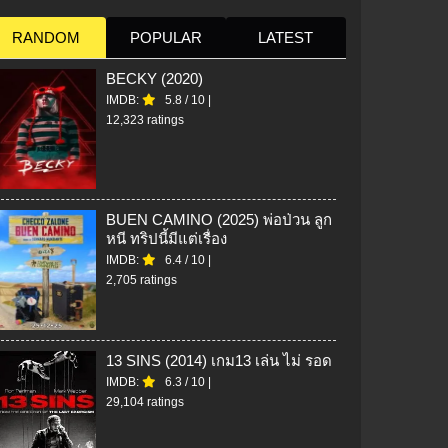
RANDOM
POPULAR
LATEST
BECKY (2020)
IMDB:
5.8
/
10
|
12,323 ratings
BUEN CAMINO (2025) พ่อป่วน ลูก
หนี ทริปนี้มีแต่เรื่อง
IMDB:
6.4
/
10
|
2,705 ratings
13 SINS (2014) เกม13 เล่น ไม่ รอด
IMDB:
6.3
/
10
|
29,104 ratings