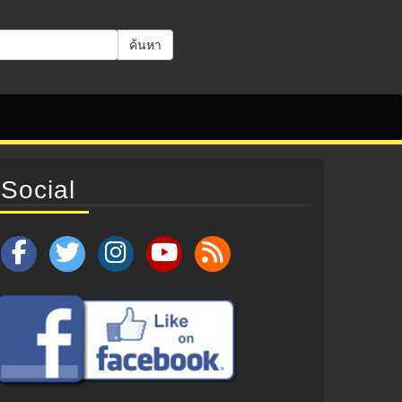
ค้นหา
Social