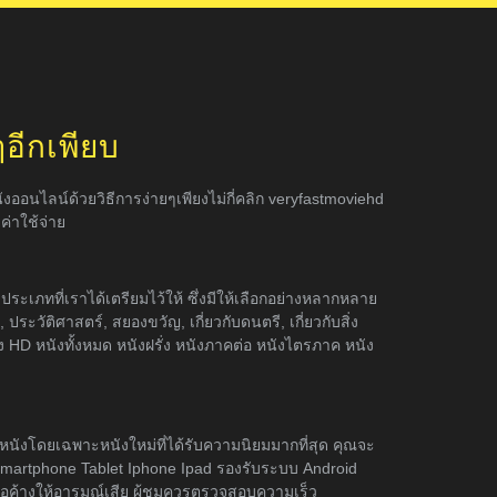
ๆอีกเพียบ
งออนไลน์ด้วยวิธีการง่ายๆเพียงไม่กี่คลิก veryfastmoviehd
ค่าใช้จ่าย
ะเภทที่เราได้เตรียมไว้ให้ ซึ่งมีให้เลือกอย่างหลากหลาย
ระวัติศาสตร์, สยองขวัญ, เกี่ยวกับดนตรี, เกี่ยวกับสิ่ง
ี หนัง HD หนังทั้งหมด หนังฝรั่ง หนังภาคต่อ หนังไตรภาค หนัง
ูหนังโดยเฉพาะหนังใหม่ที่ได้รับความนิยมมากที่สุด คุณจะ
Smartphone Tablet Iphone Ipad รองรับระบบ Android
รือค้างให้อารมณ์เสีย ผู้ชมควรตรวจสอบความเร็ว