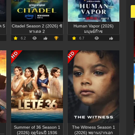
ค 5
Citadel Season 2 (2026) ซิ
Human Vapor (2026)
ทาเดล 2
มนุษย์ก๊าซ
6.2
6.7
HD
HD
e
Summer of 36 Season 1
The Witness Season 1
ห่ง
(2026) ฤดูร้อนปี 1936
(2026) พยานปากเอก