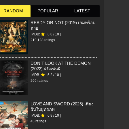
RANDOM
POPULAR
LATEST
READY OR NOT (2019) เกมพร้อม
ตาย
IMDB:
6.8
/
10
|
219,128 ratings
DON T LOOK AT THE DEMON
(2022) ฝรั่งเซ่นผี
IMDB:
5.2
/
10
|
266 ratings
LOVE AND SWORD (2025) เพียง
ฝันในยุทธภพ
IMDB:
6.8
/
10
|
45 ratings