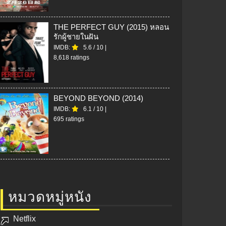
THE PERFECT GUY (2015) หลอน
รักผู้ชายในฝัน
IMDB:
5.6
/
10
|
8,618 ratings
BEYOND BEYOND (2014)
IMDB:
6.1
/
10
|
695 ratings
หมวดหมู่หนัง
Netflix