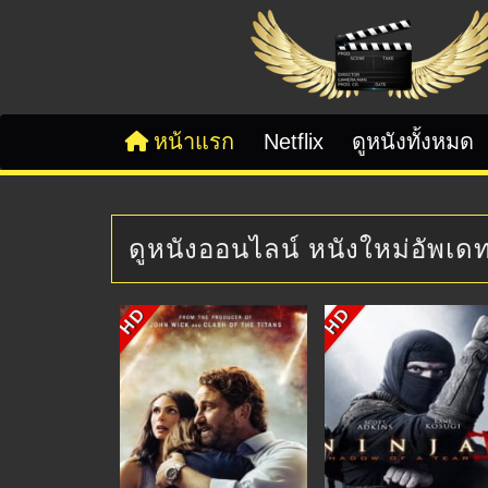
Skip to content
หน้าแรก
Netflix
ดูหนังทั้งหมด
ดูหนังออนไลน์ หนังใหม่อัพเด
HD
HD