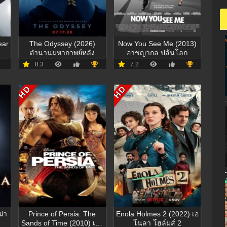
ear
The Odyssey (2026)
Now You See Me (2013)
ายม
ตำนานมหากาพย์หลัง
อาชญากล ปล้นโลก
สงครามกรุงทรอย โดย คริส
8.3
7.2
โตเฟอร์ โนแลน
HD
HD
ฆ่า
Prince of Persia: The
Enola Holmes 2 (2022) เอ
Sands of Time (2010) เจ้า
โนลา โฮล์มส์ 2