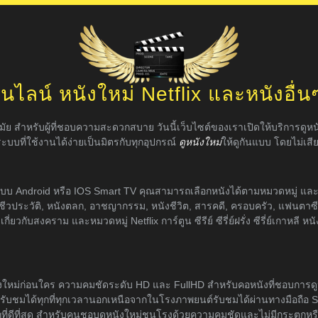
นไลน์ หนังใหม่ Netflix และหนังอื่น
ัย สำหรับผู้ที่ชอบความสะดวกสบาย วันนี้เว็บไซต์ของเราเปิดให้บริการดูหนั
นระบบที่ใช้งานได้ง่ายเป็นมิตรกับทุกอุปกรณ์
ดูหนังใหม่
ให้ดูกันแบบ โดยไม่เสีย
อระบบ Android หรือ IOS Smart TV คุณสามารถเลือกหนังได้ตามหมวดหมู่ และปร
, ชีวประวัติ, หนังตลก, อาชญากรรม, หนังชีวิต, สารคดี, ครอบครัว, แฟนตาซี, ป
 เกี่ยวกับสงคราม และหมวดหมู่ Netflix การ์ตูน ซีรีย์ ซีรี่ย์ฝรั่ง ซีรี่ย์เกาหล
พเดทหนังใหม่ก่อนใคร ความคมชัดระดับ HD และ FullHD สำหรับคอหนังที่ชอบการด
ถรับชมได้ทุกที่ทุกเวลานอกเหนือจากในโรงภาพยนต์รับชมได้ผ่านทางมือถือ 
กที่ดีที่สุด สำหรับคนชอบดูหนังใหม่ชนโรงด้วยความคมชัดและไม่มีกระตุกห