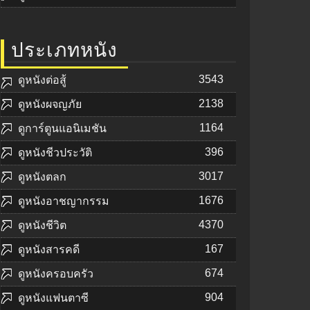
ประเภทหนัง
3543
ดูหนังต่อสู้
2138
ดูหนังผจญภัย
1164
ดูการ์ตูนแอนิเมชัน
396
ดูหนังชีวประวัติ
3017
ดูหนังตลก
1676
ดูหนังอาชญากรรม
4370
ดูหนังชีวิต
167
ดูหนังสารคดี
674
ดูหนังครอบครัว
904
ดูหนังแฟนตาซี