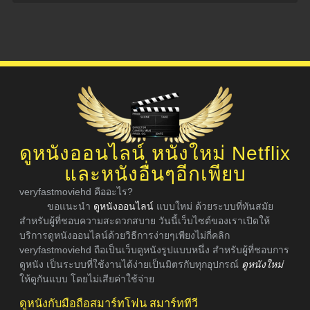
ดูหนังออนไลน์ หนังใหม่ Netflix
และหนังอื่นๆอีกเพียบ
veryfastmoviehd คืออะไร?
ขอแนะนำ
ดูหนังออนไลน์
แบบใหม่ ด้วยระบบที่ทันสมัย
สำหรับผู้ที่ชอบความสะดวกสบาย วันนี้เว็บไซต์ของเราเปิดให้
บริการดูหนังออนไลน์ด้วยวิธีการง่ายๆเพียงไม่กี่คลิก
veryfastmoviehd ถือเป็นเว็บดูหนังรูปแบบหนึ่ง สำหรับผู้ที่ชอบการ
ดูหนัง เป็นระบบที่ใช้งานได้ง่ายเป็นมิตรกับทุกอุปกรณ์
ดูหนังใหม่
ให้ดูกันแบบ โดยไม่เสียค่าใช้จ่าย
ดูหนังกับมือถือสมาร์ทโฟน สมาร์ททีวี