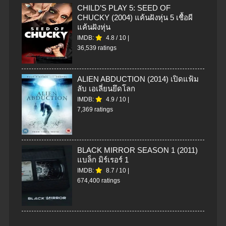
CHILD’S PLAY 5: SEED OF
CHUCKY (2004) แค้นฝังหุ่น 5 เชื้อผี
แค้นฝังหุ่น
IMDB:
4.8
/
10
|
36,539 ratings
ALIEN ABDUCTION (2014) เปิดแฟ้ม
ลับ เอเลี่ยนยึดโลก
IMDB:
4.9
/
10
|
7,369 ratings
BLACK MIRROR SEASON 1 (2011)
แบล็ก มิร์เรอร์ 1
IMDB:
8.7
/
10
|
674,400 ratings