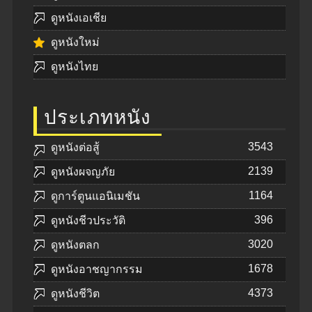
ดูหนังเอเชีย
ดูหนังใหม่
ดูหนังไทย
ประเภทหนัง
3543
ดูหนังต่อสู้
2139
ดูหนังผจญภัย
1164
ดูการ์ตูนแอนิเมชัน
396
ดูหนังชีวประวัติ
3020
ดูหนังตลก
1678
ดูหนังอาชญากรรม
4373
ดูหนังชีวิต