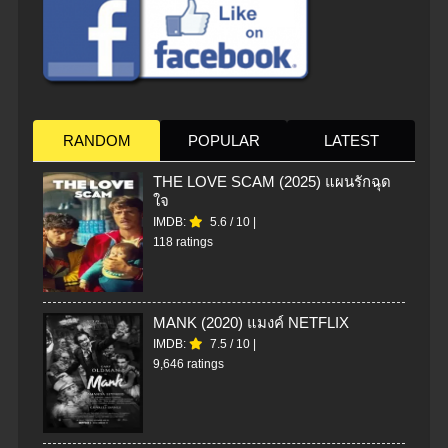
RANDOM
POPULAR
LATEST
THE LOVE SCAM (2025) แผนรักฉุด
ใจ
IMDB:
5.6
/
10
|
118 ratings
MANK (2020) แมงค์ NETFLIX
IMDB:
7.5
/
10
|
9,646 ratings