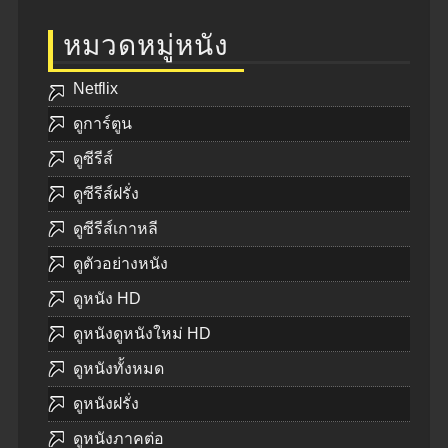
หมวดหมู่หนัง
Netflix
ดูการ์ตูน
ดูซีรีส์
ดูซีรีส์ฝรั่ง
ดูซีรีส์เกาหลี
ดูตัวอย่างหนัง
ดูหนัง HD
ดูหนังดูหนังใหม่ HD
ดูหนังทั้งหมด
ดูหนังฝรั่ง
ดูหนังภาคต่อ